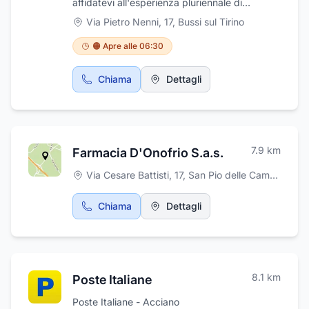
affidatevi all'esperienza pluriennale di
Giallonardo Viaggi nell'organizzazione di tour
Via Pietro Nenni, 17
,
Bussi sul Tirino
nazionali e internazionali. Grazie a
un'attenzione ai dettagli che non è seconda a
🟠 Apre alle 06:30
nessuno, potete essere certi che il vostro
viaggio sarà pianificato alla perfezione,
Chiama
Dettagli
lasciandovi la certezza di non dovervi
preoccupare di nulla se non di divertirvi.
Quindi perché aspettare? Contattate
Giallonardo Viaggi oggi stesso e lasciate che
vi aiutiamo a pianificare la vacanza perfetta.
7.9
km
Farmacia D'Onofrio S.a.s.
Via Cesare Battisti, 17
,
San Pio delle Camere
Chiama
Dettagli
8.1
km
Poste Italiane
Poste Italiane - Acciano