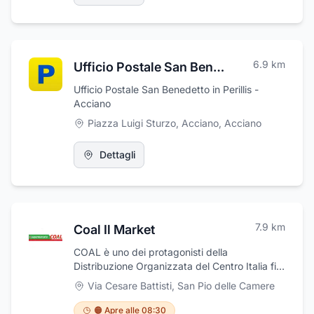
valorizzare al massimo ogni fiore utilizzato.
Inoltre, presso le nostre sedi di L'Aquila,
Bominaco, Fontecchio e di San Pio delle
Camere in provincia de L'Aquila, è possibile
visionare, progettare e realizzare ogni genere
6.9
km
Ufficio Postale San Benedetto in Perillis
di lapide e monumento cimiteriale. Il personale
vi consiglierà e seguirà nelle vostre scelte in
Ufficio Postale San Benedetto in Perillis -
questo delicato momento.
Acciano
Piazza Luigi Sturzo, Acciano
,
Acciano
Dettagli
7.9
km
Coal Il Market
COAL è uno dei protagonisti della
Distribuzione Organizzata del Centro Italia fin
dagli anni 60. Indissolubilmente legata al
Via Cesare Battisti
,
San Pio delle Camere
territorio e quindi più che mai vicina alle
esigenze dei consumatori, COAL ha trovato
🟠 Apre alle 08:30