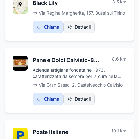
8.5
km
Black Lily
Via Regina Margherita, 157
,
Bussi sul Tirino
Chiama
Dettagli
8.6
km
Pane e Dolci Calvisio-Battistella Antonio e C.
Azienda artigiana fondata nel 1973,
caratterizzata da sempre per la cura nella
scelta delle materie prime e nelle procedure di
Via Gran Sasso, 2
,
Castelvecchio Calvisio
lavorazione che prediligono metodi semplici e
naturali. Ora produciamo anche pasta all'uovo
Chiama
Dettagli
e gnocchi di patate! Laboratorio e vendita a
Castelvecchio Calvisio (AQ) - v. Parco del
Gran sasso, 2 - Telefono: 0862/930102.
10.1
km
Poste Italiane