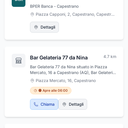
BPER Banca - Capestrano
Piazza Capponi, 2, Capestrano
,
Capestrano
Dettagli
4.7
km
Bar Gelateria 77 da Nina
Bar Gelateria 77 da Nina situato in Piazza
Mercato, 16 a Capestrano (AQ), Bar Gelateria
77 da Nina è il punto di riferimento per chi
Piazza Mercato, 16
,
Capestrano
cerca una pausa all’insegna della dolcezza e
della qualità. Con una lunga tradizione nel
🟠 Apre alle 06:00
preparare gelati artigianali, ogni prodotto è
realizzato con ingredienti freschi e selezionati,
Chiama
Dettagli
per garantire un gusto unico e autentico.Il bar
offre una vasta scelta di gelati cremosi in tanti
gusti, preparati ogni giorno con amore e
passione. Ma non è solo gelato: potrai gustare