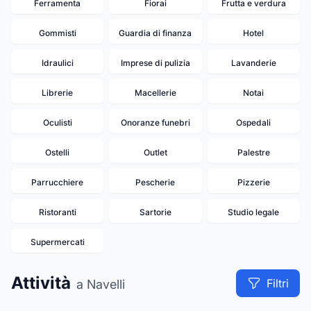
Ferramenta
Fiorai
Frutta e verdura
Gommisti
Guardia di finanza
Hotel
Idraulici
Imprese di pulizia
Lavanderie
Librerie
Macellerie
Notai
Oculisti
Onoranze funebri
Ospedali
Ostelli
Outlet
Palestre
20
Parrucchiere
Pescherie
Pizzerie
19
Ristoranti
Sartorie
Studio legale
15
Supermercati
9
Attività
Filtri
a Navelli
13
11
8