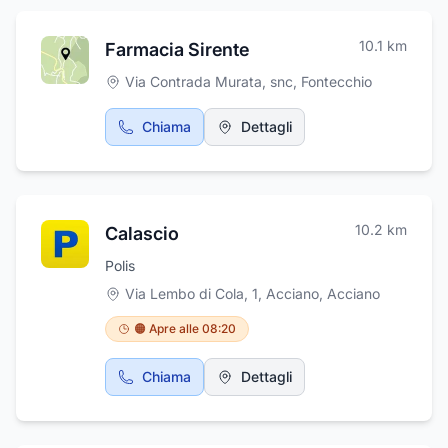
limpide acque dei ruscelli e la tipica cucina
del nostro ristorante.
10.1
km
Farmacia Sirente
Via Contrada Murata, snc
,
Fontecchio
Chiama
Dettagli
10.2
km
Calascio
Polis
Via Lembo di Cola, 1, Acciano
,
Acciano
🟠 Apre alle 08:20
Chiama
Dettagli