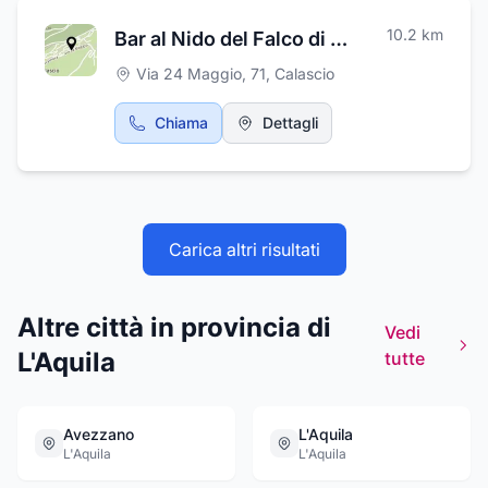
10.2
km
Bar al Nido del Falco di Angelosante Bruno Osvaldo
Via 24 Maggio, 71
,
Calascio
Chiama
Dettagli
Carica altri risultati
Altre città in provincia di
Vedi
L'Aquila
tutte
Avezzano
L'Aquila
L'Aquila
L'Aquila