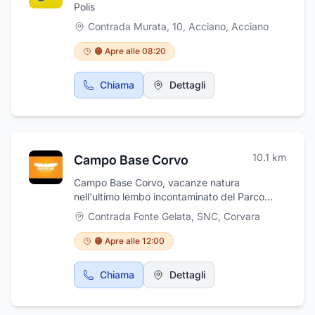
Polis
Contrada Murata, 10, Acciano
,
Acciano
🟠 Apre alle 08:20
Chiama
Dettagli
10.1
km
Campo Base Corvo
Campo Base Corvo, vacanze natura
nell'ultimo lembo incontaminato del Parco
Nazionale del Gran Sasso in Monti della Laga.
Contrada Fonte Gelata, SNC
,
Corvara
Camping a conduzione familiare, a 1100 metri
in una faggeta secolare, base di partenza
🟠 Apre alle 12:00
partenza per escursioni sul monte Picca e sul
Monte la Queglia. Vi saprà offrire la tranquillità
Chiama
Dettagli
ed i comfort ideali per un’ottima vacanza.
Apprezzerete sicuramente il silenzio che Vi
circonda, l’aria frizzante della montagna, le