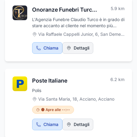
5.9
km
Onoranze Funebri Turco Claudio
L'Agenzia Funebre Claudio Turco è in grado di
stare accanto al cliente nel momento più
delicato, nella perdita di una persona cara,
Via Raffaele Cappelli Junior, 6
,
San Demetrio Ne' Vestini
proprio quando c¿è bisogno di rispetto ed
un'organizzazione immediata. L'agenzia
Chiama
Dettagli
funebre offre sostegno per i familiari, si
occupa della cura della persona deceduta ed
effettua un servizio efficiente per non creare
problemi burocratici ai familiari. L'agenzia
funebre Claudio Turco si occupa del disbrigo
6.2
km
Poste Italiane
di tutta la gestione burocratica e delle
pratiche funerali, garantendo una gestione
Polis
completa nei servizi che propone.
Via Santa Maria, 18, Acciano
,
Acciano
🟠 Apre alle --:--
Chiama
Dettagli