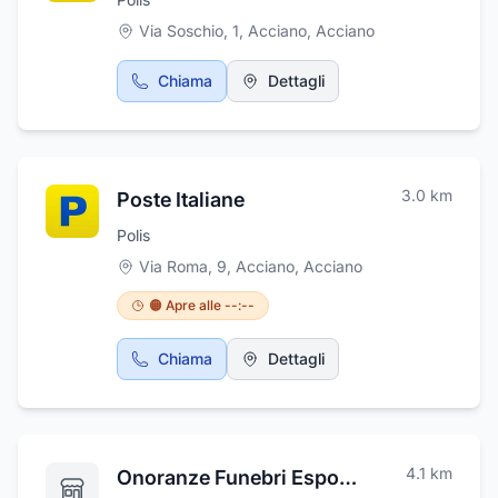
Sono inoltre presenti spazi ricreativi comuni,
Via Soschio, 1, Acciano
,
Acciano
come una sala tv, una sala lettura ed un
ampio giardino. Tutte le camere sono inoltre
dotate di bagno privato con doccia o vasca e
Chiama
Dettagli
la struttura è aperta tutti i giorni.
3.0
km
Poste Italiane
Polis
Via Roma, 9, Acciano
,
Acciano
🟠 Apre alle --:--
Chiama
Dettagli
4.1
km
Onoranze Funebri Esposito