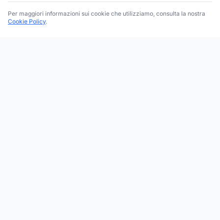
Per maggiori informazioni sui cookie che utilizziamo, consulta la nostra
Cookie Policy
.
Trova le migliori attività commerciali, negozi e servizi in tutta
Italia. Ricerca per categoria, brand, regione, provincia e città.
Facebook
Instagram
Twitter
ESPLORA