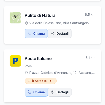
6.5
km
Pulito di Natura
Via della Chiesa, snc
,
Villa Sant'Angelo
Chiama
Dettagli
8.1
km
Poste Italiane
Polis
Piazza Gabriele d'Annunzio, 12, Acciano
,
Accian
🟠 Apre alle --:--
Chiama
Dettagli