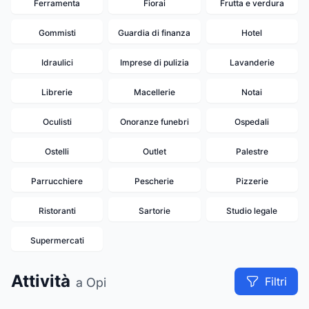
Ferramenta
Fiorai
Frutta e verdura
Gommisti
Guardia di finanza
Hotel
Idraulici
Imprese di pulizia
Lavanderie
Librerie
Macellerie
Notai
Oculisti
Onoranze funebri
Ospedali
Ostelli
Outlet
Palestre
Parrucchiere
Pescherie
Pizzerie
Ristoranti
Sartorie
Studio legale
19
Supermercati
Attività
Filtri
a Opi
1