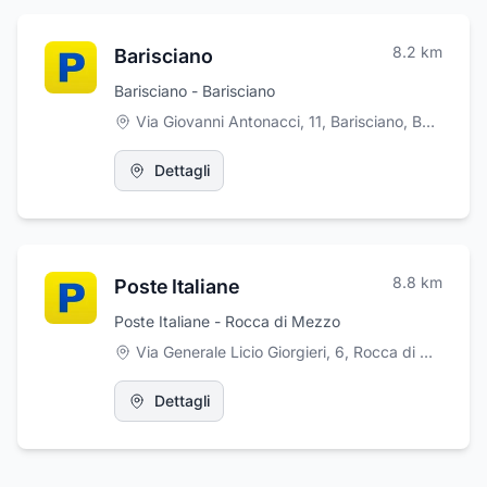
8.2
km
Barisciano
Barisciano - Barisciano
Via Giovanni Antonacci, 11, Barisciano
,
Barisciano
Dettagli
8.8
km
Poste Italiane
Poste Italiane - Rocca di Mezzo
Via Generale Licio Giorgieri, 6, Rocca di Mezzo
,
R
Dettagli