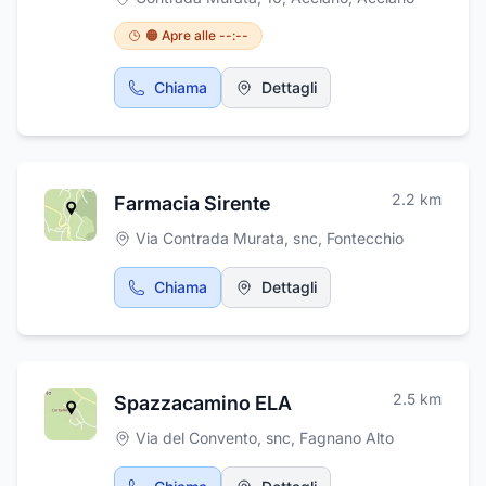
🟠 Apre alle --:--
Chiama
Dettagli
2.2
km
Farmacia Sirente
Via Contrada Murata, snc
,
Fontecchio
Chiama
Dettagli
2.5
km
Spazzacamino ELA
Via del Convento, snc
,
Fagnano Alto