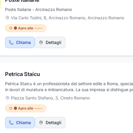
Poste Italiane - Arcinazzo Romano
Via Carlo Todini, 8, Arcinazzo Romano
,
Arcinazzo Romano
🟠 Apre alle --:--
Chiama
Dettagli
Petrica Staicu
Petrica Staicu è un professionista del settore edile a Roma, specia
in lavori di muratura e imbiancatura. La sua impresa si distingue pe
qualità e la precisione nei lavori svolti, offrendo una vasta gamma 
Piazza Santo Stefano, 3
,
Cineto Romano
servizi, tra cui la ristrutturazione di interni ed esterni, lavori di mur
posa di piastrelle, rifiniture e verniciatura. Grazie alla sua esperie
🟠 Apre alle --:--
alle competenze specifiche nel campo edile, Petrica è in grado di 
progetti di diverse dimensioni, sia per privati che per aziende,
Chiama
Dettagli
garantendo sempre un lavoro eseguito con professionalità e atte
ai dettagli.La sua impresa è conosciuta per l'affidabilità, il rispetto