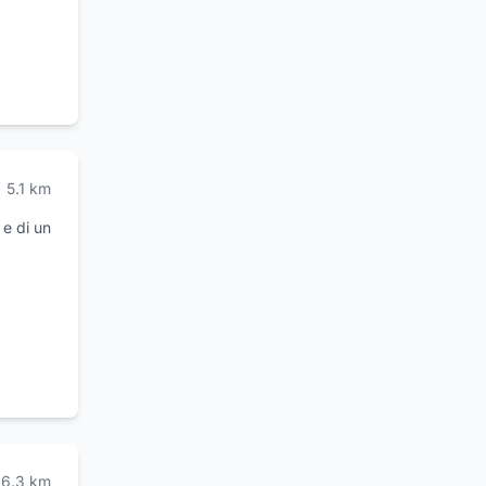
LD
ca è il
ando di
lità
, Km.
5.1
km
 e di un
dotate
ende
oie in
oni
mero
6.3
km