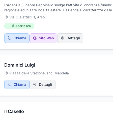
L'Agenzia Funebre Peppinello svolge l'attività di onoranze funebri
regionale ed in altre località estere. L'azienda si caratterizza dalle 
presenti sul mercato per la qualità dei servizi e la trasparenza dell
Via C. Battisti, 1
,
Arsoli
tariffe. Si occupa, nel rispetto della circostanza, dell'organizzazi
affissione avvisi di lutto, addobbi floreali, ringraziamenti e parteci
🟢 Aperto ora
Offre servizio di disbrigo pratiche funerarie, ogni trasporto inoltre 
effettuato con autovetture Mercedes anche all'estero.
Chiama
Sito Web
Dettagli
Dominici Luigi
Piazza della Stazione, snc
,
Mandela
Chiama
Dettagli
Il Casello