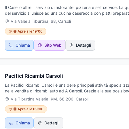
Il Casello offre il servizio di ristorante, pizzeria e self service. La qu
del servizio si unisce ad una cucina casereccia con piatti preparati
momento costituiti da alimenti freschi e genuini. Grazie a ventitre 
Via Valeria Tiburtina, 68
,
Carsoli
esperienza, la sua clientela fidata lo considera un punto di riferim
pranzo, oltre che pizzeria, offre il servizio di self service con prezz
🟠 Apre alle 19:00
convenienti senza perdere la qualità. Comodamente raggiungibile, 
locale si trova all'interno di un centro commerciale al secondo pia
Chiama
Sito Web
Dettagli
garantendo così un comodo parcheggio.
Pacifici Ricambi Carsoli
La Pacifici Ricambi Carsoli è una delle principali attività specializz
nella vendita di ricambi auto ad A Carsoli. Grazie alla sua posizion
strategica sulla Strada Statale Tiburtina Valeria, l'azienda rappre
Via Tiburtina Valeria, KM. 68.200
,
Carsoli
punto di riferimento per tutti coloro che necessitano di component
ricambi per le loro autovetture. La Pacifici Ricambi Carsoli offre u
🟠 Apre alle 09:00
gamma di prodotti delle migliori marche, garantendo sempre la m
qualità e affidabilità. Inoltre, grazie alla sua esperienza pluriennale
Chiama
Dettagli
settore dei ricambi auto, l'azienda è in grado di offrire un servizio 