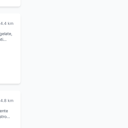
ti nella
4.4
km
gelate,
ti
lassici
no ed
rova ad
4.8
km
mente
stro
come LD