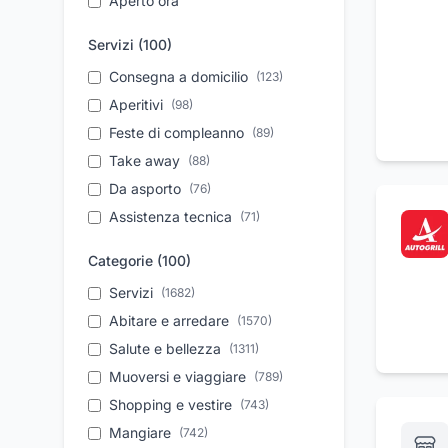
Aperto ora
Servizi (
100
)
Consegna a domicilio
(
123
)
Aperitivi
(
98
)
Feste di compleanno
(
89
)
Take away
(
88
)
Da asporto
(
76
)
Assistenza tecnica
(
71
)
Ristrutturazione
(
62
)
Categorie (
100
)
appartamenti
Ristrutturazione case
Servizi
(
1682
)
(
60
)
Personale qualificato
Abitare e arredare
(
1570
(
54
)
)
Prima colazione
Salute e bellezza
(
53
(
1311
)
)
Soccorso stradale
Muoversi e viaggiare
(
50
)
(
789
)
Pronto intervento
Shopping e vestire
(
50
(
743
)
)
Riparazione auto
Mangiare
(
742
)
(
49
)