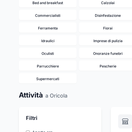
Bed and breakfast
Calzolai
Commercialisti
Disinfestazione
Ferramenta
Fiorai
Idraulici
Imprese di pulizia
Oculisti
Onoranze funebri
Parrucchiere
Pescherie
Supermercati
Attività
a Oricola
Filtri