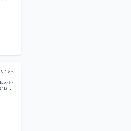
6.3
km
lizzato
r la
di
atura,
nza e
gestire
nzione
 dei