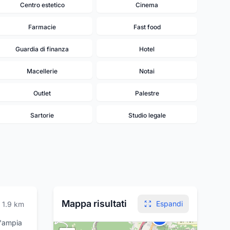
Centro estetico
Cinema
Farmacie
Fast food
Guardia di finanza
Hotel
Macellerie
Notai
Outlet
Palestre
Sartorie
Studio legale
20
19
17
18
14
15
16
13
12
Mappa risultati
Espandi
1.9
km
9
7
8
5
6
n'ampia