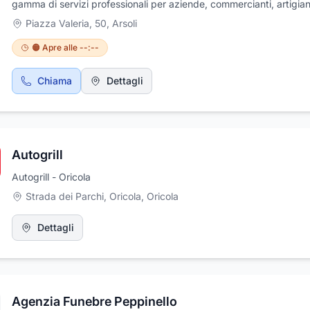
gamma di servizi professionali per aziende, commercianti, artigian
lavoratori autonomi.Specializzato nella consulenza del lavoro, lo s
Piazza Valeria, 50
,
Arsoli
gestisce in modo completo ogni aspetto legato a:Buste paga e
stipendiContributiGestione del personaleTenuta dei libri paga e
🟠 Apre alle --:--
matricolaOltre alla gestione paghe e contributi, lo studio fornisce
consulenze amministrative e si occupa dell'amministrazione del
Chiama
Dettagli
personale.Per quanto riguarda il settore fiscale e societario, i servi
includono:Consulenza fiscale e societariaGestione contabilità fisca
commercianti e artigianiLo Studio Annarita Proietti funge anche d
offrendo assistenza per:Modello 730REDIMUDichiarazione
ISEECompletano l'offerta servizi come le visure camerali.
Autogrill
Autogrill - Oricola
Strada dei Parchi, Oricola
,
Oricola
Dettagli
Agenzia Funebre Peppinello