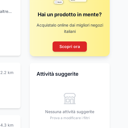
altre
Hai un prodotto in mente?
e
one ed
Acquistalo online dai migliori negozi
pazioni.
italiani
è
Scopri ora
2.2
km
Attività suggerite
Nessuna attività suggerite
Prova a modificare i filtri
4.3
km