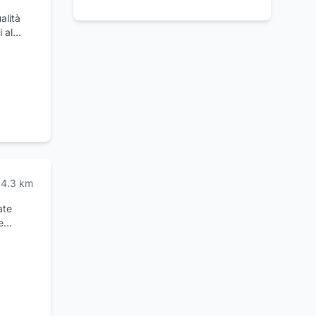
alità
 al
anni di
ento. A
i
il
no,
4.3
km
ate
e
senta un
i e
na vasta
assima
 nel
di