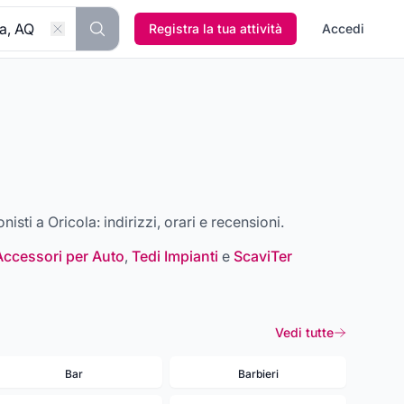
Registra la tua attività
Accedi
onisti a
Oricola
: indirizzi, orari e recensioni.
Accessori per Auto
,
Tedi Impianti
e
ScaviTer
Vedi tutte
Bar
Barbieri