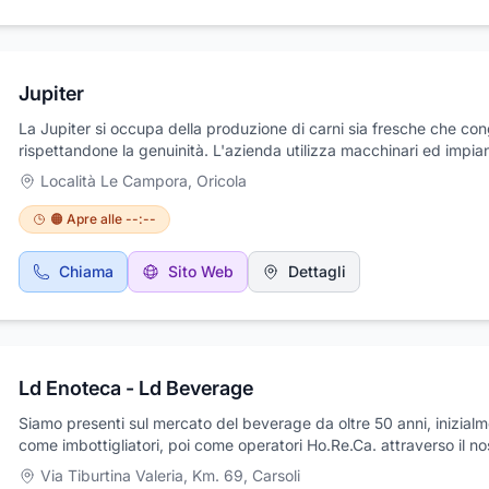
consulenza altamente professionale e competente, aiutando i clien
scelta dei prodotti più adatti alle proprie esigenze.
Jupiter
La Jupiter si occupa della produzione di carni sia fresche che con
rispettandone la genuinità. L'azienda utilizza macchinari ed impian
all'avanguardia per lavorare carni selezionate e produrre wurstel c
Località Le Campora
,
Oricola
di puro suino, di carni miste suino/bovino/pollo, salumi, wurstel di
tacchino e biologici. La nostra azienda porta quindi il gusto genui
🟠 Apre alle --:--
originale del würstel in Italia: il nostro stabilimento produttivo si t
Oricola, in provincia di L'Aquila.
Chiama
Sito Web
Dettagli
Ld Enoteca - Ld Beverage
Siamo presenti sul mercato del beverage da oltre 50 anni, inizial
come imbottigliatori, poi come operatori Ho.Re.Ca. attraverso il no
punto vendita specializzato, prima con il marchio Galassia, oggi 
Via Tiburtina Valeria, Km. 69
,
Carsoli
Beverage. Questo percorso da sempre ha posto le relazioni