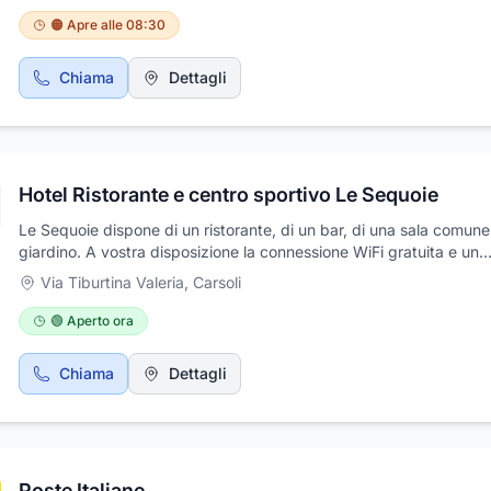
interpersonali alla base del rapporto commerciale e da qui nasce 
🟠 Apre alle 08:30
Enoteca, come un tuffo nel passato per volare nel futuro. LD Enote
desiderio di offrire i nostri servizi e la nostra professionalità, cerc
Chiama
Dettagli
coccolare i nostri clienti, ovunque essi si trovino, eliminando la steri
relazionale del mercato online. Ci troviamo in Via Tiburtina Valeria
69 - a Carsoli (AQ)
Hotel Ristorante e centro sportivo Le Sequoie
Le Sequoie dispone di un ristorante, di un bar, di una sala comune
giardino. A vostra disposizione la connessione WiFi gratuita e un
parcheggio privato a pagamento. Tutte le camere dell'hotel sono 
Via Tiburtina Valeria
,
Carsoli
di balcone con vista sulla piscina. Tutte le camere del Sequoie
dispongono di scrivania, TV e bagno privato. Ogni mattina vi att
🟢 Aperto ora
una colazione a buffet. Hotel Ristorante e centro sportivo Le Sequ
Via Tiburtina Valeria a Carsoli (AQ). Per prenotazioni e/o informazi
Chiama
Dettagli
riguardanti anche il centro sportivo contattare direttamente il nu
0863997961
Poste Italiane