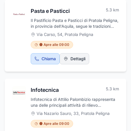
Notaio con il supporto degli Assistenti, sia
5.3
km
Pasta e Pasticci
prima che dopo la stipula dell’atto. Il Notaio
può redigere atti relativi ad immobili, società
Il Pastificio Pasta e Pasticci di Pratola Peligna,
ed aziende siti in qualunque parte del
in provincia dell'Aquila, segue le tradizioni
territorio nazionale.
artigianali di un tempo e prepara non solo
Via Carso, 54
,
Pratola Peligna
pasta fresca all'uovo, ma anche specialità tra
cui tortellini, ripieni, ravioli, tagliatelle, tagliolini
🟠 Apre alle 09:00
e pasta fresca artigianale. Tutti i prodotti
vengono realizzati con materie prime genuine
Chiama
Dettagli
e di eccellente qualità, così da soddisfare
anche i clienti più esigenti.
5.3
km
Infotecnica
Infotecnica di Attilio Palombizio rappresenta
una delle principali attività di rilievo
architettonico-strumentale e consulenza
Via Nazario Sauro, 33
,
Pratola Peligna
tecnica-ingegneristico del territorio
abruzzese. La ditta si occupa anche di
🟠 Apre alle 09:00
consulenza tecnica, progettazione di edifici