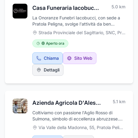
5.0
km
Casa Funeraria Iacobucci Pratola Peligna
La Onoranze Funebri Iacobucci, con sede a
Pratola Peligna, svolge l'attività da ben
quattro generazioni, e questo porta ad
Strada Provinciale del Sagittario, SNC
,
Pratola Peligna
operare con grande professionalità ed
esperienza. Siamo molto attenti alle novità
🟢 Aperto ora
proposte dal mercato e offriamo il massimo
dell'innovazione nel nostro campo. Svolgiamo,
Chiama
Sito Web
quindi, servizi funebri completi
dall'espletamento delle pratiche burocratiche
Dettagli
all'allestimento delle camere ardenti, dalle
composizioni floreali alla realizzazione delle
epigrafi cimiteriali in modo da offrire ai nostri
clienti un servizio completo. Teniamo molto al
decoro, perché riteniamo sia, anche questo,
5.1
km
Azienda Agricola D'Alessandro
una forma di rispetto verso le famiglie, ecco
perché i nostri dipendenti sono tutti in divisa e
Coltiviamo con passione l'Aglio Rosso di
operano con assoluta professionalità. Inoltre,
Sulmona, simbolo di eccellenza abruzzese.
disponiamo di un parco macchine di ultima
Scopri il gusto autentico di D'Alessandro.
Via Valle della Madonna, 55
,
Pratola Peligna
generazione per svolgere le cerimonie con il
massimo dell'eleganza.