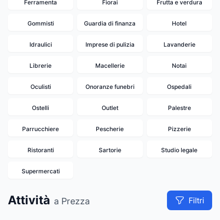
Ferramenta
Fiorai
Frutta e verdura
Gommisti
Guardia di finanza
Hotel
Idraulici
Imprese di pulizia
Lavanderie
Librerie
Macellerie
Notai
Oculisti
Onoranze funebri
Ospedali
Ostelli
Outlet
Palestre
Parrucchiere
Pescherie
Pizzerie
Ristoranti
Sartorie
Studio legale
Supermercati
Attività
Filtri
a Prezza
18
12
11
5