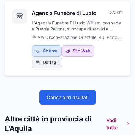
5.5
km
Agenzia Funebre di Luzio
L'Agenzia Funebre Di Luzio William, con sede
a Pratola Peligna, si occupa di servizi e
prestazioni funebri forniti con serietà,
Via Circonvallazione Orientale, 40
,
Pratola Peligna
puntualità e professionalità. Cura ogni fase
dell'organizzazione del rito funebre,
Chiama
Sito Web
occupandosi del servizio di vestizione delle
salme, trasporto funebre, addobbi e corone di
Dettagli
fiori, nonché degli adempimenti burocratici
come il disbrigo di pratiche di cremazione,
pratiche cimiteriali su tutto il territorio.
Disponibili 24 ore su 24, le onoranze Di Luzio
ti sostengono in ogni fase dell’organizzazione
di qualsiasi forma di cerimonia funebre con
Carica altri risultati
professionalità, serietà e rispetto.
Altre città in provincia di
Vedi
L'Aquila
tutte