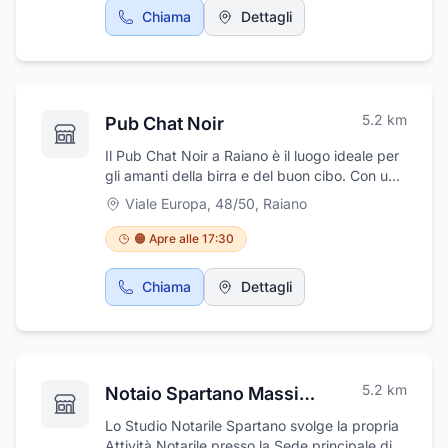
Chiama
Dettagli
5.2
km
Pub Chat Noir
Il Pub Chat Noir a Raiano è il luogo ideale per
gli amanti della birra e del buon cibo. Con una
selezione di birre artigianali in bottiglia ed alla
Viale Europa, 48/50
,
Raiano
spina, tra cui la celebre Guinness, offre
un'esperienza unica.Accompagnate la vostra
🟠 Apre alle 17:30
bevanda con hamburger succulenti, panini
gourmet e taglieri assortiti, preparati con carni
Chiama
Dettagli
selezionate per garantire la massima qualità.
Non mancano le patatine croccanti ed una
varietà di piatti della cucina americana e
italiana. Il pub è perfetto per una serata di
relax con gli amici, grazie al servizio ai tavoli e
5.2
km
Notaio Spartano Massimiliano
all'atmosfera accogliente. Inoltre, potrete
seguire le partite di calcio in diretta grazie a
Lo Studio Notarile Spartano svolge la propria
Sky e divertirvi con il karaoke. Con il Wi-Fi
Attività Notarile presso la Sede principale di