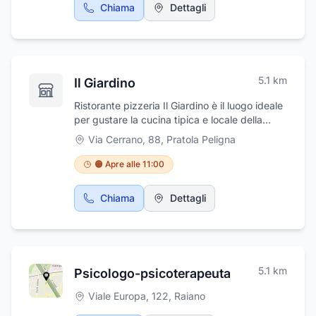
Chiama
Dettagli
5.1
km
Il Giardino
Ristorante pizzeria Il Giardino è il luogo ideale
per gustare la cucina tipica e locale della
provincia dell'Aquila.Da noi troverete cortesi e
Via Cerrano, 88
,
Pratola Peligna
cordialità. La cucina del ristorante si distingue
per gli ingredienti di prima scelta, ricercati e
🟠 Apre alle 11:00
selezionati per regalarvi un momento di
piacere da gustare e ricordare. Disponiamo di
Chiama
Dettagli
un bellissimo parco naturale dove potrete
passeggiare e rilassarvi dopo aver gustato il
vostro pranzo .
5.1
km
Psicologo-psicoterapeuta
Viale Europa, 122
,
Raiano