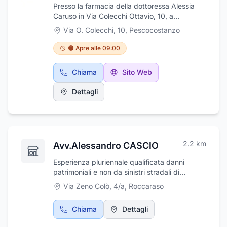
Presso la farmacia della dottoressa Alessia
Caruso in Via Colecchi Ottavio, 10, a
Pescocostanzo potrete acquistare un'ampia
Via O. Colecchi, 10
,
Pescocostanzo
selezione di farmaci da banco e dietro ricetta
medica, assistiti dall'esperienza e dalla
🟠 Apre alle 09:00
professionalità della dottoressa, che rimane a
disposizione dei propri clienti anche
Chiama
Sito Web
telefonicamente.
Dettagli
2.2
km
Avv.Alessandro CASCIO
Esperienza pluriennale qualificata danni
patrimoniali e non da sinistri stradali di
rilevante entità, responsabilità medica .
Via Zeno Colò, 4/a
,
Roccaraso
Patrocinio in Cassazione
Chiama
Dettagli