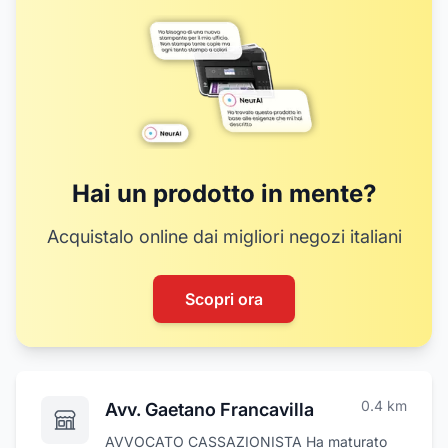
14
15
16
17
18
20
19
Hai un prodotto in mente?
Acquistalo online dai migliori negozi italiani
Scopri ora
0.4
km
Avv. Gaetano Francavilla
AVVOCATO CASSAZIONISTA Ha maturato