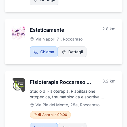
2.8
km
Esteticamente
Via Napoli, 71
,
Roccaraso
Chiama
Dettagli
3.2
km
Fisioterapia Roccaraso New Energy
Studio di Fisioterapia. Riabilitazione
ortopedica, traumatologica e sportiva.
Linfodrenaggio. Onde d'urto tecarterapia
Via Piè del Monte, 28a
,
Roccaraso
🟠 Apre alle 09:00