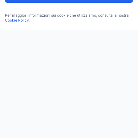
Per maggiori informazioni sui cookie che utilizziamo, consulta la nostra
Cookie Policy
.
Trova le migliori attività commerciali, negozi e servizi in tutta
Italia. Ricerca per categoria, brand, regione, provincia e città.
Facebook
Instagram
Twitter