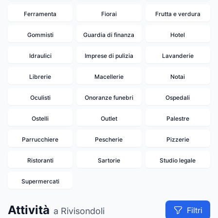
Ferramenta
Fiorai
Frutta e verdura
Gommisti
Guardia di finanza
Hotel
Idraulici
Imprese di pulizia
Lavanderie
Librerie
Macellerie
Notai
Oculisti
Onoranze funebri
Ospedali
Ostelli
Outlet
Palestre
Parrucchiere
Pescherie
Pizzerie
Ristoranti
Sartorie
Studio legale
Supermercati
Attività
Filtri
a Rivisondoli