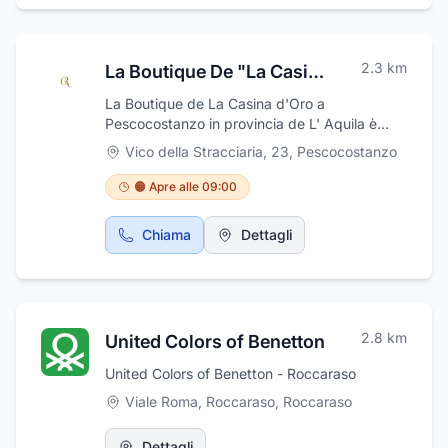
2.3
km
La Boutique De "La Casina D’Oro"
La Boutique de La Casina d'Oro a
Pescocostanzo in provincia de L' Aquila è
specializzato in abbigliamento donna di
Vico della Stracciaria, 23
,
Pescocostanzo
qualità made in italy vendita al dettaglio e con
possibilità di spedizione. Vendita accessori di
🟠 Apre alle 09:00
qualità. Troverete tutto quanto cercate, oltre
a tanta competenza e cortesia. Venite a
Chiama
Dettagli
trovarci.
2.8
km
United Colors of Benetton
United Colors of Benetton - Roccaraso
Viale Roma, Roccaraso
,
Roccaraso
Dettagli