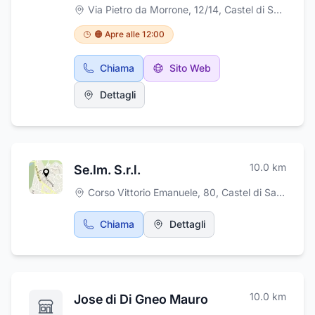
dall'ambiente rustico e accogliente, vi
Via Pietro da Morrone, 12/14
,
Castel di Sangro
propone antipasti locali con taglieri ricchi di
sfiziosità, pizzette e fritti, ma anche specialità
🟠 Apre alle 12:00
di carne come gli ottimi arrosticini e piatti a
base di pesce.Location adatta per eventi
Chiama
Sito Web
privati e feste, Olyas vi aspetta nel cuore di
Castel di Sangro in provincia de L'Aquila.
Dettagli
10.0
km
Se.Im. S.r.l.
Corso Vittorio Emanuele, 80
,
Castel di Sangro
Chiama
Dettagli
10.0
km
Jose di Di Gneo Mauro