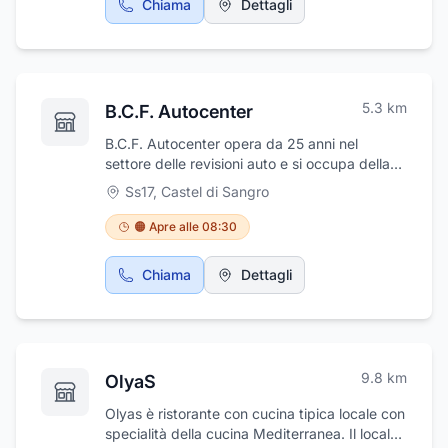
Chiama
Dettagli
5.3
km
B.C.F. Autocenter
B.C.F. Autocenter opera da 25 anni nel
settore delle revisioni auto e si occupa della
vendita di auto sia nuove sia usate. Lo staff,
Ss17
,
Castel di Sangro
gentile e professionale, saprà guidarvi nella
scelta dell'auto che desiderate, occupandosi
🟠 Apre alle 08:30
del disbrigo di ogni pratica e garantendovi il
passaggio di proprietà immediato. B.C.F.
Chiama
Dettagli
Autocenter vi propone un'attenta selezione di
auto usate multimarca in ottime condizioni. In
più offre il servizio di noleggio auto e servizio
di soccorso stradale.
9.8
km
OlyaS
Olyas è ristorante con cucina tipica locale con
specialità della cucina Mediterranea. Il locale,