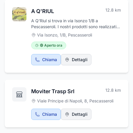
realizzare il tuo progetto in modo sicuro e
12.8
km
A Q'RIUL
efficiente.
A Q'Riul si trova in via Isonzo 1/B a
Pescasseroli. I nostri prodotti sono realizzati
con pregiato pellame delle migliori concerie
Via Isonzo, 1/B
,
Pescasseroli
italiane, lavorato con tecniche tradizionali da
maestri artigiani. Le borse, le cinture e tutti gli
🟢 Aperto ora
accessori A Q’RIUL sono l’espressione di
un’accurata lavorazione artigianale, di
Chiama
Dettagli
un’eleganza classica che va al di là delle
effimere mode del momento. Tutto questo si
traduce in articoli pratici e versatili, dal design
inconfondibile unito a un’attenta e costante
ricerca di forme originali e materiali innovativi.
12.8
km
Moviter Trasp Srl
Per qualsiasi informazione non esitate a
contattare i seguenti recapiti telefonici: 349-
Viale Principe di Napoli, 8
,
Pescasseroli
8088340 o 329-9616501
Chiama
Dettagli