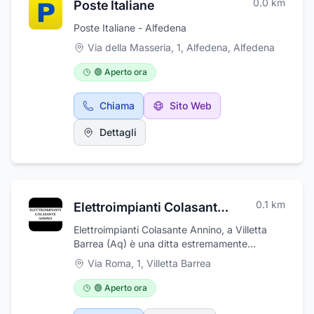
0.0
km
Poste Italiane
Poste Italiane - Alfedena
Via della Masseria, 1, Alfedena
,
Alfedena
🟢 Aperto ora
Chiama
Sito Web
Dettagli
0.1
km
Elettroimpianti Colasante Annino
Elettroimpianti Colasante Annino, a Villetta
Barrea (Aq) è una ditta estremamente
flessibile e dinamica che mette a disposizione
Via Roma, 1
,
Villetta Barrea
della sua clientela un team di tecnici
altamente specializzati per eseguire lavori
🟢 Aperto ora
elettrici. Siamo specializzati nell’installazione
e manutenzione di impianti allarme ed