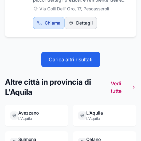
17 al km 150,500, esegue anche lavori su
per accogliere chi ama le cose belle della vita.
Via Colli Dell' Oro, 17
,
Pescasseroli
misura. Contatto email:
In una raffinata atmosfera circondati dalle
infissi.diciacci@gmail.com
bellezze del Parco Nazionale d' Abruzzo, vi
Chiama
Dettagli
attenderà un incontro con una sensazione di
benessere e tranquillità assoluti. Situato a
Pescasseroli capitale del Parco Nazionale
d'Abruzzo, Lazio e Molise famoso in Italia, e
un po' in tutto il mondo come modello per la
conservazione della natura e la difesa
Carica altri risultati
dell'ambiente.
Altre città in provincia di
Vedi
L'Aquila
tutte
Avezzano
L'Aquila
L'Aquila
L'Aquila
Sulmona
Celano