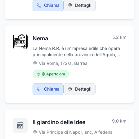
cucina regionale.
Chiama
Dettagli
5.2
km
Nema
La Nema R.R. è un’impresa edile che opera
principalmente nella provincia dell'Aquila,
specializzata nel settore delle costruzioni e
Via Roma, 172/a
,
Barrea
delle opere di urbanizzazione. NEMA S.R.L. si
trova in Via Roma, 172/a a Barrea. La ditta si
🟢 Aperto ora
occupa di lavori di movimento terra ,
urbanizzazioni, commercio veicoli industriali e
Chiama
Dettagli
macchine agricole.
9.0
km
Il giardino delle Idee
Via Principe di Napoli, snc
,
Alfedena