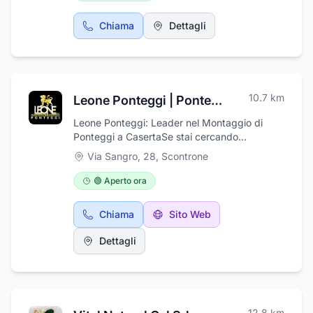
Chiama
Dettagli
10.7
km
Leone Ponteggi | Ponteggi a Caserta - Aziende di Ponteggi Caserta
Leone Ponteggi: Leader nel Montaggio di
Ponteggi a CasertaSe stai cercando
un'azienda di ponteggi a Caserta, Leone
Via Sangro, 28
,
Scontrone
Ponteggi è la scelta ideale. Con anni di
esperienza nel settore, ci distinguiamo per la
🟢 Aperto ora
qualità e la sicurezza dei nostri servizi.
Offriamo una vasta gamma di soluzioni per il
Chiama
Sito Web
montaggio di ponteggi a Caserta, adatte a
qualsiasi tipo di progetto, sia esso
Dettagli
residenziale, commerciale o industriale.Servizi
di Ponteggi a Caserta di Alta Qualità, la nostra
azienda di ponteggi a Caserta è rinomata per
la professionalità e l'efficienza. Utilizziamo
solo materiali di alta qualità e tecnologie
12.8
km