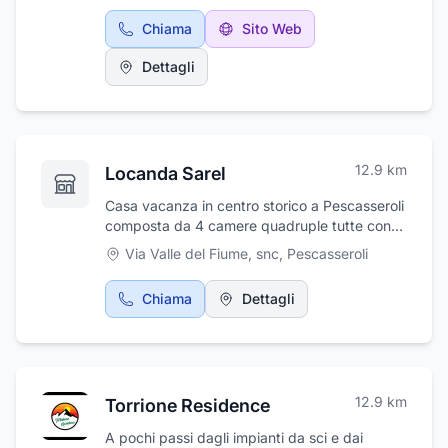
località… sono solo alcuni dei modi per godere
cosmetici e prodotti per l'infanzia delle
il meglio della vacanza come nostri graditi
Chiama
Sito Web
migliori marche del settore.
ospiti. Lo splendido clima montano, il
Dettagli
paesaggio indimenticabile del Parco,
l'Albergo Villino Quintiliani. Vi diamo la migliore
accoglienza a Pescasseroli.
12.9
km
Locanda Sarel
Casa vacanza in centro storico a Pescasseroli
composta da 4 camere quadruple tutte con
bagno privato, salone con camino cucina,
Via Valle del Fiume, snc
,
Pescasseroli
bagno di servizio con lavatrice
Chiama
Dettagli
12.9
km
Torrione Residence
A pochi passi dagli impianti da sci e dai