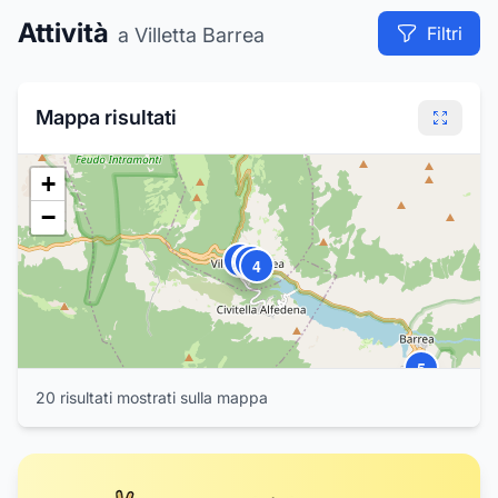
Attività
Filtri
a Villetta Barrea
Mappa risultati
+
−
3
1
2
4
5
20
risultat
i
mostrat
i
sulla mappa