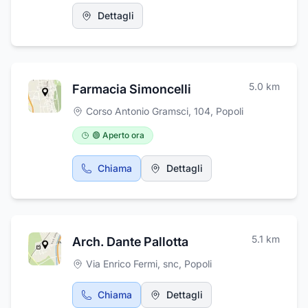
Terme in cui troverete tutto il necessario per
Dettagli
completare il vostro evento speciale, con idee
uniche e raffinate per regali e decorazioni. L'
Atelier Happiness Sposa Più è il luogo ideale
per trovare tutto ciò che vi serve per rendere
indimenticabile ogni cerimonia, dal vestito
5.0
km
Farmacia Simoncelli
perfetto agli accessori più esclusivi. Vi
aspettiamo per offrirvi un'esperienza di
Corso Antonio Gramsci, 104
,
Popoli
shopping unica e personalizzata.
🟢 Aperto ora
Chiama
Dettagli
5.1
km
Arch. Dante Pallotta
Via Enrico Fermi, snc
,
Popoli
Chiama
Dettagli