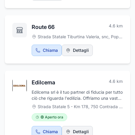
riservato. Ci occupiamo del disbrigo delle
pratiche funerarie, vestizione, addobbi
funebri, manifesti e trasporto. Eseguiamo il
servizio di inumazione, esumazione e
4.6
km
Route 66
tumulazione, offrendo tutta la nostra
conoscenza ed esperienza e proponendo
Strada Statale Tiburtina Valeria, snc
,
Popoli
sempre le risposte più efficienti alla nostra
clientela.
Chiama
Dettagli
4.6
km
Edilcema
Edilcema srl è il tuo partner di fiducia per tutto
ciò che riguarda l'edilizia. Offriamo una vasta
gamma di materiali edili di alta qualità, tra cui
Strada Statale 5 - Km 178, 750 Contrada Santo Padre
premiscelati, intonaci, collanti, malte per
murature, pitture e rivestimenti murali, isolanti
🟢 Aperto ora
e guaine, carpenteria per c.a., cartongesso e
accessori, pavimenti e rivestimenti. Abbiamo
Chiama
Dettagli
anche attrezzature di ultima generazione