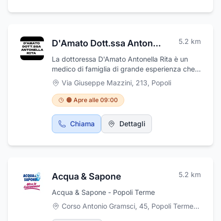
5.2
km
D'Amato Dott.ssa Antonella Rita
La dottoressa D'Amato Antonella Rita è un
medico di famiglia di grande esperienza che
esercita presso un ambulatorio situato a
Via Giuseppe Mazzini, 213
,
Popoli
Popoli (PE). La sua competenza è la medicina
generale e spesso si spinge oltre quando si
🟠 Apre alle 09:00
tratta di curare il paziente. È orgogliosa di
fornire servizi completi come esami
Chiama
Dettagli
diagnostici e trattamenti per le condizioni
mediche più comuni. Con molti anni di
esperienza combinata, le sue credenziali
parlano chiaro riguardo alla sua competenza
e al suo livello generale di abilità nel campo
5.2
km
Acqua & Sapone
della medicina.
Acqua & Sapone - Popoli Terme
Corso Antonio Gramsci, 45, Popoli Terme
,
Popoli