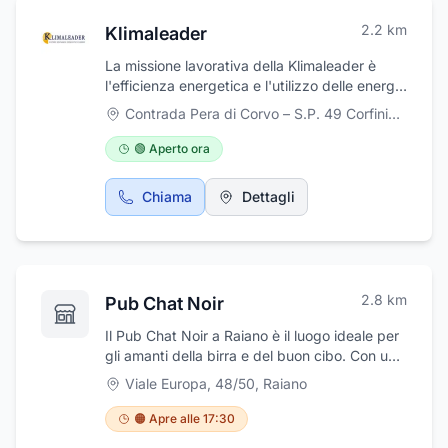
2.2
km
Klimaleader
La missione lavorativa della Klimaleader è
l'efficienza energetica e l'utilizzo delle energie
pulite e rinnovabili. Vendiamo e realizziamo
Contrada Pera di Corvo – S.P. 49 Corfiniense
,
Cor
con un ottimo supporto professionale e
progettuale: impianti radianti sia in caldo che
🟢 Aperto ora
in freddo (pavimento, soffitto, parete, radiart),
solare termico, fotovoltaico, servizi di
Chiama
Dettagli
gestione e telecontrollo degli impianti.
2.8
km
Pub Chat Noir
Il Pub Chat Noir a Raiano è il luogo ideale per
gli amanti della birra e del buon cibo. Con una
selezione di birre artigianali in bottiglia ed alla
Viale Europa, 48/50
,
Raiano
spina, tra cui la celebre Guinness, offre
un'esperienza unica.Accompagnate la vostra
🟠 Apre alle 17:30
bevanda con hamburger succulenti, panini