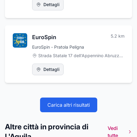
Dettagli
5.2
km
EuroSpin
EuroSpin - Pratola Peligna
Strada Statale 17 dell'Appennino Abruzzese e Appulo Sannitico, Pratola Peligna
Dettagli
Carica altri risultati
Altre città in provincia di
Vedi
L'Aquila
tutte