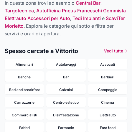
In questa zona trovi ad esempio
Central Bar
,
Targotecnica
,
Autofficina Pneus Franceschi Gommista
Elettrauto Accessori per Auto
,
Tedi Impianti
e
ScaviTer
Morletto
. Esplora le categorie qui sotto e filtra per
servizi e orari di apertura.
Spesso cercate a Vittorito
Vedi tutte
Alimentari
Autolavaggi
Avvocati
Banche
Bar
Barbieri
Bed and breakfast
Calzolai
Campeggio
Carrozzerie
Centro estetico
Cinema
Commercialisti
Disinfestazione
Elettrauto
Fabbri
Farmacie
Fast food