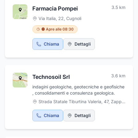
3.5
km
Farmacia Pompei
Via Italia, 22
,
Cugnoli
🟠 Apre alle 08:30
Chiama
Dettagli
3.6
km
Technosoil Srl
indagini geologiche, geotecniche e geofisiche
, consolidamenti e consulenza geologica.
Strada Statale Tiburtina Valeria, 47
,
Zappino
Chiama
Dettagli