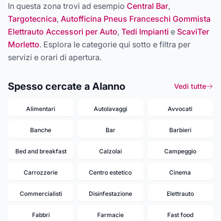
In questa zona trovi ad esempio
Central Bar
,
Targotecnica
,
Autofficina Pneus Franceschi Gommista
Elettrauto Accessori per Auto
,
Tedi Impianti
e
ScaviTer
Morletto
. Esplora le categorie qui sotto e filtra per
servizi e orari di apertura.
Spesso cercate a Alanno
Vedi tutte
Alimentari
Autolavaggi
Avvocati
Banche
Bar
Barbieri
Bed and breakfast
Calzolai
Campeggio
Carrozzerie
Centro estetico
Cinema
Commercialisti
Disinfestazione
Elettrauto
Fabbri
Farmacie
Fast food