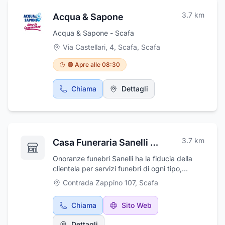
3.7
km
Acqua & Sapone
Acqua & Sapone - Scafa
Via Castellari, 4, Scafa
,
Scafa
🟠 Apre alle 08:30
Chiama
Dettagli
3.7
km
Casa Funeraria Sanelli Salvatore
Onoranze funebri Sanelli ha la fiducia della
clientela per servizi funebri di ogni tipo,
disbrigo pratiche amministrative, trasporti
Contrada Zappino 107
,
Scafa
funebri nazionali e internazionali, vestizioni,
servizi per la cremazione, reperibilità diurna e
Chiama
Sito Web
notturna. L'azienda si occupa, inoltre, della
posa in opera di marmi, graniti e bronzi per
Dettagli