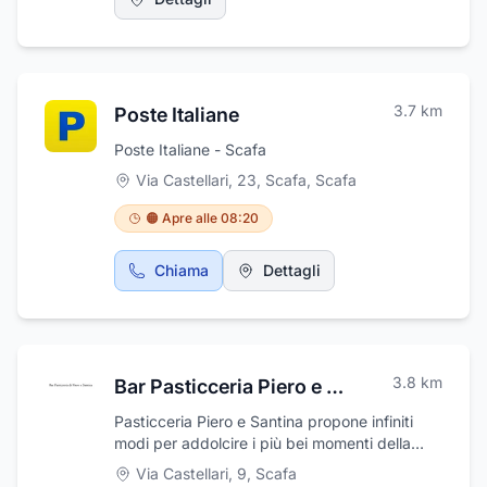
monumenti cimiteriali e lastre. Fornisce,
inoltre, accessori quali epigrafi in bronzo,
lampade, porta fiori, fotoceramiche e
proponiamo incisioni di qualsiasi tipo su
marmo, pietra e vetro. L'attività comprende
3.7
km
Poste Italiane
anche la fornitura di cassettine in lamiera
zincata per il recupero di resti ossei
Poste Italiane - Scafa
assimilabili risultanti da esumazione e di sopra
Via Castellari, 23, Scafa
,
Scafa
casse in zinco. Offriamo un personale
altamente qualificato.
🟠 Apre alle 08:20
Chiama
Dettagli
3.8
km
Bar Pasticceria Piero e Santina
Pasticceria Piero e Santina propone infiniti
modi per addolcire i più bei momenti della
vostra vita. Idee originali e sfiziose novità per
Via Castellari, 9
,
Scafa
festeggiare le ricorrenze importanti o i