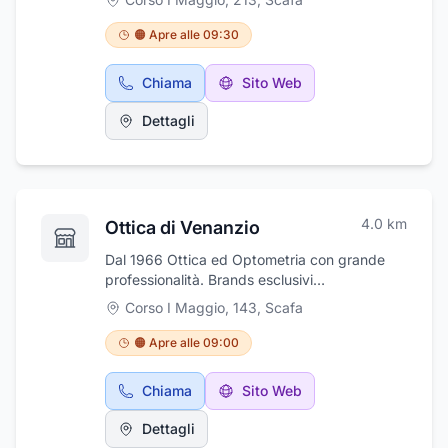
atelier la sposa è protagonista assoluta di un
sogno, abiti dalle linee esclusive garantiscono
🟠 Apre alle 09:30
ad ognuna fascino, eleganza e indiscussa
raffinatezza. Lo sposo potrà scegliere il
Chiama
Sito Web
proprio abito secondo i propri gusti e la
propria corporatura in attesa del suo giorno
Dettagli
speciale. Venite a trovarci, non dovrete
pensare a nulla se non a scegliere e ad essere
consigliati, la professionalità dello Staff vi farà
sentire a vostro agio nella scelta dell'abito
adatto al giorno più bello della vostra vita.
4.0
km
Ottica di Venanzio
Dal 1966 Ottica ed Optometria con grande
professionalità. Brands esclusivi
dell'occhialeria italiana ed internazionale.
Corso I Maggio, 143
,
Scafa
Controllo della vista. Centro Lenti a Contatto.
Specialista in lenti progressive. Laboratorio
🟠 Apre alle 09:00
interno con montaggio istantaneo. Controllo
dell'udito e prova gratuita di apparecchi
Chiama
Sito Web
acustici.
Dettagli