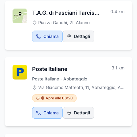
qualità, sicuri e funzionali.
0.4
km
T.A.G. di Fasciani Tarcisio & C. S.a.s.
Piazza Gandhi, 2f
,
Alanno
Chiama
Dettagli
3.1
km
Poste Italiane
Poste Italiane - Abbateggio
Via Giacomo Matteotti, 11, Abbateggio
,
Abbateggio
🟠 Apre alle 08:20
Chiama
Dettagli