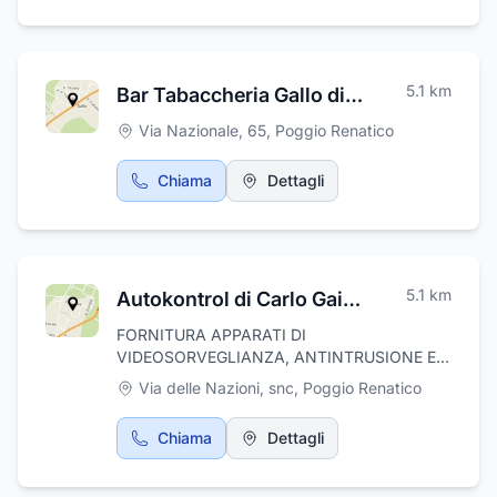
propone alla clientela salumi e articoli di vario
genere alimentare, con la possibilità di
effettuare consegne a domicilio. Produzione
di pasta fresca.Ci potete trovare anche a
5.1
km
Bar Tabaccheria Gallo di Wu Jing
minerbio da: "C'era una volta un pezzo di
pane" in via Garibaldi 4ab Minerbio tel:
Via Nazionale, 65
,
Poggio Renatico
3282415087
Chiama
Dettagli
5.1
km
Autokontrol di Carlo Gaiani
FORNITURA APPARATI DI
VIDEOSORVEGLIANZA, ANTINTRUSIONE E
DOMOTICA
Via delle Nazioni, snc
,
Poggio Renatico
Chiama
Dettagli