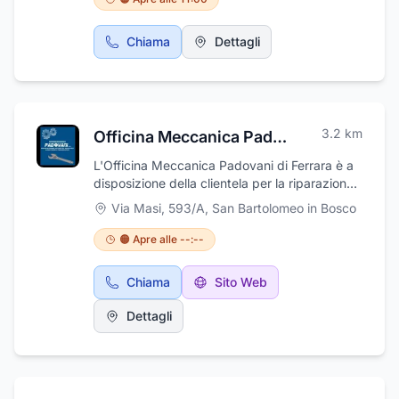
convenienti per chiunque; dall’aperitivo al
dopocena, un pranzo da chef stellato o un
Chiama
Dettagli
romantico cenone targato Casolare Augusto.
Restate sempre informati sulle attività che
organizza puntando all’eccellenza nella
ristorazione scegliendo contemporaneamente
cultura ed eventi di livello; consultate la lista
3.2
km
Officina Meccanica Padovani
degli eventi nel nostro sito web e
consideratelo come punto di riferimento per le
L'Officina Meccanica Padovani di Ferrara è a
vostre necessità culinarie.
disposizione della clientela per la riparazione
di qualsiasi attrezzatura agricola. Si occupa
Via Masi, 593/A
,
San Bartolomeo in Bosco
anche di carpenteria metallica in genere.
L'Officina è composta da uno staff di persone
🟠 Apre alle --:--
altamente qualificate, con sede a San
Bartolomeo In Bosco in provincia di Ferrara. Ci
Chiama
Sito Web
specializziamo nella riparazione di qualsiasi
attrezzatura agricola, sia per campi aperti
Dettagli
che per frutteti. Il nostro team di esperti
tecnici è in grado di affrontare una vasta
gamma di problemi, dalle piccole riparazioni
alle sostituzioni più complesse dei
componenti. Utilizziamo strumenti e