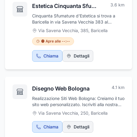
3.6
km
Estetica Cinquanta Sfumature D'Estetica
Cinquanta Sfumature d'Estetica si trova a
Baricella in via Savena Vecchia 383 al
num.3337316885.Il Centro Estetico offre alla
Via Savena Vecchia, 385
,
Baricella
propria clientela Trattamenti per il Corpo e
viso-Massaggi con Oli Essenziali-Trattamenti
🟠 Apre alle --:--
anticellulite-Fanghi -Epilazione Laser e tanti
altri servizi. Personale Altamente Qualificato a
Chiama
Dettagli
Vostra Completa disposizione.Per maggiori
informazioni visita la nostra pagina Facebook:
ELISABETTA CINQUANTA SFUMATURE.
4.1
km
Disegno Web Bologna
Realizzazione Siti Web Bologna: Creiamo il tuo
sito web personalizzato. Iscriviti alla nostra
newsletter e riceverai uno sconto del 30% su
Via Savena Vecchia, 250
,
Baricella
tutti i nostri pacche
Chiama
Dettagli