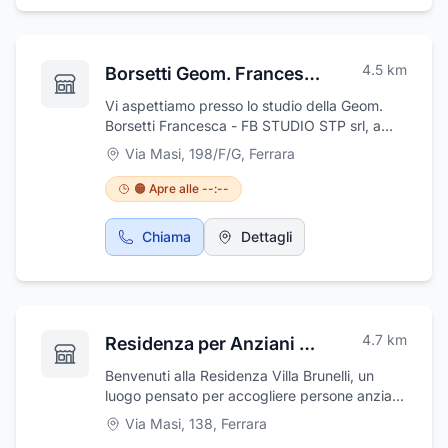
4.5
km
Borsetti Geom. Francesca -Fb Studio Stp Srl
Vi aspettiamo presso lo studio della Geom.
Borsetti Francesca - FB STUDIO STP srl, a
Ferrara. L'esperienza nel settore ci consente
Via Masi, 198/F/G
,
Ferrara
di curare e gestire pratiche di ogni genere
con la massima serietà e professionalità.
🟠 Apre alle --:--
Offriamo consulenza e assistenza tecnica
nelle seguenti aree di riferimento:
Chiama
Dettagli
progettazione, interior design,
accatastamenti, certificazione energetica,
sicurezza sul lavoro. Grazie al costante
aggiornamento professionale, lo studio saprà
rispondere con tempestività ed efficacia alle
4.7
km
Residenza per Anziani Villa Brunelli
vostre esigenze. L’assistenza e la consulenza
sono garantite in ogni settore attraverso
Benvenuti alla Residenza Villa Brunelli, un
collaborazioni affidabili e consolidate interne
luogo pensato per accogliere persone anziani
allo studio.
autosufficienti o semi autosufficienti che
Via Masi, 138
,
Ferrara
desiderino trascorrere le loro giornate in