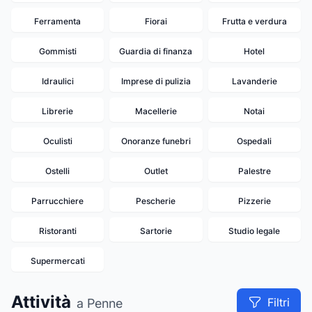
Ferramenta
Fiorai
Frutta e verdura
Gommisti
Guardia di finanza
Hotel
Idraulici
Imprese di pulizia
Lavanderie
Librerie
Macellerie
Notai
Oculisti
Onoranze funebri
Ospedali
Ostelli
Outlet
Palestre
Parrucchiere
Pescherie
Pizzerie
Ristoranti
Sartorie
Studio legale
Supermercati
Attività
Filtri
a Penne