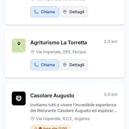
Chiama
Dettagli
2.3
km
Agriturismo La Torretta
Via Imperiale, 265
,
Ferrara
Chiama
Dettagli
3.0
km
Casolare Augusto
Invitiamo tutti a vivere l'incredibile esperienza
del Ristorante Casolare Augusto ed esplorare
le sue sale dai caratteri rustici e coerenti con
Via Imperiale, 62/2
,
Argenta
un gusto contemporaneo. La sua scelta
gastronomica è ricca e i prezzi sono
🟠 Apre alle 11:00