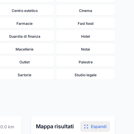
Centro estetico
Cinema
Farmacie
Fast food
Guardia di finanza
Hotel
Macellerie
Notai
Outlet
Palestre
Sartorie
Studio legale
17
12
16
14
18
13
Mappa risultati
Espandi
0.0
km