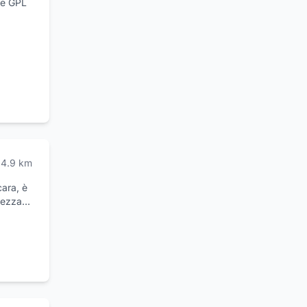
ne GPL
le
propri
carbone
 di
al
ssere
 con
nza i
in Via
4.9
km
agina
cara, è
ezza. Il
ettore
ncludono
oni.
nto di
agli