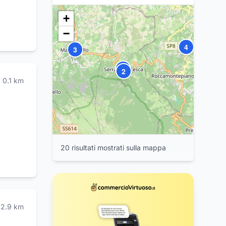
+
−
11
4
3
5
1
2
9
0.1
km
6
7
8
10
19
20
20
risultat
i
mostrat
i
sulla mappa
2.9
km