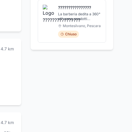
veicolo.
????????????????
La barberia dedita a 360°
all'uomo, prodotti
artigianali a marchio
Montesilvano
,
Pescara
Rusiello, trattamenti
barba, capelli e viso.
Chiuso
Percorsi sensoriali ed
esperienzali.
4.7
km
4.7
km