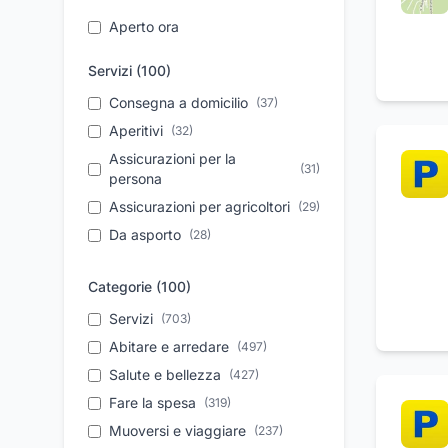
Aperto ora
Servizi (
100
)
Consegna a domicilio
(
37
)
Aperitivi
(
32
)
Assicurazioni per la
(
31
)
persona
Assicurazioni per agricoltori
(
29
)
Da asporto
(
28
)
Feste di compleanno
(
27
)
Categorie (
100
)
Parcheggio
(
26
)
Soccorso stradale
Servizi
(
703
)
(
25
)
Pronto intervento
Abitare e arredare
(
24
(
497
)
)
Assistenza tecnica
Salute e bellezza
(
427
(
24
)
)
Servizio 24 ore
Fare la spesa
(
319
(
22
)
)
Elettrauto
Muoversi e viaggiare
(
19
)
(
237
)