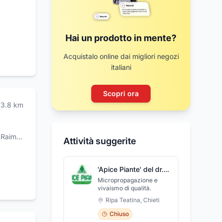
Hai un prodotto in mente?
Acquistalo online dai migliori negozi
italiani
Scopri ora
3.8
km
imondo
Attività suggerite
'Apice Piante' del dr. Di Primio Roberto
Micropropagazione e
vivaismo di qualità.
Ripa Teatina
,
Chieti
Chiuso