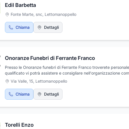
Edil Barbetta
Fonte Marte, snc
,
Lettomanoppello
Chiama
Dettagli
Onoranze Funebri di Ferrante Franco
Presso le Onoranze funebri di Ferrante Franco troverete personal
qualificato vi potrà assistere e consigliare nell'organizzazione co
del servizio funebre. Svariati servizi: disbrigo pratiche, allestiment
Via Valle, 15
,
Lettomanoppello
camere ardenti, composizione salme, addobbi floreali, pubblicazi
necrologie, partecipazioni e ringraziamenti, stampa avvisi e ricordi
Chiama
Dettagli
cremazione salme e resti mortali, urne cinerarie.
Torelli Enzo