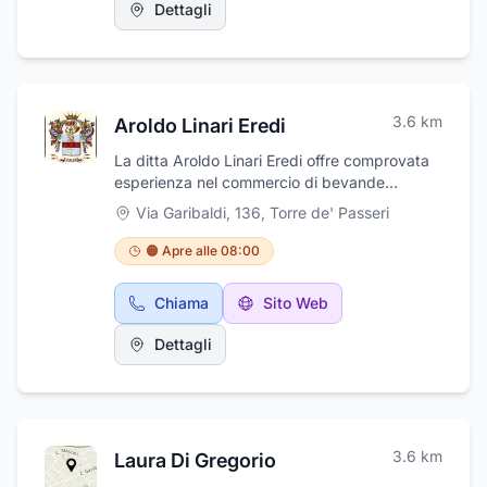
Dettagli
3.6
km
Aroldo Linari Eredi
La ditta Aroldo Linari Eredi offre comprovata
esperienza nel commercio di bevande
alcoliche e analcoliche, acque minerali, bibite
Via Garibaldi, 136
,
Torre de' Passeri
gassate, birre sia italiane che estere, vini e
liquori. L'attività ha la sua sede in via
🟠 Apre alle 08:00
Garibaldi, 136 nel comune di Torre De' Passeri
in provincia di Pescara, ma effettua, su
Chiama
Sito Web
prenotazione, una puntuale consegna a
domicilio sia per i privati che per le attività
Dettagli
commerciali. Aroldo Linari Eredi garantisce un
efficiente servizio di noleggio attrezzature per
eventi, sagre e feste, forniture per bar,
ristoranti e alberghi.
3.6
km
Laura Di Gregorio