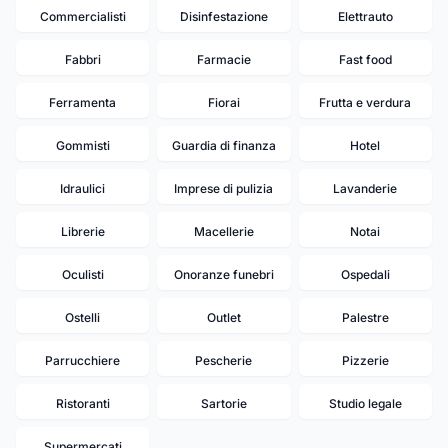
Commercialisti
Disinfestazione
Elettrauto
Fabbri
Farmacie
Fast food
Ferramenta
Fiorai
Frutta e verdura
Gommisti
Guardia di finanza
Hotel
Idraulici
Imprese di pulizia
Lavanderie
Librerie
Macellerie
Notai
Oculisti
Onoranze funebri
Ospedali
Ostelli
Outlet
Palestre
Parrucchiere
Pescherie
Pizzerie
Ristoranti
Sartorie
Studio legale
Supermercati