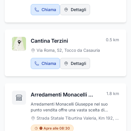
Chiama
Dettagli
0.5
km
Cantina Terzini
Via Roma, 52
,
Tocco da Casauria
Chiama
Dettagli
1.8
km
Arredamenti Monacelli Giuseppe
Arredamenti Monacelli Giuseppe nel suo
punto vendita offre una vasta scelta di
arredamenti, mobili e complementi d'arredo,
Strada Statale Tiburtina Valeria, Km 192
,
Tocco d
delle migliori marche e nei vari stili tanto da
riuscire a soddisfare una vasta clientela.
🟠 Apre alle 08:30