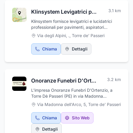
3.1
km
Klinsystem Levigatrici per pavimenti
Klinsystem fornisce levigatrici e lucidatrici
professionali per pavimenti, aspiratori
industriali, utensili diamantati, prodotti per la
Via degli Alpini, .
,
Torre de' Passeri
levigatura dei pavimenti
Chiama
Dettagli
3.2
km
Onoranze Funebri D'Ortenzio
L'impresa Onoranze Funebri D'Ortenzio, a
Torre Dè Passeri (PE) in via Madonna
Dell'Arco 5, si avvale della fiducia della
Via Madonna dell'Arco, 5
,
Torre de' Passeri
clientela per ciò che riguarda l'organizzazione
di funerali completi e servizi funebri di ogni
Chiama
Sito Web
tipo: affissioni avvisi di lutto, ringraziamento e
partecipazione, trasferimento e
Dettagli
ricomposizione salme, allestimento camere