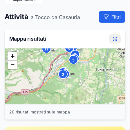
Attività
Filtri
a Tocco da Casauria
Mappa risultati
16
19
20
15
18
17
14
12
13
10
9
8
11
7
+
6
5
−
4
3
1
2
20
risultat
i
mostrat
i
sulla mappa