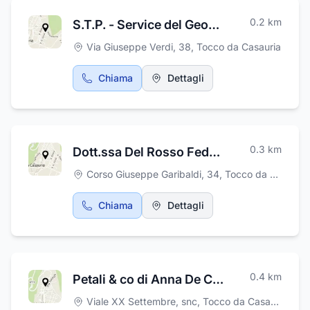
0.2
km
S.T.P. - Service del Geom. Giovanni Lupone
Via Giuseppe Verdi, 38
,
Tocco da Casauria
Chiama
Dettagli
0.3
km
Dott.ssa Del Rosso Federica - Consulente assicurativo
Corso Giuseppe Garibaldi, 34
,
Tocco da Casauria
Chiama
Dettagli
0.4
km
Petali & co di Anna De Cinque
Viale XX Settembre, snc
,
Tocco da Casauria