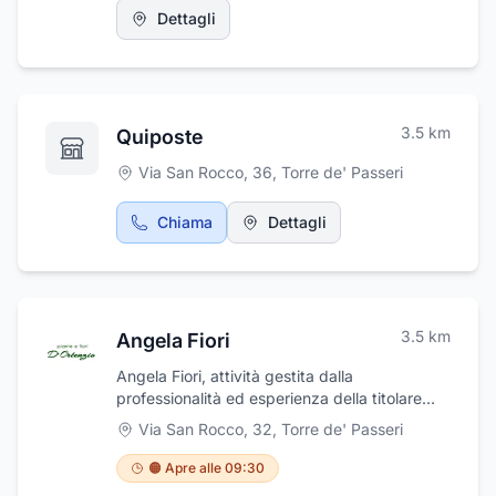
Dettagli
3.5
km
Quiposte
Via San Rocco, 36
,
Torre de' Passeri
Chiama
Dettagli
3.5
km
Angela Fiori
Angela Fiori, attività gestita dalla
professionalità ed esperienza della titolare
signora Angela, offre servizi floreali curati per
Via San Rocco, 32
,
Torre de' Passeri
ogni occasione, come matrimoni e cerimonie
in genere. Addobbi floreali per qualsiasi
🟠 Apre alle 09:30
tipologia di ricorrenza, realizza composizioni,