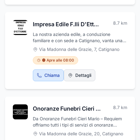
8.7
km
Impresa Edile F.lli D'Ettorre
La nostra azienda edile, a conduzione
familiare e con sede a Catignano, vanta una
lunga tradizione nel settore delle costruzioni.
Via Madonna delle Grazie, 7
,
Catignano
La nostra impresa si è specializzata in lavori
di edilizia residenziale, commerciale e
🟠 Apre alle 08:00
ristrutturazioni, offrendo un servizio di alta
qualità che unisce esperienza, competenza e
Chiama
Dettagli
passione. La nostra missione è costruire
ambienti sicuri, funzionali ed esteticamente
piacevoli, curando ogni fase del processo,
dalla progettazione alla realizzazione finale.
Ogni progetto è trattato con attenzione e
8.7
km
Onoranze Funebri Cieri Mario – Requiem
professionalità, rispettando tempi e budget
concordati, grazie all’impiego di materiali
Da Onoranze Funebri Cieri Mario – Requiem
selezionati e alla mano d'opera altamente
offriamo tutti i tipi di servizi di onoranze
qualificata. L’approccio familiare ci consente
funebri a Catignano e provincia.La nostra
Via Madonna delle Grazie, 20
,
Catignano
di mantenere una comunicazione diretta con il
forza è la trasparenza nei prezzi, la