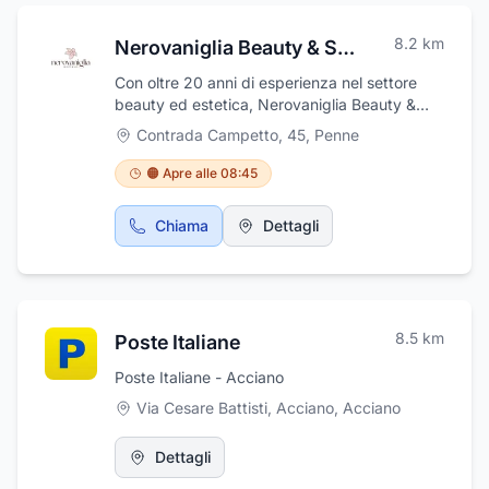
8.2
km
Nerovaniglia Beauty & Sun
Con oltre 20 anni di esperienza nel settore
beauty ed estetica, Nerovaniglia Beauty &
Sun ha l'obiettivo di ricreare un ambiente
Contrada Campetto, 45
,
Penne
confortevole ed accogliente per coccolare al
meglio i suoi clienti. Nerovaniglia rappresenta
🟠 Apre alle 08:45
un centro estetico all'avanguardia, all'interno
del quale si offrono innumerevoli servizi. Si
Chiama
Dettagli
spazia dalla manicure/pedicure, ceretta e
ricostruzione unghie ai trattamenti estetici
viso/corpo, massaggi, epilazione laser,
lamapada led abbronzante, fino ad arrivare
alla vendita diretta di prodotti.
8.5
km
Poste Italiane
Poste Italiane - Acciano
Via Cesare Battisti, Acciano
,
Acciano
Dettagli