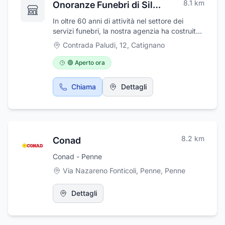
8.1
km
Onoranze Funebri di Silvio
con disbrigo delle pratiche burocratiche e
garantiamo l'assistenza necessaria per
In oltre 60 anni di attività nel settore dei
l'acquisto dei loculi.
servizi funebri, la nostra agenzia ha costruito
una reputazione fatta di serietà,
Contrada Paludi, 12
,
Catignano
professionalità e affidabilità, diventando un
punto di riferimento per tutto ciò che riguarda
🟢 Aperto ora
l’organizzazione dei funerali e la gestione del
lutto. La nostra agenzia funebre offre ai clienti
Chiama
Dettagli
un servizio sempre attento e personalizzato,
volto a soddisfare ogni richiesta nel massimo
rispetto del defunto e dei suoi familiari, senza
ovviamente perdere di vista la discrezione
che si richiede a un evento di questo genere.
8.2
km
Conad
Conad - Penne
Via Nazareno Fonticoli, Penne
,
Penne
Dettagli