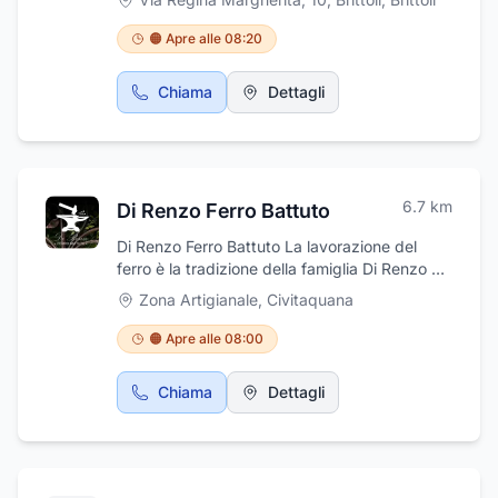
invito a degustare i nostri piatti tipici..
🟠 Apre alle 08:20
Chiama
Dettagli
6.7
km
Di Renzo Ferro Battuto
Di Renzo Ferro Battuto La lavorazione del
ferro è la tradizione della famiglia Di Renzo da
oltre 40 anni, due sono le generazioni che si
Zona Artigianale
,
Civitaquana
sono succedute tramandando esperienza e
competenza sempre in evoluzione e crescita.
🟠 Apre alle 08:00
L'azienda Di Renzo è sempre stata fedele
all'idea di realizzare interamente tutte le
Chiama
Dettagli
creazioni a mano. È la concezione che
abbiamo di questa nobile arte della forgiatura,
portando avanti il valore dell'artigianalità e
della manualità. Tutti i nostri prodotti per
l'esterno , vengono zincati a caldo e