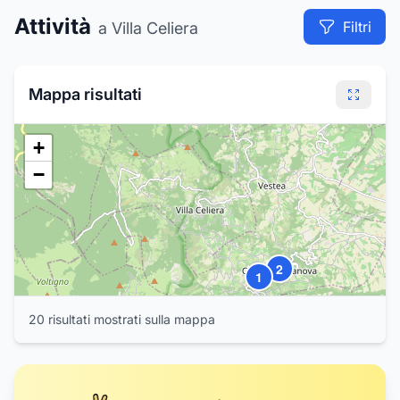
8
17
16
Attività
11
Filtri
13
a Villa Celiera
12
9
10
Mappa risultati
+
−
2
1
20
risultat
i
mostrat
i
sulla mappa
3
5
6
4