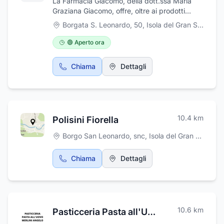
La Farmacia Giacomo, della dott.ssa Maria
Graziana Giacomo, offre, oltre ai prodotti
farmaceutici di base, medicinali omeopatici,
Borgata S. Leonardo, 50
,
Isola del Gran Sasso d'Italia
prodotti galenici ed un vasto assortimento di
prodotti per la cosmetica e l'igiene. Presso la
🟢 Aperto ora
farmacia avrete la possibilità di effettuare test
di autoanalisi come il controllo della glicemia,
Chiama
Dettagli
del colesterolo e dei trigliceridi, misurazione
della pressione arteriosa e check up della
pelle. Il personale, altamente qualificato e
costantemente aggiornato, è a vostra
completa disposizione per informazioni e
10.4
km
Polisini Fiorella
consigli.
Borgo San Leonardo, snc
,
Isola del Gran Sasso d'Italia
Chiama
Dettagli
10.6
km
Pasticceria Pasta all'Uovo Merlini Angelo