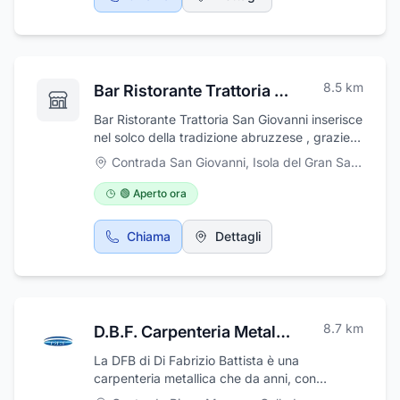
8.5
km
Bar Ristorante Trattoria San Giovanni
Bar Ristorante Trattoria San Giovanni inserisce
nel solco della tradizione abruzzese , grazie
all'ambiente rustico ma confortevole ed alla
Contrada San Giovanni
,
Isola del Gran Sasso d'Italia
cucina che ripropone tutti i gusti e i sapori del
luogo, oltre a piatti tipici italiani. Propone il
🟢 Aperto ora
meglio della cucina locale come: arrosticini e
specialità alla brace e primi piatti con pasta
Chiama
Dettagli
fatta in casa e artigianale. Il locale è
disponibile ad ospitare pranzi di lavoro e per
comitive, inoltre dispone di angolo bar. Il Caffè
Trattoria Ristorante San Giovanni vi aspetta
ad Isola del Gran Sasso d'Italia (TE).
8.7
km
D.B.F. Carpenteria Metallica
La DFB di Di Fabrizio Battista è una
carpenteria metallica che da anni, con
competenza, passione e professionalità, si