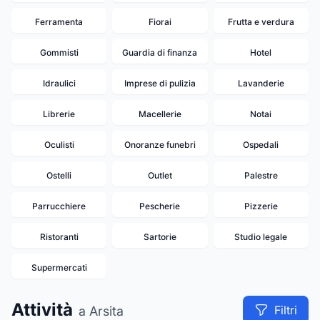
Ferramenta
Fiorai
Frutta e verdura
Gommisti
Guardia di finanza
Hotel
Idraulici
Imprese di pulizia
Lavanderie
Librerie
Macellerie
Notai
Oculisti
Onoranze funebri
Ospedali
Ostelli
Outlet
Palestre
20
Parrucchiere
Pescherie
Pizzerie
Ristoranti
Sartorie
Studio legale
Supermercati
Attività
Filtri
a Arsita