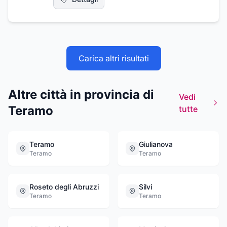
lapidari, trasferimento, espatrio o rimpatrio
salme. Affidatevi alla nostra professionalità,
l'esperienza maturata nel tempo ci permette
di consigliare la soluzione più adatta ai
famigliari che subiscono una grave perdita.
Carica altri risultati
Altre città in provincia di
Vedi
Teramo
tutte
Teramo
Giulianova
Teramo
Teramo
Roseto degli Abruzzi
Silvi
Teramo
Teramo