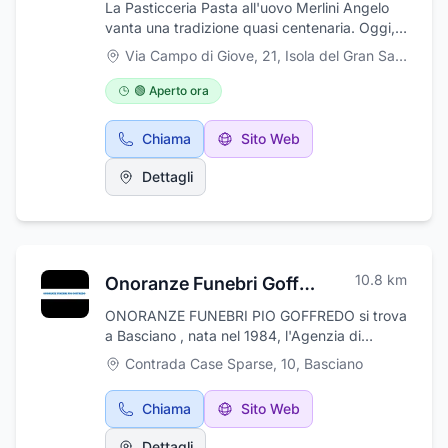
La Pasticceria Pasta all'uovo Merlini Angelo
vanta una tradizione quasi centenaria. Oggi,
Angelo e sua moglie Rosvelta, portano avanti
Via Campo di Giove, 21
,
Isola del Gran Sasso d'Italia
questa lunga tradizione familiare, con la
collaborazione dei figli e di validi collaboratori.
🟢 Aperto ora
Specializzati nella produzione di pasta
all'uovo, nella realizzazione di torte
Chiama
Sito Web
fantasiose, pasticceria secca e tanto altro. Da
poco, l'attenzione dei coniugi si è rivolta
Dettagli
anche alla pasticceria salutistica, ossia alla
produzione di dolci senza latticini, senza
colesterolo, senza zucchero e uova, fatti con
farina di riso. Inoltre presso il laboratorio è
possibile trovare anche il gelato senza
10.8
km
Onoranze Funebri Goffredo
lattosio, fatto a base di olio d'oliva e
utilizzando come dolcificante il fruttosio.
ONORANZE FUNEBRI PIO GOFFREDO si trova
a Basciano , nata nel 1984, l'Agenzia di
onoranze funebri Goffredo Pio si occupa con
Contrada Case Sparse, 10
,
Basciano
rispetto e professionalità della gestione di
funerali civili e religiosi. Grazie ad
Chiama
Sito Web
un'esperienza consolidata, l'impresa svolge
funerali completi, con servizio fiori e marmi
Dettagli