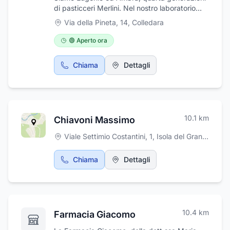
di pasticceri Merlini. Nel nostro laboratorio
d'altura produciamo dolci da ricorrenza,
Via della Pineta, 14
,
Colledara
gelato e biscotteria.
🟢 Aperto ora
Chiama
Dettagli
10.1
km
Chiavoni Massimo
Viale Settimio Costantini, 1
,
Isola del Gran Sasso d'Italia
Chiama
Dettagli
10.4
km
Farmacia Giacomo