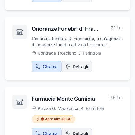
7.1
km
Onoranze Funebri di Francesco Renato
L'impresa funebre Di Francesco, è un'agenzia
di onoranze funebri attiva a Pescara e
provincia da oltre vent'anni. Questi anni
Contrada Trosciano, 7
,
Farindola
d'esperienza, unitamente alla professionalità
e alla serietà sempre dimostrata, ci hanno
Chiama
Dettagli
fatto conoscere in tutto il territorio e ci hanno
permesso di essere leader nel settore delle
imprese funebri locali. Realizziamo servizi
funebri completi (fornitura del feretro,
cremazioni, vestizione, necrologi, manifesti),
7.5
km
Farmacia Monte Camicia
con disbrigo delle pratiche burocratiche e
garantiamo l'assistenza necessaria per
Piazza G. Mazzocca, 4
,
Farindola
l'acquisto dei loculi.
🟠 Apre alle 08:30
Chiama
Dettagli