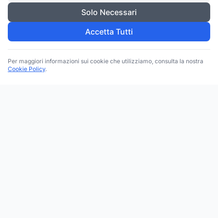
Solo Necessari
Accetta Tutti
Per maggiori informazioni sui cookie che utilizziamo, consulta la nostra
Cookie Policy
.
Trova le migliori attività commerciali, negozi e servizi in tutta
Italia. Ricerca per categoria, brand, regione, provincia e città.