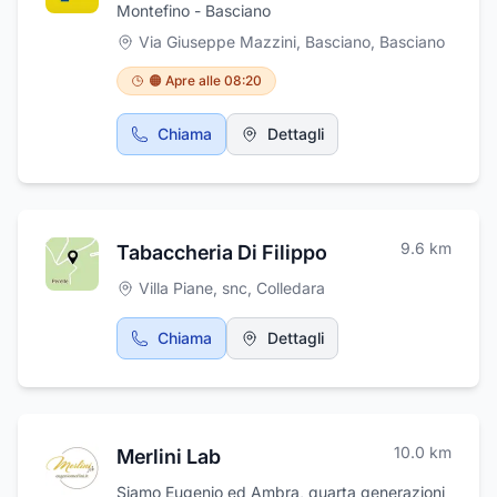
Montefino - Basciano
fornitura cofani, pubblicazione necrologi su
testate giornalistiche locali, affissione
Via Giuseppe Mazzini, Basciano
,
Basciano
manifesti. Onoranze Funebri Di Donato si
🟠 Apre alle 08:20
occupa anche di lavorazione marmi ed affini e
produzione lapidi ed arredi cimiteriali
comprese sculture su commissione ed è in
Chiama
Dettagli
grado di offrire un prodotto raffinato ed
elegante che non passa mai inosservato.
9.6
km
Tabaccheria Di Filippo
Villa Piane, snc
,
Colledara
Chiama
Dettagli
10.0
km
Merlini Lab
Siamo Eugenio ed Ambra, quarta generazioni