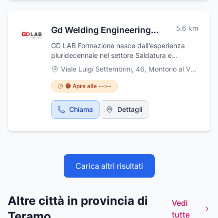
5.6
km
Gd Welding Engineering S.r.l.
GD LAB Formazione nasce dall’esperienza
pluridecennale nel settore Saldatura e
Molatura per Steel Preparation
Viale Luigi Settembrini, 46
,
Montorio al Vomano
dell’International Welding Engineer (IWE)
Giuseppe D’Ignazio. Ci occupiamo della
🟠 Apre alle --:--
formazione professionale con Corsi di
Saldatura e corsi Molatura con ottenimento
Chiama
Dettagli
del Patentino Professionale valido in Italia ed
all’estero.
Carica altri risultati
Altre città in provincia di
Vedi
Teramo
tutte