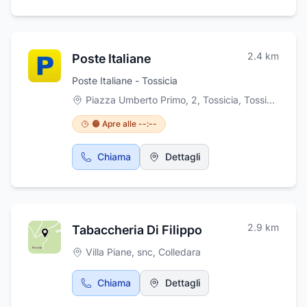
2.4
km
Poste Italiane
Poste Italiane - Tossicia
Piazza Umberto Primo, 2, Tossicia
,
Tossicia
🟠 Apre alle --:--
Chiama
Dettagli
2.9
km
Tabaccheria Di Filippo
Villa Piane, snc
,
Colledara
Chiama
Dettagli