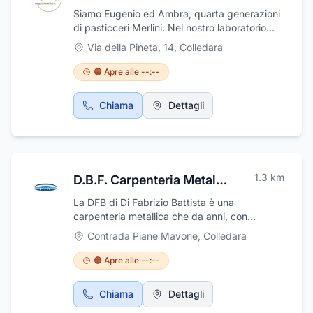
Siamo Eugenio ed Ambra, quarta generazioni
di pasticceri Merlini. Nel nostro laboratorio
d'altura produciamo dolci da ricorrenza,
Via della Pineta, 14
,
Colledara
gelato e biscotteria.
🟠 Apre alle --:--
Chiama
Dettagli
1.3
km
D.B.F. Carpenteria Metallica
La DFB di Di Fabrizio Battista è una
carpenteria metallica che da anni, con
competenza, passione e professionalità, si
Contrada Piane Mavone
,
Colledara
occupa di lavorazioni artistiche in ferro
battuto. La DFB di Di Fabrizio Battista dispone
🟠 Apre alle --:--
di un Laboratorio a Colledara, in provincia di
Teramo, in Zona Artigianale dove si eseguono
Chiama
Dettagli
direttamente le lavorazioni in ferro battuto