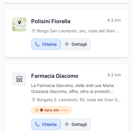
4.3
km
Polisini Fiorella
Borgo San Leonardo, snc
,
Isola del Gran Sasso d'Italia
Chiama
Dettagli
4.3
km
Farmacia Giacomo
La Farmacia Giacomo, della dott.ssa Maria
Graziana Giacomo, offre, oltre ai prodotti
farmaceutici di base, medicinali omeopatici,
Borgata S. Leonardo, 50
,
Isola del Gran Sasso d'Italia
prodotti galenici ed un vasto assortimento di
prodotti per la cosmetica e l'igiene. Presso la
🟠 Apre alle --:--
farmacia avrete la possibilità di effettuare test
di autoanalisi come il controllo della glicemia,
Chiama
Dettagli
del colesterolo e dei trigliceridi, misurazione
della pressione arteriosa e check up della