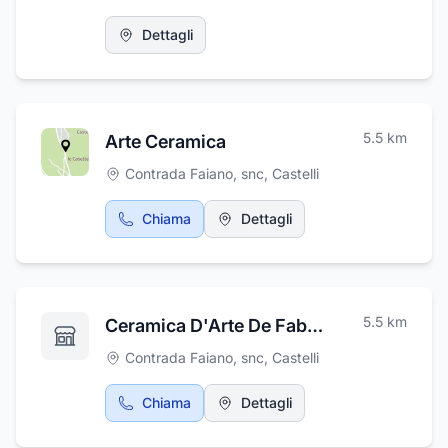
della clientela sono anche il nostro ampio
giardino ed il parcheggio.
Dettagli
5.5
km
Arte Ceramica
Contrada Faiano, snc
,
Castelli
Chiama
Dettagli
5.5
km
Ceramica D'Arte De Fabritiis M. & C. Snc
Contrada Faiano, snc
,
Castelli
Chiama
Dettagli