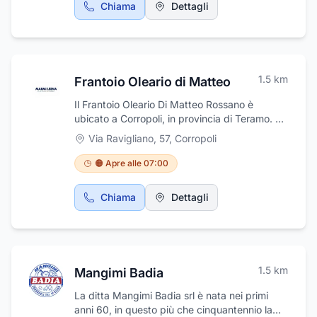
Chiama
Dettagli
1.5
km
Frantoio Oleario di Matteo
Il Frantoio Oleario Di Matteo Rossano è
ubicato a Corropoli, in provincia di Teramo. Da
anni è un vero e proprio punto di riferimento
Via Ravigliano, 57
,
Corropoli
per la qualità e genuinità dei prodotti oleari.
La preziosa arte della molitura, è tramandata
🟠 Apre alle 07:00
di padre in figlio da 4 generazioni,
garantendo un'ottima qualità dell'olio di oliva
Chiama
Dettagli
prodotto.
1.5
km
Mangimi Badia
La ditta Mangimi Badia srl è nata nei primi
anni 60, in questo più che cinquantennio la