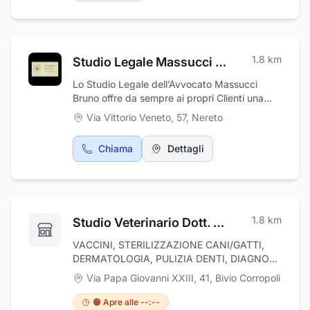
1.8
km
Studio Legale Massucci Avv. Bruno e Avv. Lara
Lo Studio Legale dell’Avvocato Massucci
Bruno offre da sempre ai propri Clienti una
mirata e accurata assistenza e consulenza in
Via Vittorio Veneto, 57
,
Nereto
ambito legale, in ogni stato e grado dei
procedimenti. L’avvocato Massucci offre la
Chiama
Dettagli
propria esperienza professionale in ambito del
diritto civile, cause di matrimonio, risarcimento
danni. Lo Studio Massucci si trova in Via
Vittorio Veneto 57 a Nereto, in provincia di
Teramo. Per richiedere un appuntamento
1.8
km
Studio Veterinario Dott. Aureliana Masci
presso lo Studio Legale contattare
direttamente il numero 0861810094.
VACCINI, STERILIZZAZIONE CANI/GATTI,
DERMATOLOGIA, PULIZIA DENTI, DIAGNOSI
E CURA DI TUO AMICO A 4 ZAMPE!!
Via Papa Giovanni XXIII, 41
,
Bivio Corropoli
🟠 Apre alle --:--