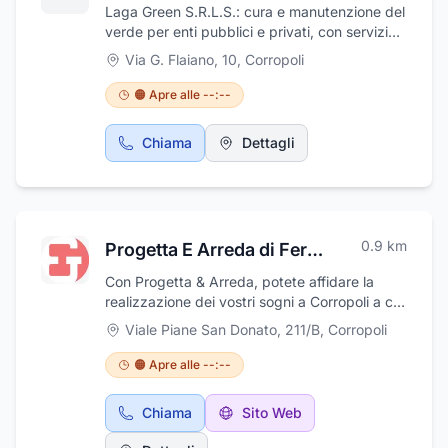
Laga Green S.R.L.S.: cura e manutenzione del
verde per enti pubblici e privati, con servizi
sicuri, sostenibili e professionali.
Via G. Flaiano, 10
,
Corropoli
🟠 Apre alle --:--
Chiama
Dettagli
0.9
km
Progetta E Arreda di Ferrucci Ivan
Con Progetta & Arreda, potete affidare la
realizzazione dei vostri sogni a Corropoli a chi
opera da oltre 50 anni nel mercato
Viale Piane San Donato, 211/B
,
Corropoli
dell'arredamento, rendendo questa azienda
un partner affidabile per tutte le vostre
🟠 Apre alle --:--
esigenze. Ogni elemento della vostra casa,
dai mobili agli accessori, sarà scelto con cura
Chiama
Sito Web
e progettato con passione e amore da un
team di esperti e architetti. Se siete alla