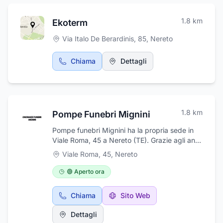
diverse richieste ed aiutare nella
compravendita della casa dei vostri sogni.
1.8
km
Ekoterm
Inoltre il Centro Servizi Luisa offre assistenza
peritale, finanziaria, immobiliare ed è
Via Italo De Berardinis, 85
,
Nereto
disponibile per preventivi personalizzati.
Chiama
Dettagli
1.8
km
Pompe Funebri Mignini
Pompe funebri Mignini ha la propria sede in
Viale Roma, 45 a Nereto (TE). Grazie agli anni
di attività nel settore, garantiamo massima
Viale Roma, 45
,
Nereto
competenza, professionalità e discrezione,
fornendo servizi funebri completi. Ci
🟢 Aperto ora
occupiamo di trasporti nazionali e
internazionali, lavori cimiteriali e disbrigo di
Chiama
Sito Web
tutte le pratiche burocratiche e cimiteriali.
Siamo sempre reperibili 24 ore su 24.
Dettagli