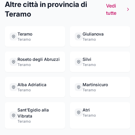
Altre città in provincia di
installazione di pannelli solari. Klimati è a
Vedi
vostra disposizione, per studi e sopralluoghi
Teramo
tutte
personalizzati gratuiti.
Teramo
Giulianova
Teramo
Teramo
Roseto degli Abruzzi
Silvi
Teramo
Teramo
Alba Adriatica
Martinsicuro
Teramo
Teramo
Sant'Egidio alla
Atri
Teramo
Vibrata
Teramo