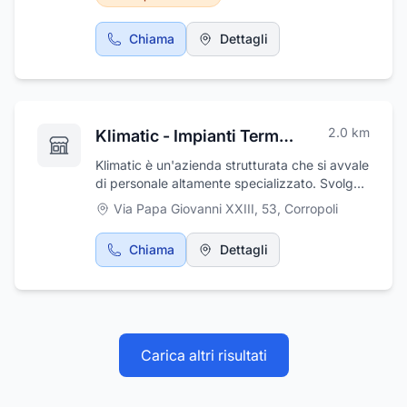
comune di Crognaleto. L'azienda, pur
proseguendo la propria attività nel
Chiama
Dettagli
tradizionale settore del gas naturale, dove si
colloca come prima azienda pubblica di
settore nella regione Abruzzo con un volume
di circa 40 milioni di metri cubi di gas
vettoriato alle aziende di vendita operanti nel
2.0
km
Klimatic - Impianti Termoidraulici
territorio dei succitati enti locali, intende
accrescere la competitività, la qualità e la
Klimatic è un'azienda strutturata che si avvale
sicurezza dei propri servizi nel mercato del
di personale altamente specializzato. Svolge
gas e creare nuovo valore per i Comuni
attività di manutenzione ed installazione
Via Papa Giovanni XXIII, 53
,
Corropoli
proprietari mediante la diversificazione del
d'impianti idraulici e termoidraulici. Eroga
portafoglio servizi.
preventivi gratuiti, e rilascia progettazione
Chiama
Dettagli
d’impianti idrici e certificazioni a norma,
garantendo un servizio di assistenza 24 ore
su 24. Klimatic ha sviluppato una lunga
esperienza nella predisposizione e fornitura di
eccellenti impianti idrici, installazione e
manutenzione caldaie, ristrutturazione
Carica altri risultati
d’impianti idraulici, impianti di climatizzazione
civili e industriali, condizionamento,
deumidificatori per uso civile e industriale,