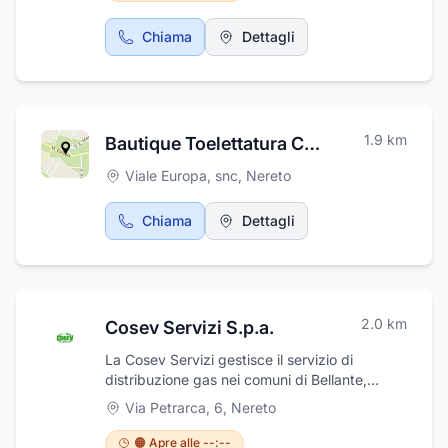
Chiama
Dettagli
1.9
km
Bautique Toelettatura Cani&Gatti
Viale Europa, snc
,
Nereto
Chiama
Dettagli
2.0
km
Cosev Servizi S.p.a.
La Cosev Servizi gestisce il servizio di
distribuzione gas nei comuni di Bellante,
Colonnella, Controguerra, Nereto e
Via Petrarca, 6
,
Nereto
Sant'Omero ed il servizio di distribuzione e
vendita gas propano liquido (G.P.L.) nel
🟠 Apre alle --:--