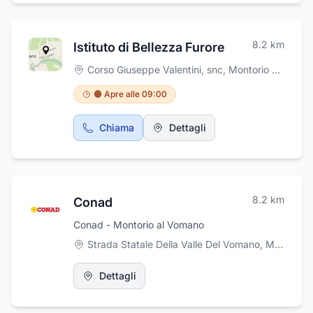
8.2
km
Istituto di Bellezza Furore
Corso Giuseppe Valentini, snc
,
Montorio al Vomano
🟠 Apre alle 09:00
Chiama
Dettagli
8.2
km
Conad
Conad - Montorio al Vomano
Strada Statale Della Valle Del Vomano, Montorio al Vomano
Dettagli