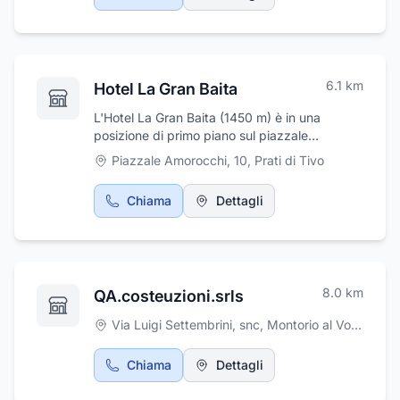
tradizione teramana usando ingredienti di
prima scelta.
6.1
km
Hotel La Gran Baita
L'Hotel La Gran Baita (1450 m) è in una
posizione di primo piano sul piazzale
principale, a pochi passi dagli impianti di
Piazzale Amorocchi, 10
,
Prati di Tivo
risalita. È aperto tutto l'anno ed è curato dalla
famiglia Parogna. Bar, tavola calda, noleggio
Chiama
Dettagli
attrezzature sportive invernali, scuola italiana
sci, scuola di mountain bike, vendita souvenir
e articoli sportivi, animazione e video giochi.
Le 26 camere sono dotate di tutti i comfort:
ampia vista sulla montagna, tv color, wi-fi,
8.0
km
QA.costeuzioni.srls
telefono diretto e servizi privati.
Via Luigi Settembrini, snc
,
Montorio al Vomano
Chiama
Dettagli