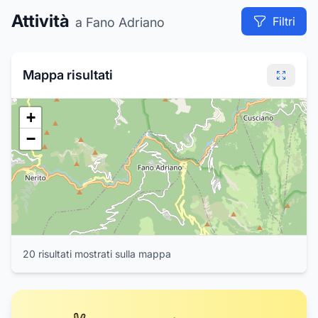
Attività
Filtri
a Fano Adriano
2
Mappa risultati
+
−
1
20
risultat
i
mostrat
i
sulla mappa
3