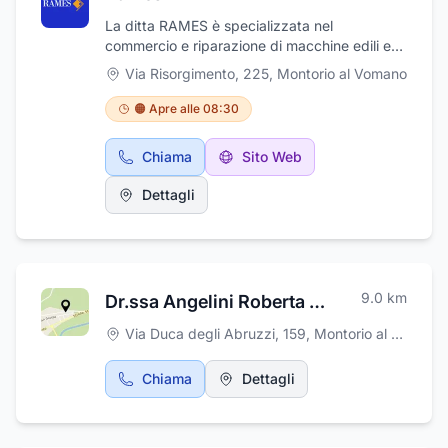
La ditta RAMES è specializzata nel
commercio e riparazione di macchine edili e
stradali. Mette a disposizione l'esperienza
Via Risorgimento, 225
,
Montorio al Vomano
pluriennale e l'affidabilità di un gruppo per
soddisfare le esigenze di tutti i clienti e per
🟠 Apre alle 08:30
offrire sempre le soluzioni migliori ed
innovative. L'azienda Rames si occupa con
Chiama
Sito Web
professionalità della vendita del nuovo,
dell'usato e assistenza di macchine
Dettagli
movimento terra, sollevatori, piattaforme e
gru delle migliori marche. Ci troviamo a
Montorio al Vomano, in provincia di Teramo, in
Via Risorgimento, 225.
9.0
km
Dr.ssa Angelini Roberta Specialista Pediatra
Via Duca degli Abruzzi, 159
,
Montorio al Vomano
Chiama
Dettagli