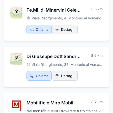
8.5
km
Fe.Mi. di Minervini Celeste Maria & C. S.a.s.
Viale Risorgimento, 4
,
Montorio al Vomano
Chiama
Dettagli
8.6
km
Di Giuseppe Dott Sandro Studio Dentistico
Viale Risorgimento, 35
,
Montorio al Vomano
Chiama
Dettagli
8.7
km
Mobilificio Miro Mobili
Nel mobilificio MIRO troverete tutto ciò che vi