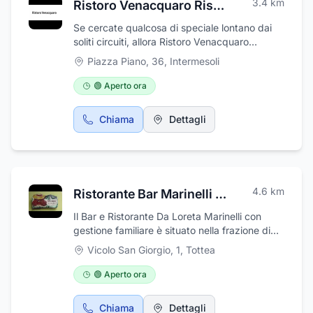
3.4
km
Ristoro Venacquaro Ristorante
Se cercate qualcosa di speciale lontano dai
soliti circuiti, allora Ristoro Venacquaro
soddisferà tutte le vostre aspettative. Può
Piazza Piano, 36
,
Intermesoli
essere la meta perfetta per un pranzo con gli
amici o per una cena romantica, ma anche
🟢 Aperto ora
semplicemente come un'oasi nel mezzo della
campagna: ricca vegetazione, tranquillità e la
Chiama
Dettagli
possibilità di assaggiare alcune delizie che
hanno reso la cucina italiana conosciuta in
tutto il mondo. Potrete partire con noi alla
scoperta della nostra meravigliosa “Buona
tavola”! Prenotate subito la vostra visita a
4.6
km
Ristorante Bar Marinelli Loreta
Ristoro Venacquaro e concedetevi
l'opportunità di assaporare deliziosi piatti
Il Bar e Ristorante Da Loreta Marinelli con
preparati con ingredienti freschi e di stagione
gestione familiare è situato nella frazione di
e rivivere i sapori genuini e autentici della
San Giorgio, un bellissimo paesino sui monti
Vicolo San Giorgio, 1
,
Tottea
cucina italiana!
della Laga all'interno del Parco Nazionale. Il
locale offre cucina tipica abruzzese fatta di
🟢 Aperto ora
alimenti a km 0. Offre primi e secondi piatti
deliziosi con cucina casereccia della migliore
Chiama
Dettagli