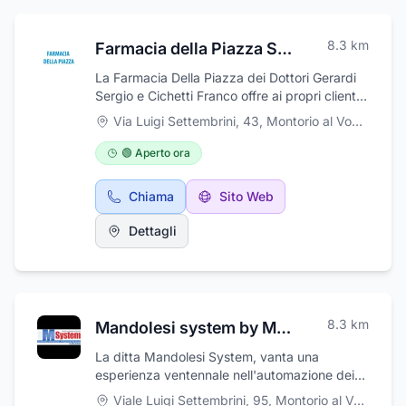
8.3
km
Farmacia della Piazza Snc
La Farmacia Della Piazza dei Dottori Gerardi
Sergio e Cichetti Franco offre ai propri clienti
un'ampia scelta di prodotti per la cura della
Via Luigi Settembrini, 43
,
Montorio al Vomano
persona. Presso il punto vendita potrete
trovare alimenti per i celiaci, prodotti di
🟢 Aperto ora
erboristeria, prodotti per l'igiene, farmaci da
banco e cosmetici. La farmacia propone
Chiama
Sito Web
inoltre pannolini, alimenti ed altri articoli per
l'infanzia. Accanto a tutto questo il negozio
Dettagli
offre servizi di autoanalisi, l'holter pressorio ed
il noleggio delle attrezzature sanitarie ed
elettromedicali. Per visionare turni farmacia:
http://www.ordinefarmate.it/turni.htm.
8.3
km
Mandolesi system by My System srls
La ditta Mandolesi System, vanta una
esperienza ventennale nell'automazione dei
punti vendita. Produciamo ed installiamo
Viale Luigi Settembrini, 95
,
Montorio al Vomano