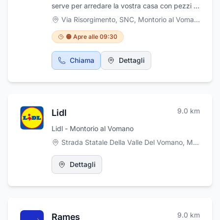
serve per arredare la vostra casa con pezzi di
alta qualità. Abbiamo un'ampia selezione di
Via Risorgimento, SNC
,
Montorio al Vomano
mobili per ogni stanza della casa e il nostro
personale cordiale è sempre felice di aiutarvi
🟠 Apre alle 09:30
a trovare quello che state cercando. Inoltre,
offriamo il servizio di ritiro e smaltimento dei
Chiama
Dettagli
mobili usati, in modo che possiate liberarvi dei
vostri vecchi oggetti senza problemi. Venite a
trovarci oggi stesso e scoprite perché siamo il
miglior negozio di mobili della città!
9.0
km
Lidl
Lidl - Montorio al Vomano
Strada Statale Della Valle Del Vomano, Montorio al Vomano
Dettagli
9.0
km
Rames