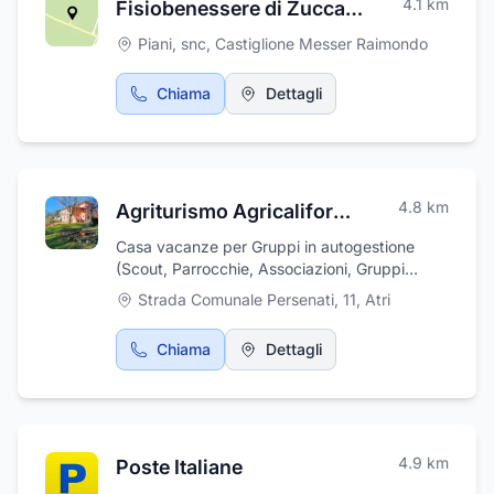
4.1
km
Fisiobenessere di Zuccaro Tommaso
Piani, snc
,
Castiglione Messer Raimondo
Chiama
Dettagli
4.8
km
Agriturismo Agricalifornia
Casa vacanze per Gruppi in autogestione
(Scout, Parrocchie, Associazioni, Gruppi
spontanei, Gruppi scolastici, Gruppi famigliari,
Strada Comunale Persenati, 11
,
Atri
ecc.) e non solo.
Chiama
Dettagli
4.9
km
Poste Italiane