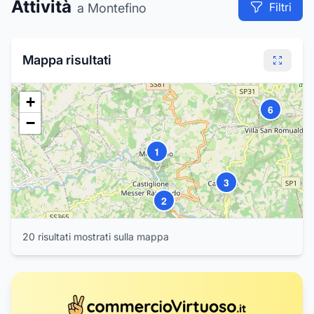
Attività
Filtri
a Montefino
12
8
7
Mappa risultati
+
6
−
1
3
2
4
5
9
20
risultat
i
mostrat
i
sulla mappa
10
11
16