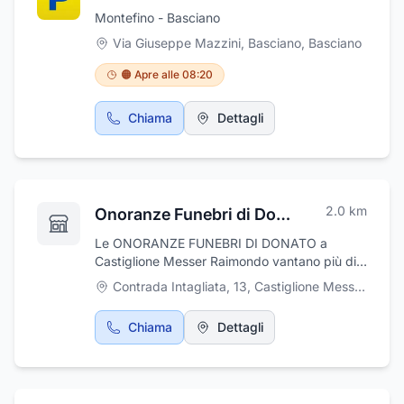
Montefino - Basciano
Via Giuseppe Mazzini, Basciano
,
Basciano
🟠 Apre alle 08:20
Chiama
Dettagli
2.0
km
Onoranze Funebri di Donato
Le ONORANZE FUNEBRI DI DONATO a
Castiglione Messer Raimondo vantano più di
50 anni di esperienza che permettono di
Contrada Intagliata, 13
,
Castiglione Messer Raimondo
offrire un servizio impeccabile e completo da
ogni punto di vista. Nello specifico l'attività
Chiama
Dettagli
offre numerosi servizi e si occupa di disbrigo
pratiche burocratiche, pratiche cimiteriali,
vestizioni e ricomposizioni salma eseguite da
personale qualificato, allestimento camere