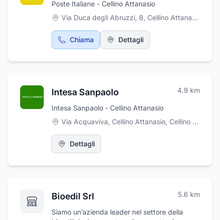
Poste Italiane - Cellino Attanasio
Via Duca degli Abruzzi, 8, Cellino Attanasio
,
Cell
Chiama
Dettagli
4.9
km
Intesa Sanpaolo
Intesa Sanpaolo - Cellino Attanasio
Via Acquaviva, Cellino Attanasio
,
Cellino Attanasio
Dettagli
5.6
km
Bioedil Srl
Siamo un’azienda leader nel settore della