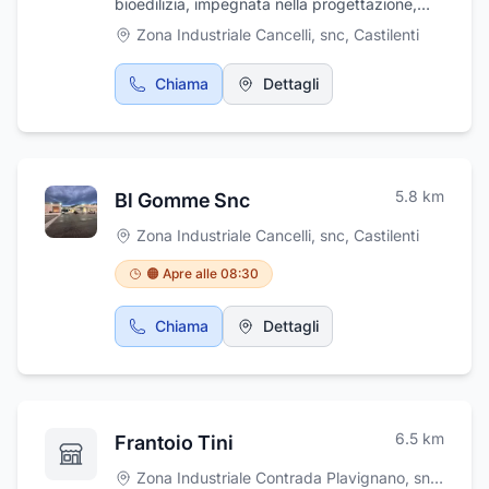
bioedilizia, impegnata nella progettazione,
produzione e costruzione di case in legno
Zona Industriale Cancelli, snc
,
Castilenti
eco-sostenibili e bioedilizia.
Chiama
Dettagli
5.8
km
Bl Gomme Snc
Zona Industriale Cancelli, snc
,
Castilenti
🟠 Apre alle 08:30
Chiama
Dettagli
6.5
km
Frantoio Tini
Zona Industriale Contrada Plavignano, snc
,
Castil