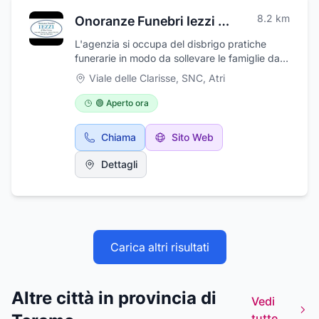
8.2
km
Onoranze Funebri Iezzi di Pelusi Carina
L'agenzia si occupa del disbrigo pratiche
funerarie in modo da sollevare le famiglie da
ogni incombenza di ordine burocratico
Viale delle Clarisse, SNC
,
Atri
offrendo servizi funebri completi per ogni
esigenza, di prestigio ed economici.
🟢 Aperto ora
Professionalità, discrezione e profondo
rispetto sono i tratti distintivi dell'agenzia che
Chiama
Sito Web
opera per garantire un valido sostegno alle
famiglie in un momento così delicato come
Dettagli
quello in cui si perde una persona cara. Si
eseguono trasporti funebri nazionali ed
internazionali, si realizzano addobbi floreali e
arte funeraria in marmo.
Carica altri risultati
Altre città in provincia di
Vedi
tutte