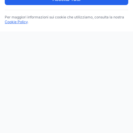
Per maggiori informazioni sui cookie che utilizziamo, consulta la nostra
Cookie Policy
.
Trova le migliori attività commerciali, negozi e servizi in tutta
Italia. Ricerca per categoria, brand, regione, provincia e città.
Facebook
Instagram
Twitter