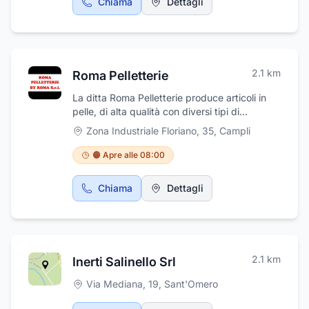
Chiama
Dettagli
2.1
km
Roma Pelletterie
La ditta Roma Pelletterie produce articoli in
pelle, di alta qualità con diversi tipi di
lavorazioni. La ditta Roma srl si è distinta per
Zona Industriale Floriano, 35
,
Campli
la qualità e la cura costante durante tutte le
fasi della produzione. L'azienda produce
🟠 Apre alle 08:00
cinture, abbigliamento di pelletteria per alta
moda, portafogli. La ditta ha sede a Campli, in
Chiama
Dettagli
provincia di Teramo.
2.1
km
Inerti Salinello Srl
Via Mediana, 19
,
Sant'Omero