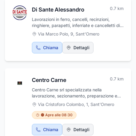
0.7
km
Di Sante Alessandro
Lavorazioni in ferro, cancelli, recinzioni,
ringhiere, parapetti, inferriate e cancelletti di
sicurezza, scale, tettoie e pensiline, strutture
Via Marco Polo, 9
,
Sant'Omero
e soppalchi.
Chiama
Dettagli
0.7
km
Centro Carne
Centro Carne srl specializzata nella
lavorazione, sezionamento, preparazione e
confezionamento di ogni tipo di carne
Via Cristoforo Colombo, 1
,
Sant'Omero
(bovina, ovina e suina). Abbiamo voluto
creare un'azienda innovativa sia negli
🟠 Apre alle 08:30
strumenti tecnologici che nei processi
produttivi per tutelare consumatori,
Chiama
Dettagli
distributori e collaboratori, impegnandoci ogni