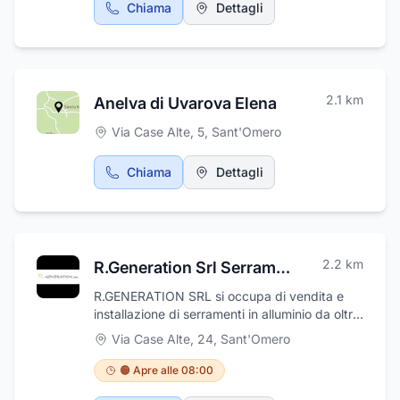
Chiama
Dettagli
2.1
km
Anelva di Uvarova Elena
Via Case Alte, 5
,
Sant'Omero
Chiama
Dettagli
2.2
km
R.Generation Srl Serramenti in Alluminio o Legno/Alluminio Zanzariere su Misura
R.GENERATION SRL si occupa di vendita e
installazione di serramenti in alluminio da oltre
40 anni. Forniamo una gamma completa di
Via Case Alte, 24
,
Sant'Omero
porte e finestre interne ed esterne, oltre a
persiane, porte blindate e zanzariere delle
🟠 Apre alle 08:00
migliori marche presenti sul mercato. I nostri