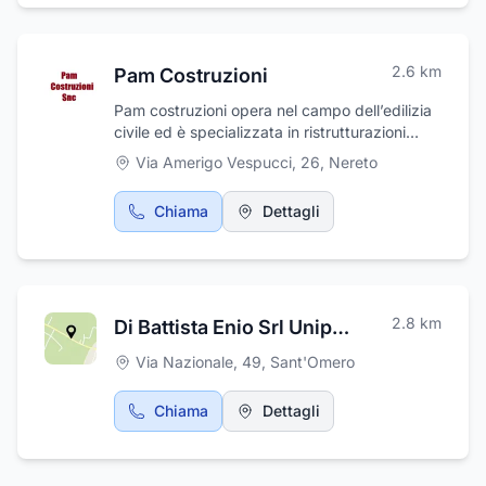
2.6
km
Pam Costruzioni
Pam costruzioni opera nel campo dell’edilizia
civile ed è specializzata in ristrutturazioni
civili, pavimentazioni, rasatura, tinteggiatura,
Via Amerigo Vespucci, 26
,
Nereto
rifacimento facciate e balconi. Inoltre
effettuiamo lavori di scavo pozzetti, fognature
Chiama
Dettagli
e realizziamo la costruzione totale. Da Noi
riceverai sempre, gentilezza, cortesia e
professionalità.
2.8
km
Di Battista Enio Srl Unipersonale
Via Nazionale, 49
,
Sant'Omero
Chiama
Dettagli