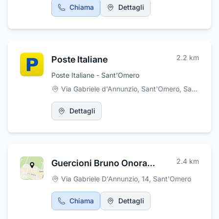
prodotti sono caratterizzati da innovazione,
Chiama
Dettagli
tecnologia, alta efficienza energetica e qualità
dei materiali. Se avete bisogno di uno di
questi prodotti, non esitate a contattarci:
saremo più che felici di aiutarvi a trovare ciò
che vi serve!
2.2
km
Poste Italiane
Poste Italiane - Sant'Omero
Via Gabriele d'Annunzio, Sant'Omero
,
Sant'Omero
Dettagli
2.4
km
Guercioni Bruno Onoranze Funebri
Via Gabriele D'Annunzio, 14
,
Sant'Omero
Chiama
Dettagli