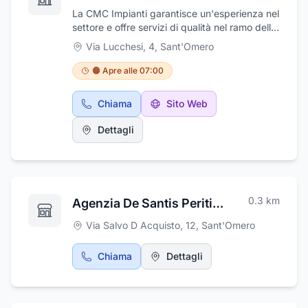
La CMC Impianti garantisce un'esperienza nel
settore e offre servizi di qualità nel ramo della
termoidraulica. Assicura serietà, grande
Via Lucchesi, 4
,
Sant'Omero
esperienza e interventi immediati. L'obiettivo
principale dell'azienda è quello di garantire al
🟠 Apre alle 07:00
cliente la soddisfazione delle sue esigenze e
per farlo si impegna in ogni momento della
Chiama
Sito Web
giornata con la massima determinazione.
Cerca di dare al cliente il maggior risparmio
Dettagli
con il massimo del comfort, nel rispetto
dell'ambiente.
0.3
km
Agenzia De Santis Periti Infortunistica Stradale
Via Salvo D Acquisto, 12
,
Sant'Omero
Chiama
Dettagli