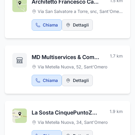
1.5
km
Architetto Francesco Campanella Sant'Omero - Teramo
Via San Salvatore a Torre, snc
,
Sant'Omero
Chiama
Dettagli
1.7
km
MD Multiservices & Commerce Srls
Via Metella Nuova, 52
,
Sant'Omero
Chiama
Dettagli
1.9
km
La Sosta CinquePuntoZero
Via Metella Nuova, 34
,
Sant'Omero