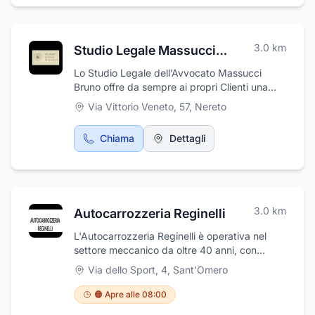
3.0
km
Studio Legale Massucci Avv. Bruno e Avv. Lara
Lo Studio Legale dell’Avvocato Massucci
Bruno offre da sempre ai propri Clienti una
mirata e accurata assistenza e consulenza in
Via Vittorio Veneto, 57
,
Nereto
ambito legale, in ogni stato e grado dei
procedimenti. L’avvocato Massucci offre la
Chiama
Dettagli
propria esperienza professionale in ambito del
diritto civile, cause di matrimonio, risarcimento
danni. Lo Studio Massucci si trova in Via
Vittorio Veneto 57 a Nereto, in provincia di
Teramo. Per richiedere un appuntamento
3.0
km
Autocarrozzeria Reginelli
presso lo Studio Legale contattare
direttamente il numero 0861810094.
L'Autocarrozzeria Reginelli è operativa nel
settore meccanico da oltre 40 anni, con
un’attività che si tramanda di padre in figlio. E'
Via dello Sport, 4
,
Sant'Omero
una struttura composta da 400 mq coperti e
un piazzale auto di 2500 mq. Il personale,
🟠 Apre alle 08:00
altamente qualificato e costantemente