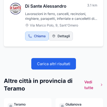
3.1
km
Di Sante Alessandro
Lavorazioni in ferro, cancelli, recinzioni,
ringhiere, parapetti, inferriate e cancelletti di
sicurezza, scale, tettoie e pensiline, strutture
Via Marco Polo, 9
,
Sant'Omero
e soppalchi.
Chiama
Dettagli
Carica altri risultati
Altre città in provincia di
Vedi
Teramo
tutte
Teramo
Giulianova