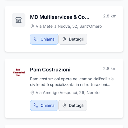
2.8
km
MD Multiservices & Commerce Srls
Via Metella Nuova, 52
,
Sant'Omero
Chiama
Dettagli
2.8
km
Pam Costruzioni
Pam costruzioni opera nel campo dell’edilizia
civile ed è specializzata in ristrutturazioni
civili, pavimentazioni, rasatura, tinteggiatura,
Via Amerigo Vespucci, 26
,
Nereto
rifacimento facciate e balconi. Inoltre
effettuiamo lavori di scavo pozzetti, fognature
Chiama
Dettagli
e realizziamo la costruzione totale. Da Noi
riceverai sempre, gentilezza, cortesia e
professionalità.