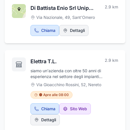
2.9
km
Di Battista Enio Srl Unipersonale
Via Nazionale, 49
,
Sant'Omero
Chiama
Dettagli
2.9
km
Elettra T.L.
siamo un'azienda con oltre 50 anni di
esperienza nel settore degli impianti
elettrici.Ci proponiamo in provincia di Teramo
Via Gioacchino Rossini, 52
,
Nereto
per installazione, trasformazione,
ampliamento, riparazione e manutenzione di
🟠 Apre alle 08:00
impianti elettrici, impianti di antifurto,
videosorveglianza.Siamo in grado di
Chiama
Sito Web
supportarvi anche nella progettazione e
installazione di impianti fotovoltaici,
Dettagli
automazione e impianti domotica