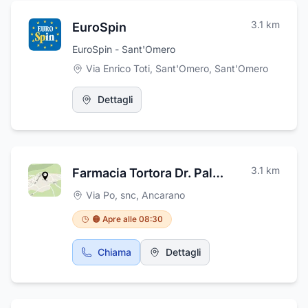
organolettiche. L'impegno al costante
miglioramento, l'attenzione verso il prodotto
3.1
km
EuroSpin
ed il cliente, la volontà di crescita hanno dato i
loro frutti: nel 2005 abbiamo inaugurato un
EuroSpin - Sant'Omero
nuovo laboratorio dislocato su un'area
Via Enrico Toti, Sant'Omero
,
Sant'Omero
coperta di ben 3.500 mq.
Dettagli
3.1
km
Farmacia Tortora Dr. Palombieri Iacopo
Via Po, snc
,
Ancarano
🟠 Apre alle 08:30
Chiama
Dettagli