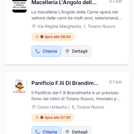
0.1
km
Macelleria L'Angolo della Carne
La macelleria L'Angolo della Carne opera nel
settore delle carni da molti anni, selezionando
e lavorando solo tagli provenienti da
Via Regina Margherita, 1
,
Torano Nuovo
allevamenti accuratamente scelti, tutte le fasi
produttive dal macello alla stagionatura del
🟠 Apre alle 08:00
prodotto, vengono seguite direttamente e
svolte con metodi artigianali. L'amore per il
Chiama
Dettagli
nostro lavoro ci porta a produrre con criteri di
genuinità e ad offrire la ricchezza della nostra
terra direttamente sulle vostre tavole. Inoltre,
potete trovare un ampia scelta di polpettoni
farciti da noi pronti da infornare, polpette,
0.1
km
Panificio F.lli Di Brandimarte e C. snc
arrosti, girelle, stinco di maiale, trippa,
spezzatino di capra, tacchino porchettato,
Il Panificio del F.lli Brandimarte è un prezioso
pollo arrosto con patate, involtini e tante altre
forno nel cetro di Torano Nuovo, rinomato per
specialità pronte da gustare.
le sue specialità da forno, da oltre 40 anni.
Corso Umberto I, 5
,
Torano Nuovo
All'interno troverete una selezione ampia
scelta di pani, lavorati con speciali farine,
🟠 Apre alle 07:30
accuratamente selezionate, pizza, dolci e
biscotti e tipicità teramane. L' attività si
Chiama
Dettagli