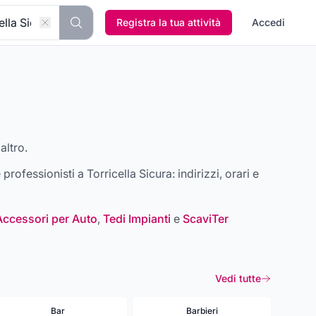
Registra la tua attività
Accedi
altro.
 e professionisti a
Torricella Sicura
: indirizzi, orari e
Accessori per Auto
,
Tedi Impianti
e
ScaviTer
Vedi tutte
Bar
Barbieri