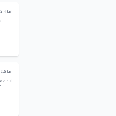
zioni si
2.4
km
o
izio di
 del suo
rado di
attenta
oter
2.5
km
a a cui
di
servizi
ioni
 di un
za