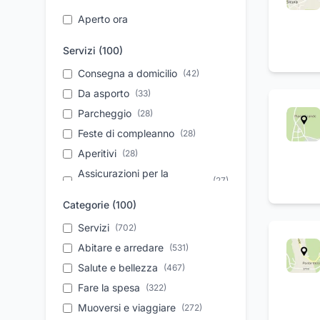
Aperto ora
Servizi (
100
)
Consegna a domicilio
(
42
)
Da asporto
(
33
)
Parcheggio
(
28
)
Feste di compleanno
(
28
)
Aperitivi
(
28
)
Assicurazioni per la
(
27
)
persona
Categorie (
100
)
Assicurazioni per agricoltori
(
26
)
Trasferimento salme
Servizi
(
702
)
(
25
)
Assistenza tecnica
Abitare e arredare
(
(
531
25
)
)
Soccorso stradale
Salute e bellezza
(
467
(
24
)
)
Riparazione auto
Fare la spesa
(
322
(
)
24
)
Take away
Muoversi e viaggiare
(
21
)
(
272
)