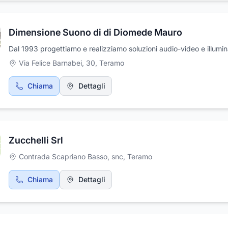
Tecnico Di Francesco Samuel per le vostre esigenze di riparazion
assistenza tecnica.
Dimensione Suono di di Diomede Mauro
Dal 1993 progettiamo e realizziamo soluzioni audio-video e illumi
Via Felice Barnabei, 30
,
Teramo
Chiama
Dettagli
Zucchelli Srl
Contrada Scapriano Basso, snc
,
Teramo
Chiama
Dettagli