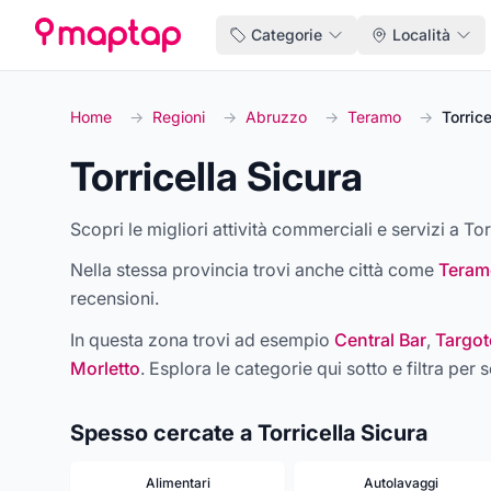
Categorie
Località
Home
→
Regioni
→
Abruzzo
→
Teramo
→
Torrice
Torricella Sicura
Scopri le migliori attività commerciali e servizi a Tor
Nella stessa provincia trovi anche città come
Teram
recensioni.
In questa zona trovi ad esempio
Central Bar
,
Targot
Morletto
. Esplora le categorie qui sotto e filtra per s
Spesso cercate a Torricella Sicura
Alimentari
Autolavaggi