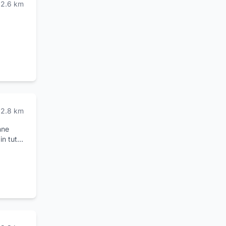
2.6
km
2.8
km
nne
in tutto