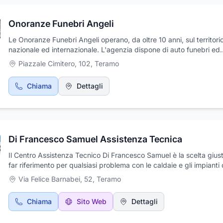
con enti pubblici e privati di primaria importanza. La Iervelli Costru
trova a Teramo, in Località Ponte Vezzola.
Onoranze Funebri Angeli
Le Onoranze Funebri Angeli operano, da oltre 10 anni, sul territori
nazionale ed internazionale. L'agenzia dispone di auto funebri ed
accessori, come casse funebri, arte funeraria e lapidi. Inoltre, serv
Piazzale Cimitero, 102
,
Teramo
affissione di manifesti a lutto. Grazie alla discrezione ed operosità
personale nel mettere a disposizione tutta la sua efficienza, è in g
Chiama
Dettagli
creare un'atmosfera intonata alla solennità del momento. Sempre 
ed aperta alle innovazioni, si è dotata di sistemi operativi tali da p
offrire ai clienti un servizio ottimale.
Di Francesco Samuel Assistenza Tecnica
Il Centro Assistenza Tecnico Di Francesco Samuel è la scelta giust
far riferimento per qualsiasi problema con le caldaie e gli impianti 
condizionatori. Con sede nella provincia di Teramo, il centro offre 
Via Felice Barnabei, 52
,
Teramo
di riparazione e assistenza tecnica di alto livello, garantendo soluz
rapide ed efficaci per ogni tipo di guasto. Inoltre, il centro dispone
Chiama
Sito Web
Dettagli
vasto assortimento di ricambi di qualità, per garantire interventi
tempestivi e risolventi. Non esitate a contattare il Centro Assisten