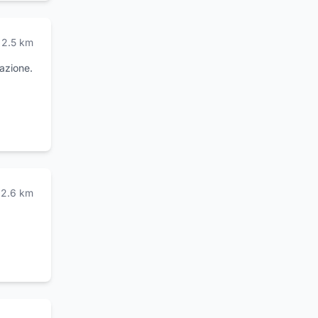
e e
2.5
km
nazione.
2.6
km