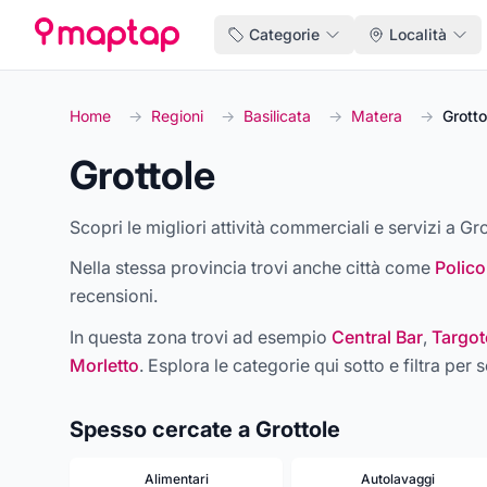
Categorie
Località
Home
→
Regioni
→
Basilicata
→
Matera
→
Grotto
Grottole
Scopri le migliori attività commerciali e servizi a Gro
Nella stessa provincia trovi anche città come
Polico
recensioni.
In questa zona trovi ad esempio
Central Bar
,
Targot
Morletto
. Esplora le categorie qui sotto e filtra per s
Spesso cercate a Grottole
Alimentari
Autolavaggi