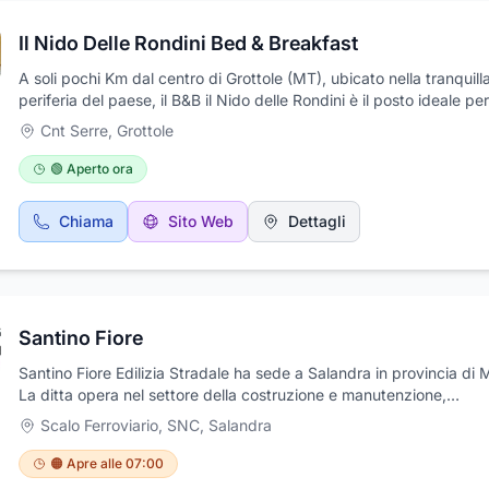
agenzia: viaggi di gruppo, turismo scolastico, tour, gite, prenotaz
alberghi, servizi di guida turistica, biglietteria, organizzazione even
Il Nido Delle Rondini Bed & Breakfast
A soli pochi Km dal centro di Grottole (MT), ubicato nella tranquill
periferia del paese, il B&B il Nido delle Rondini è il posto ideale per
trascorrere giorni di assoluto relax, immersi nel verde ed in una p
Cnt Serre
,
Grottole
atmosfera di quiete, calore e discrezione dimenticando la frenesia
città. Un'occasione da non perdere per avere la possibilità di scop
🟢 Aperto ora
panorami spettacolari, culture e borghi antichi, luoghi di culto stori
tradizioni enogastronomiche. Fin dal vostro arrivo avrete la percez
Chiama
Sito Web
Dettagli
essere in famiglia. Sarete accolti con cordialità e simpatia da Enza
Gaetano, i padroni di casa, e le loro due figlie, Elvira e Claudia: un
famiglia visibilmente semplice, armoniosa che renderà piacevole l
vostra permanenza in villa.
Santino Fiore
Santino Fiore Edilizia Stradale ha sede a Salandra in provincia di 
La ditta opera nel settore della costruzione e manutenzione,
consolidamenti stradali imprese edili, consolidamento antisismico,
Scalo Ferroviario, SNC
,
Salandra
costruzione di strade, costruzioni commerciali, edilizia civile, ediliz
stradale, lavori privati, lavori pubblici, restauri, escavatori e dragh
🟠 Apre alle 07:00
Inoltre, l'azienda si occupa di rifiuti industriali e speciali, smaltime