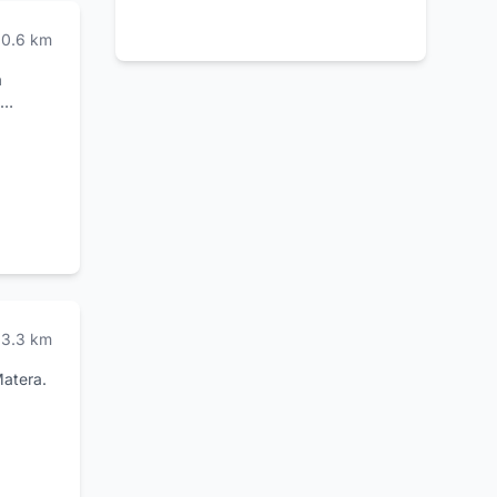
ione
ti.
0.6
km
a
iacevole
 della
rire
ci e
ione di
 e
a
a
3.3
km
Matera.
ia
e.
nto e