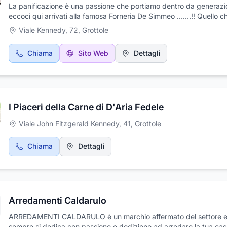
La panificazione è una passione che portiamo dentro da generazi
17
18
20
15
16
13
14
12
eccoci qui arrivati alla famosa Forneria De Simmeo …….!! Quello c
1
19
11
siamo oggi lo dobbiamo all’esperienza e ai consigli di chi ci ha pre
Viale Kennedy, 72
,
Grottole
ma la cosa più importante che i nostri nonni e i nostri genitori ci h
trasmesso è di considerare il nostro lavoro non come un mestiere
Chiama
Sito Web
Dettagli
come una vera e propria ARTE.
I Piaceri della Carne di D'Aria Fedele
Viale John Fitzgerald Kennedy, 41
,
Grottole
Chiama
Dettagli
Arredamenti Caldarulo
ARREDAMENTI CALDARULO è un marchio affermato del settore e
sempre si dedica con passione e dedizione ad arredare la tua cas