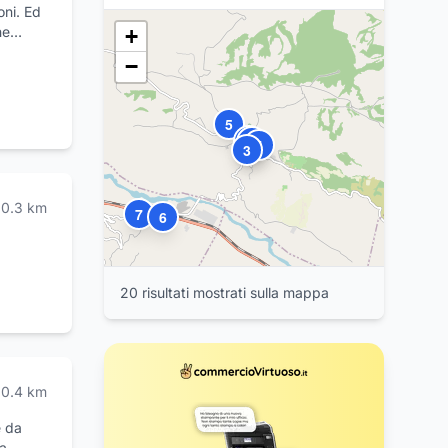
oni. Ed
he
0
9
+
8
ceduti,
−
anno
 ma
5
1
2
4
3
0.3
km
7
6
20
risultat
i
mostrat
i
sulla mappa
0.4
km
 da
a,