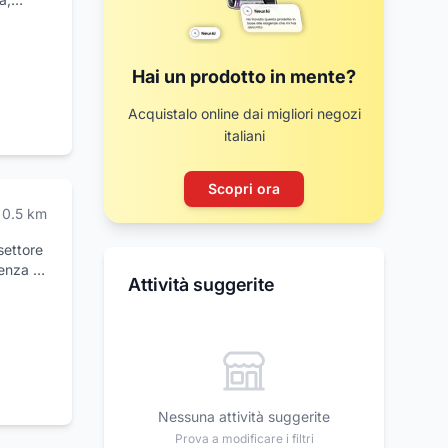
sign e
,
omposte
Hai un prodotto in mente?
 per la
che una
Acquistalo online dai migliori negozi
tiamo
italiani
ttuale
strarti
.
Scopri ora
0.5
km
settore
ienza e
Attività suggerite
o
orto
ogni
ato
ente
ei
Nessuna attività suggerite
 di
Prova a modificare i filtri