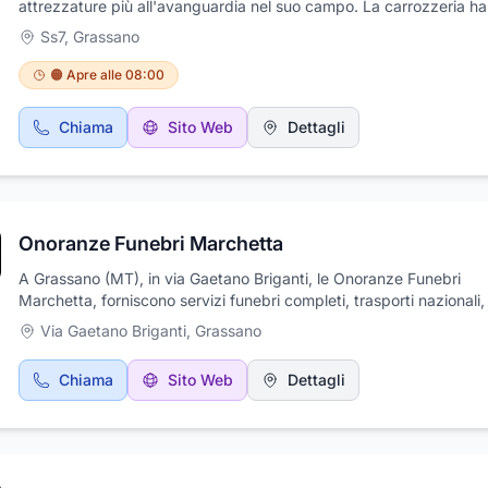
attrezzature più all'avanguardia nel suo campo. La carrozzeria ha
introdotto ormai già da tempo nuovi servizi, dall'elettrauto al gom
Ss7
,
Grassano
lavaggio fornendo ai propri clienti una gamma completa di prodott
sempre delle migliori marche. Il personale altamente qualificato e
🟠 Apre alle 08:00
aggiornato è in grado di fornire la giusta consulenza e aiutarvi nel
scelta della soluzione più idonea alle vostre esigenze.
Chiama
Sito Web
Dettagli
Onoranze Funebri Marchetta
A Grassano (MT), in via Gaetano Briganti, le Onoranze Funebri
Marchetta, forniscono servizi funebri completi, trasporti nazionali,
24 ore, cremazione. L’agenzia funebre Marchetta offre assistenza
Via Gaetano Briganti
,
Grassano
completa su una vasta gamma di servizi funebri che include il ritiro
trasporto della salma non solo in città, ma anche fuori comune e
Chiama
Sito Web
Dettagli
all’estero. Il nostro personale, altamente qualificato, assicura
un’autorevole consulenza cimiteriale e la trasparenza nel disbrigo 
pratica comunale di stato civile e di cremazione. Dall’affido, alla
dispersione delle ceneri, fino alla fornitura di cofani, urne cinerarie
accessori, curiamo ogni aspetto del funerale, compresi quelli legati