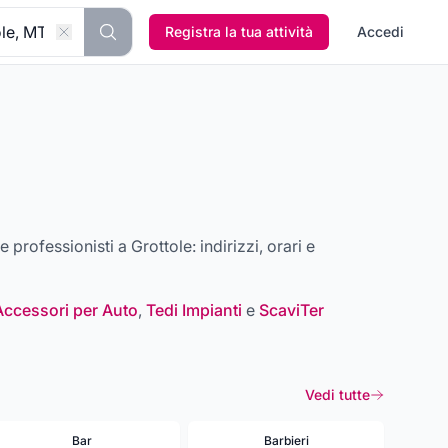
Registra la tua attività
Accedi
à e professionisti a
Grottole
: indirizzi, orari e
Accessori per Auto
,
Tedi Impianti
e
ScaviTer
Vedi tutte
Bar
Barbieri