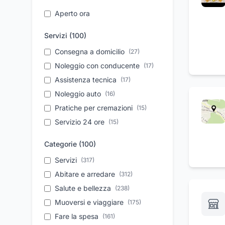
Aperto ora
Servizi (
100
)
Consegna a domicilio
(
27
)
Noleggio con conducente
(
17
)
Assistenza tecnica
(
17
)
Noleggio auto
(
16
)
Pratiche per cremazioni
(
15
)
Servizio 24 ore
(
15
)
Prima colazione
(
15
)
Categorie (
100
)
Parcheggio
(
14
)
Servizi
(
317
)
Movimento terra
(
14
)
Abitare e arredare
(
312
)
Colorazione dei capelli
(
14
)
Salute e bellezza
(
238
)
Vendita auto usate
(
13
)
Muoversi e viaggiare
(
175
)
Pronto intervento
(
13
)
Fare la spesa
(
161
)
Servizi cimiteriali
(
12
)