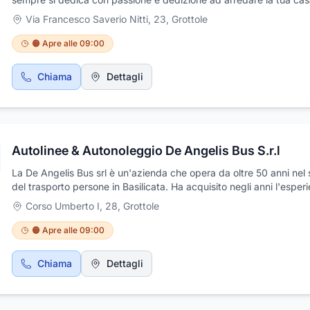
fornendoti soluzioni innovative con un occhio di riguardo per il de
Via Francesco Saverio Nitti, 23
,
Grottole
lo stile. Il tocco di professionailità per creare la tua casa su misura
rendendo unico l'ambiente in cui vivi. Le nostre proposte sono c
🟠 Apre alle 09:00
da collezioni di nostra ideazione che si distinguono per la qualità e
capacità di dare risposte adeguate a specifiche esigenze, ma an
Chiama
Dettagli
nutrita selezione di noti marchi dell'arredamento italiani. Ti aspet
presso la nostra sede per fornirti informazioni e consulenza proge
gratuitamente; disponiamo, inoltre, di personale qualificato per illu
le convenienti formule personalizzate e la dilazione dei pagamenti
Autolinee & Autonoleggio De Angelis Bus S.r.l
La De Angelis Bus srl è un'azienda che opera da oltre 50 anni nel 
del trasporto persone in Basilicata. Ha acquisito negli anni l'esper
la professionalità che le consente di fornire un servizio di trasport
Corso Umberto I, 28
,
Grottole
efficiente e di qualità: noleggio minibus ed autobus gran turismo,
noleggio autovetture con conducente, trasporto scolastico, trasp
🟠 Apre alle 09:00
pubblico in concessione della provincia di Matera per soddisfare 
esigenza di trasporto in Italia ed all'estero, Ben collocata sul merc
Chiama
Dettagli
nazionale ed internazionale, si propone in modo versatile ed effici
alle nuove e sempre più esigenti richieste del mercato turistico e d
trasporti. In collaborazione con la Ridola Viaggi, offre tutti i servizi