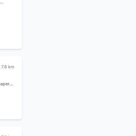
mista,
i
 sempre
la
7.8
km
 aperto
 e il
di ogni
 e
 agli