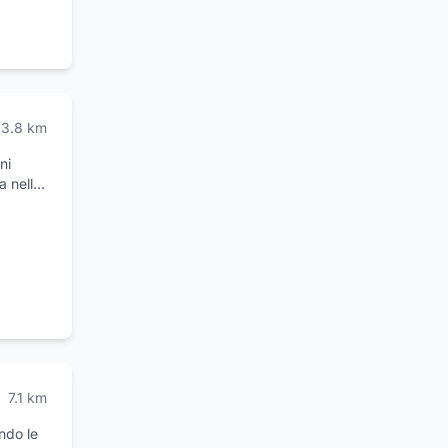
 per
o Fiore
3.8
km
ni
a nella
no
edamento
e di
zza
ativo è
solo del
ttabili
7.1
km
ndo le