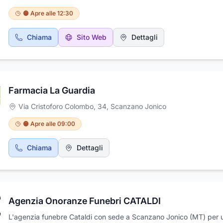
cucina tipica lucana con menù sia di pesce che di carne, il tutto
preparato sempre con ingredienti freschi e genuini. Il locale prop
🟠 Apre alle 12:30
vasta scelta di pizze tutte cotte nel forno a legna, da degustare 
ottime birre nazionali. Nelle serate estive potrete godervi il pano
Chiama
Sito Web
Dettagli
mangiando sull'ampia tettoua esterna. Per i più esigenti offriamo l
possibilità di degustare le nostre specialità nella saletta privata
ampiamente ristrutturata e climatizzata.
Farmacia La Guardia
Via Cristoforo Colombo, 34
,
Scanzano Jonico
🟠 Apre alle 09:00
Chiama
Dettagli
Agenzia Onoranze Funebri CATALDI
L'agenzia funebre Cataldi con sede a Scanzano Jonico (MT) per 