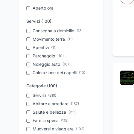
Aperto ora
Servizi (
100
)
Consegna a domicilio
(
13
)
Movimento terra
(
11
)
Aperitivi
(
11
)
Parcheggio
(
10
)
Noleggio auto
(
10
)
Colorazione dei capelli
(
10
)
Assistenza tecnica
(
10
)
Categorie (
100
)
Riparazione auto
(
10
)
Servizi
(
219
)
Noleggio con conducente
(
9
)
Abitare e arredare
(
187
)
Lavori edili
(
9
)
Salute e bellezza
(
155
)
Pronto intervento
(
9
)
Fare la spesa
(
115
)
Dermocosmesi
(
9
)
Muoversi e viaggiare
(
102
)
Trasferimento salme
(
8
)