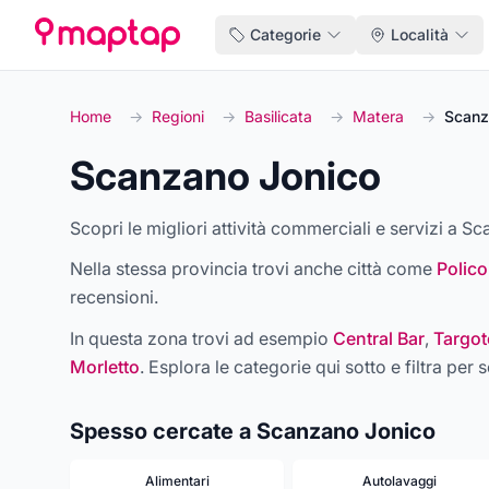
Categorie
Località
Home
→
Regioni
→
Basilicata
→
Matera
→
Scanz
Scanzano Jonico
Scopri le migliori attività commerciali e servizi a Sc
Nella stessa provincia trovi anche città come
Polico
recensioni.
In questa zona trovi ad esempio
Central Bar
,
Targot
Morletto
. Esplora le categorie qui sotto e filtra per s
Spesso cercate a Scanzano Jonico
Alimentari
Autolavaggi