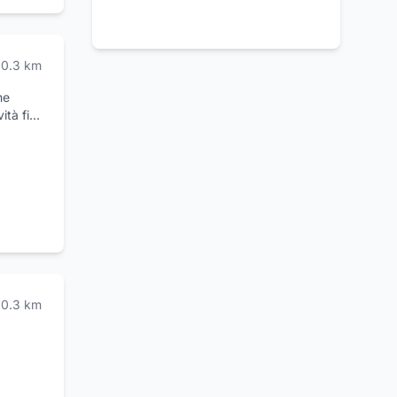
0.3
km
he
ità fin
a fanno
a cura
o
enti
0.3
km