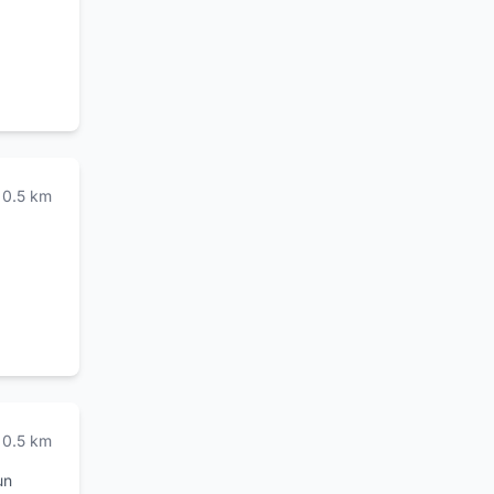
one una
con
rama
a
0.5
km
0.5
km
un