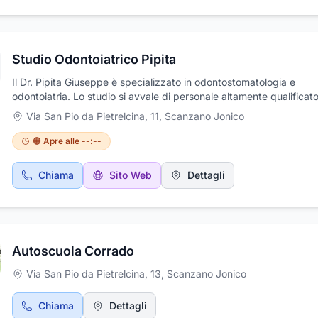
Studio Odontoiatrico Pipita
Il Dr. Pipita Giuseppe è specializzato in odontostomatologia e
odontoiatria. Lo studio si avvale di personale altamente qualificato
cortese e gentile, sempre a vostra disposizione per garantirvi un s
Via San Pio da Pietrelcina, 11
,
Scanzano Jonico
sano e splendente. Riceviamo i nostri pazienti su appuntamento. 
trovarci in studio o chiamate per un consulto e la presa appuntam
🟠 Apre alle --:--
Chiama
Sito Web
Dettagli
Autoscuola Corrado
Via San Pio da Pietrelcina, 13
,
Scanzano Jonico
Chiama
Dettagli