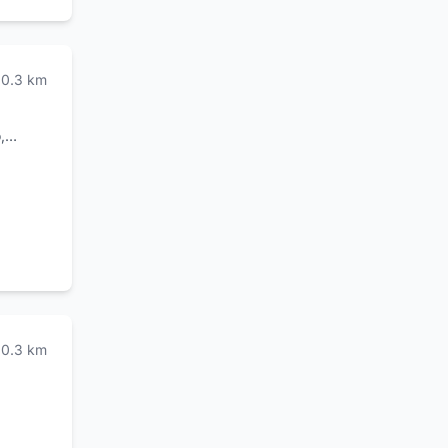
0.3
km
,
orriso
Venite a
ento.
0.3
km