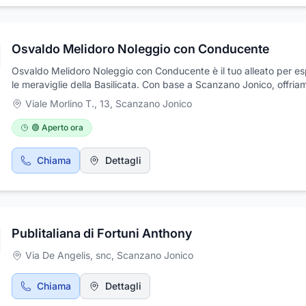
soggiorno sia senza problemi. Siamo a Scanzano Jonico 75020
(MT)'strada statale 106. Contattaci al +39 339 5334767
Osvaldo Melidoro Noleggio con Conducente
Osvaldo Melidoro Noleggio con Conducente è il tuo alleato per es
le meraviglie della Basilicata. Con base a Scanzano Jonico, offria
trasferimenti confortevoli da/per Matera e gli aeroporti, noleggio 
Viale Morlino T., 13
,
Scanzano Jonico
per gruppi fino a 8 persone e tour personalizzati per scoprire g
come Matera, Taranto e Alberobello. Che tu sia un turista alla rice
🟢 Aperto ora
un'esperienza autentica o un gruppo di amici che vogliono vivere 
notte, abbiamo la soluzione perfetta. Servizi navetta per discotec
Chiama
Dettagli
trasferimenti per eventi speciali e molto altro: affidati a noi per un
indimenticabile!
Publitaliana di Fortuni Anthony
Via De Angelis, snc
,
Scanzano Jonico
Chiama
Dettagli