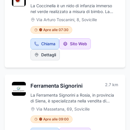
La Coccinella è un nido di infanzia immerso
nel verde realizzato a misura di bimbo. La
scuola privata è stata progettata per offrire ai
Via Arturo Toscanini, 8
,
Sovicille
propri piccoli ospiti un ambiente stimolante,
sicuro ed ovviamente divertente dove
🟠 Apre alle 07:30
giocare, imparare e socializzare. L'asilo nido
organizza feste e dispone di mensa interna e
Chiama
Sito Web
laboratorio didattico.
Dettagli
2.7
km
Ferramenta Signorini
La Ferramenta Signorini a Rosia, in provincia
di Siena, è specializzata nella vendita di
oggettistica per la casa, casalinghi, pesca,
Via Massetana, 69
,
Sovicille
materiale elettrico, vernici, giardinaggio,
materiale per il fai da te e manutenzione. Oltre
🟠 Apre alle 09:00
ad un vasto assortimento di articoli di
ferramenta come tasselleria, bulloneria, chiavi