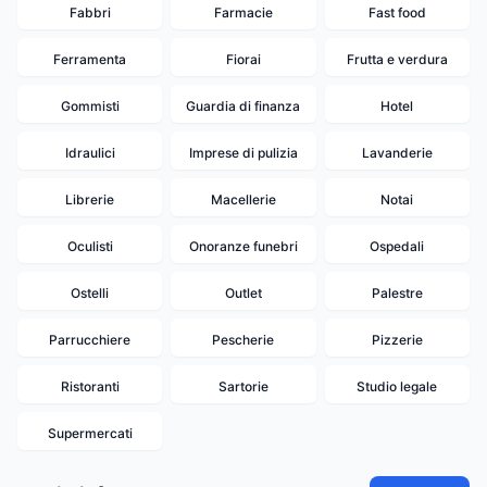
Fabbri
Farmacie
Fast food
Ferramenta
Fiorai
Frutta e verdura
Gommisti
Guardia di finanza
Hotel
Idraulici
Imprese di pulizia
Lavanderie
Librerie
Macellerie
Notai
Oculisti
Onoranze funebri
Ospedali
Ostelli
Outlet
Palestre
Parrucchiere
Pescherie
Pizzerie
Ristoranti
Sartorie
Studio legale
Supermercati
18
19
20
16