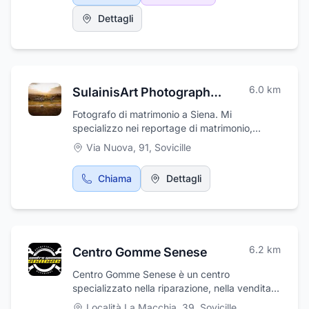
esportazione in paesi esteri con rilascio di
Dettagli
certificazione del prodotto. Per maggiori
informazioni visitate il nostro sito Internet
www.sienapallets.it - Siena Pallets
soc.coop.r.l.. è in Via Liguria 11 a Sovicille, in
Provincia di Siena.
6.0
km
SulainisArt Photography & Videography
Fotografo di matrimonio a Siena. Mi
specializzo nei reportage di matrimonio,
ritratti di coppie e book fotografici di
Via Nuova, 91
,
Sovicille
fidanzamento.
Chiama
Dettagli
6.2
km
Centro Gomme Senese
Centro Gomme Senese è un centro
specializzato nella riparazione, nella vendita e
nel montaggio di pneumatici per moto, auto,
Località La Macchia, 39
,
Sovicille