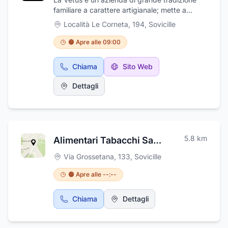
familiare a carattere artigianale; mette a
disposizione la produzione più caratteristica
Località Le Corneta, 194
,
Sovicille
del senese: quella di manufatti in terracotta
per l'arredamento d'interni, trattati con
🟠 Apre alle 09:00
procedimento originale e unico nel suo
genere, studiato e perfezionato da Giuseppe,
Chiama
Sito Web
padre del titolare. A questo tipo di
lavorazione ne è stata affiancata una analoga
Dettagli
per terrecotte da giardino, che conferisce loro
un aspetto più caldo e vissuto, rendendole
facilmente inseribili in ambienti rustici, case
ristrutturate, ville classiche. La Vetus gestisce
ogni vostro ordine con grande prontezza e
5.8
km
Alimentari Tabacchi San Rocco
con tempi brevissimi di consegna, pur
garantendo una produzione artigianale
Via Grossetana, 133
,
Sovicille
estremamente meticolosa ed attenta ai
dettagli. Richiedete qualsiasi tipo di
🟠 Apre alle --:--
informazioni economiche tecniche dei nostri
uffici operativi e commerciali in provincia di
Chiama
Dettagli
Siena nel comune di Sovicille in località Le
Corneta.