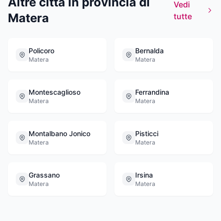
Altre città in provincia di
innovazione con materie prime scelte e
Vedi
diversità.SERVIZIProgettiamo e diamo valore
Matera
tutte
ad ogni tuo spazio con sopralluoghi ed analisi
di misure e rilievi, con progettazione.POST
VENDITASempre disponibili per risolvere
Policoro
Bernalda
qualsiasi problema. Non esitate a chiamare
Matera
Matera
per qualsiasi dubbio.
Montescaglioso
Ferrandina
Matera
Matera
Montalbano Jonico
Pisticci
Matera
Matera
Grassano
Irsina
Matera
Matera