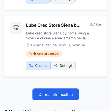
ruote invernali.
6.7
km
Lube Creo Store Siena by Home Living srl
Lube creo store Siena by home living a
Sovicille cucine e arredamento per la
casa.All’interno di un grande show-room, un
Località Pian dei Mori, 3
,
Sovicille
team giovane e dinamico vi attende per
condividere un’esperienza di design del tutto
🟠 Apre alle 09:00
innovativa e professionale.Utilizza solo
materiali ecologici e a bassissima emissione di
Chiama
Dettagli
formaldeide.Ricerca dei dettagli, studio dei
particolari e attenzione per il cliente anche
post vendita: insieme potremo pensare,
progettare e disegnare la cucina perfetta per
i vostri spazi e le vostre esigenze, 100%
Made in Italy.CUCINAProgettiamo la tua
Carica altri risultati
nuova cucina secondo i tuoi gusti, spazi ed
esigenze. Vieni a scoprire tutta la gamma
Lube.DESIGNSi appella alla ricerca ed