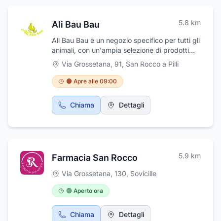
5.8
km
Ali Bau Bau
Ali Bau Bau è un negozio specifico per tutti gli
animali, con un'ampia selezione di prodotti
dedicati, dall'abbigliamento agli accessori,
Via Grossetana, 91
,
San Rocco a Pilli
giochi, cucce e materassini, mangimi e
scatolette, tiragraffi, lettiere, trasportini,
🟠 Apre alle 09:00
antiparassitari e prodotti per la cura del pelo.
Il negozio, in contatto con addestratori ed
Chiama
Dettagli
educatori cinofili, offre anche consulenze per
la gestione dei comportanti del vostro
animale, nel pieno rispetto del loro benessere
e salute. Ali Bau Bau si trova in via Grossetana
91 a San Rocco a Pilli, frazione di Sovicille,
5.9
km
Farmacia San Rocco
provincia di Siena.
Via Grossetana, 130
,
Sovicille
🟢 Aperto ora
Chiama
Dettagli