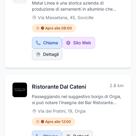
Metal Linea è una storica azienda di
produzione di serramenti in alluminio che
vanta una lunga esperienza nel settore. Ci
Via Massetana, 45
,
Sovicille
occupiamo di produzione di infissi in alluminio
su misura quali finestre, persiane e molto altro
🟠 Apre alle 08:00
ancora. Forniamo servizio di sopralluoghi in
cantiere e consulenza con rilascio di
Chiama
Sito Web
preventivi gratuiti. Contattaci per una visita.
Dettagli
2.8
km
Ristorante Dal Cateni
Passeggiando nel suggestivo borgo di Orgia,
si può notare l'insegna del Bar Ristorante
Cateni, situato in via dei Pratini. Questo locale
Via dei Pratini, 19
,
Orgia
a conduzione familiare vanta una lunga
tradizione tramandata di generazione in
🟠 Apre alle 12:00
generazione, con passione e dedizione che
continuano a scrivere la storia del ristorante