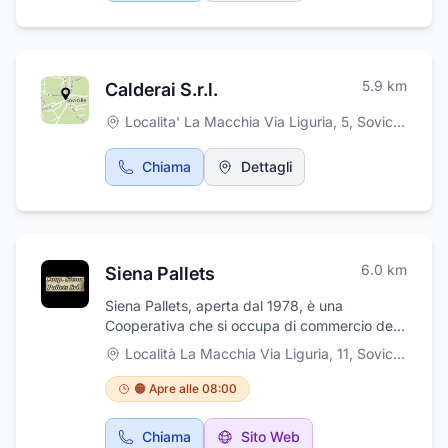
5.9
km
Calderai S.r.l.
Localita' La Macchia Via Liguria, 5
,
Sovicille
Chiama
Dettagli
6.0
km
Siena Pallets
Siena Pallets, aperta dal 1978, è una
Cooperativa che si occupa di commercio del
legname, pallet, legname in tronchi,
Località La Macchia Via Liguria, 11
,
Sovicille
imballaggi. Siena Pallets fornisce semilavorati
in legno e pallets in legno di varie misure, per
🟠 Apre alle 08:00
cementifici, settore manifatturiero e
alimentare. Produciamo pallet con
Chiama
Sito Web
trattamento fisiosanitario ispm15/fao, per