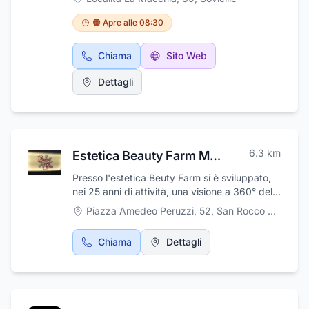
fuoristrada e autocarri leggeri. Presso le sue
sedi di Sovicille e Siena, il gommista offre ai
🟠 Apre alle 08:30
propri clienti un servizio di altissima qualità,
garantendo la collaborazione di personale
Chiama
Sito Web
specializzato ed un'ampia scelta di gomme
estive ed invernali. Propone inoltre pneumatici
Dettagli
maggiorati e ribassati, cerchi in lega, catene
da neve e si prende cura della equilibratura e
dell'assetto delle ruote. La Pneus Center fa
parte del circuito GOMME&SERVICE. Il Centro
Gomme Senese si occupa anche di revisione
6.3
km
Estetica Beauty Farm Monica Pela
motoveicoli e autoveicoli fino a 3,5 t.
Presso l'estetica Beuty Farm si è sviluppato,
nei 25 anni di attività, una visione a 360° del
vasto mondo del benessere ed è per questo
Piazza Amedeo Peruzzi, 52
,
San Rocco a Pilli
che il centro è diventato un punto di
riferimento nel settore della bellezza. I clienti
Chiama
Dettagli
verranno accolti da un'atmosfera in cui sarà
possibile rilassarsi e purificarsi, prendendosi
cura del proprio benessere e della propria
bellezza, ritrovando il perfetto equilibrio fra
corpo e mente. Il personale, altamente