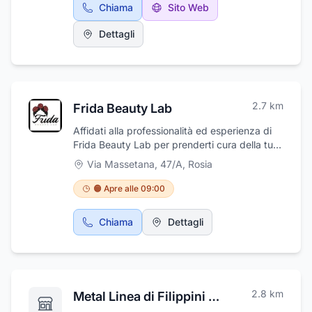
Chiama
Sito Web
di tutti i tipi, utensili elettrici BOSCH, SKILL, e
tanto altro. La Ferramenta Signorini dispone
Dettagli
del servizio di duplicazione chiavi e del
servizio di affilatura coltelli e forbici ad ottimi
prezzi. Visitate il sito internet per scoprire
tutte le offerte. Il punto vendita Si trova in Via
Massetana, 69 a Rosia.
2.7
km
Frida Beauty Lab
Affidati alla professionalità ed esperienza di
Frida Beauty Lab per prenderti cura della tua
persona, rivolgiti con fiducia presso il nostro
Via Massetana, 47/A
,
Rosia
Istituto di bellezza. Frida Beauty Lab è anche
un centro benessere con SPA, specializzato in
🟠 Apre alle 09:00
trattamenti benessere specifici per viso,
corpo, a seconda delle esigenze, diverse per
Chiama
Dettagli
ogni pelle, trattamenti anti-age e rassodanti.
Per i nostri trattamenti utilizziamo prodotti di
qualità dei marchi più apprezzati dal mercato
dell'estetica. Frida Beauty Lab ha sede in via
Massetana, 47/a (località Rosia) a Sovicille
2.8
km
Metal Linea di Filippini & C. SNC
(SI).