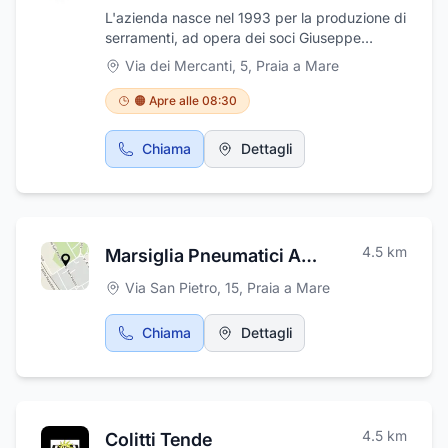
L'azienda nasce nel 1993 per la produzione di
serramenti, ad opera dei soci Giuseppe
Cirimele, Mario Giffuni e Mario Cirimele. Sin
Via dei Mercanti, 5
,
Praia a Mare
dai primi anni di attività si è subito distinta per
la perfezione dei prodotti, per i materiali e le
🟠 Apre alle 08:30
tecniche altamente innovativi, per la serietà,
la precisione nella lavorazione e per la
Chiama
Dettagli
puntualità nella consegna. In questo sito puoi
vedere alcuni dei nostri prodotti: giunto
aperto, taglio termico, alluminio-legno, vetrate
mobili, facciate continue, blindati, antipanico,
porte automatiche.
4.5
km
Marsiglia Pneumatici Autoriparazioni Societa' a Responsabilita' L Imitata Semplif
Via San Pietro, 15
,
Praia a Mare
Chiama
Dettagli
4.5
km
Colitti Tende