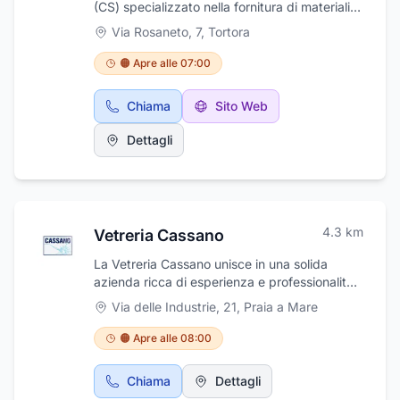
(CS) specializzato nella fornitura di materiali
edili, trovate calce per edilizia, solai
Via Rosaneto, 7
,
Tortora
prefabbricati, malte preconfezionate, arredo
urbano, additivi per calcestruzzo e malte,
🟠 Apre alle 07:00
mattoni lavorati, additivi chimici per edilizia,
leganti; mattoni di klinker, malte cementizie
Chiama
Sito Web
per riparazioni, mattoni di gesso, mattoni
anche in laterizio.
Dettagli
4.3
km
Vetreria Cassano
La Vetreria Cassano unisce in una solida
azienda ricca di esperienza e professionalità,
il patrimonio familiare d'antica tradizione
Via delle Industrie, 21
,
Praia a Mare
artigianale con la professionalità offerta dalla
più avanzata evoluzione tecnologica. È una
🟠 Apre alle 08:00
realtà rinomata per la sua esperienza e
professionalità, che realizza complementi
Chiama
Dettagli
d'arredo e decorazioni. È specializzata nella