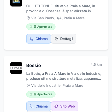
COLITTI TENDE, situato a Praia a Mare, in
provincia di Cosenza, è specializzata in
arredamento per interno ed esterno,
Via San Paolo, 3/A
,
Praia a Mare
tappezzerie per auto, moto e imbarcazioni.
Inoltre, si occupa di produzione e installazione
🟢 Aperto ora
tende da sole, zanzariere, veneziane. Grazie
alla lunga esperienza maturata nel settore
Chiama
Dettagli
della tappezzeria e dei tendaggi, all'impiego
di materiali di prima scelta e ad uno staff
altamente qualificato, COLITTI TENDE
assicura un servizio di altissima qualità. Da
COLITTI TENDE potrete anche trovare una
4.5
km
Bossio
vasta selezione di cornici per quadri,
bomboniere e articoli per liste di nozze.
La Bosio, a Praia A Mare in Via delle Industrie,
produce ottime strutture metallica, capannoni
ed allestimenti industriali di straordinario
Via delle Industrie
,
Praia a Mare
interesse. La ditta Bossio realizza e produce
strutture metalliche portanti, capannoni
🟢 Aperto ora
industriali, box prefabbricati, allestimenti
metallici e soppalchi per negozi, scale
Chiama
Sito Web
d'arredamento per interni e scale per