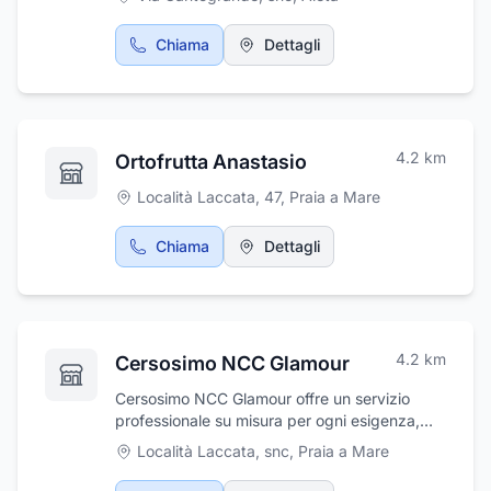
Chiama
Dettagli
4.2
km
Ortofrutta Anastasio
Località Laccata, 47
,
Praia a Mare
Chiama
Dettagli
4.2
km
Cersosimo NCC Glamour
Cersosimo NCC Glamour offre un servizio
professionale su misura per ogni esigenza,
una flotta di auto eleganti e minivan da 7 a 14
Località Laccata, snc
,
Praia a Mare
posti per ogni trasferimento