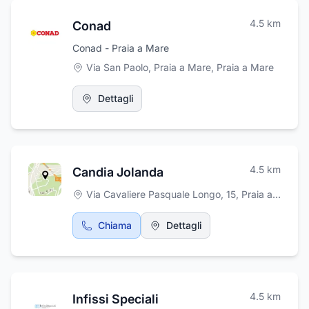
dell'attività è presente un punto per le
4.5
km
Conad
prenotazioni di visite tramite CUP. Tra i servizi
offerti dalla Farmacia Laccata, inoltre, è
Conad - Praia a Mare
possibile effettuare autoanalisi, test per
Via San Paolo, Praia a Mare
,
Praia a Mare
intolleranze alimentari e Holter pressorio,
nonché noleggiare tiralatte, bilance pesa
neonati ed aerosol.
Dettagli
4.5
km
Candia Jolanda
Via Cavaliere Pasquale Longo, 15
,
Praia a Mare
Chiama
Dettagli
4.5
km
Infissi Speciali