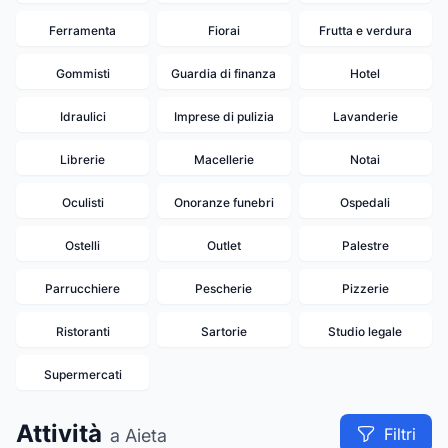
Ferramenta
Fiorai
Frutta e verdura
Gommisti
Guardia di finanza
Hotel
Idraulici
Imprese di pulizia
Lavanderie
Librerie
Macellerie
Notai
Oculisti
Onoranze funebri
Ospedali
Ostelli
Outlet
Palestre
Parrucchiere
Pescherie
Pizzerie
Ristoranti
Sartorie
Studio legale
Supermercati
Attività
Filtri
a Aieta