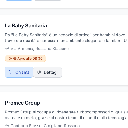
La Baby Sanitaria
Da "La Baby Sanitaria" è un negozio di articoli per bambini dove
troverete qualità e cortesia in un ambiente elegante e familiare. U
vasta scelta di prodotti per l'infanzia delle migliori marche come: 
Via Armenia
,
Rossano Stazione
Humana, Plasmon, Brevi, Picci, Inglesina Mellin e molto altro.
Abbigliamento, calzature, accessori per bambini, alimenti per infa
🟠 Apre alle 08:30
carrozzine, coperte per lettini, corredi personalizzati, cosmesi per
infanzia, culle, giocattoli e giochi educativi, seggioloni e seggiolini
Chiama
Dettagli
auto, sterilizzatori per biberon, passeggini. Personale qualificato
a vostra disposizione.
Promec Group
Promec Group si occupa di rigenerare turbocompressori di qualsia
marca e modello, grazie al nostro team di esperti e alla tecnologia
all’avanguardia che utilizziamo per garantire la massima qualità e
Contrada Frasso
,
Corigliano-Rossano