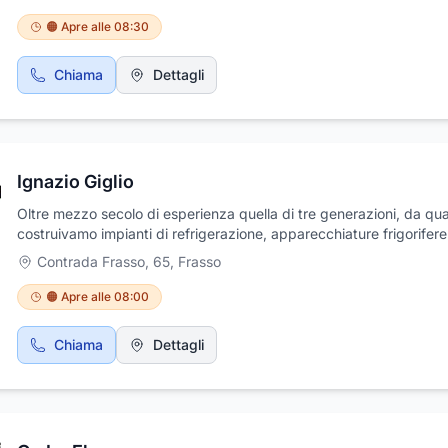
del prodotto.Il nostro interesse per la sostenibilità ha portato alla
creazione di un’azienda che ha una forte attenzione al rispetto
🟠 Apre alle 08:30
dell’ambiente, della qualità e della soddisfazione del cliente. Pro
Group si occupa di rigenerare turbocompressori di qualsiasi marc
Chiama
Dettagli
modello, grazie al nostro team di esperti e alla tecnologia all’avan
che utilizziamo per garantire la massima qualità e durata del prodo
nostro interesse per la sostenibilità ha portato alla creazione di
un’azienda che ha una forte attenzione al rispetto dell’ambiente, d
qualità e della soddisfazione del cliente.
Ignazio Giglio
Oltre mezzo secolo di esperienza quella di tre generazioni, da q
costruivamo impianti di refrigerazione, apparecchiature frigorifere
arredi commerciali di ogni sorta, con cura e sapienza artigianale. 
Contrada Frasso, 65
,
Frasso
questo bagaglio tecnico, quasi culturale, che oggi IGNAZIO GIGL
S.n.C. propone la sua ampia gamma di soluzioni tecniche ed estet
🟠 Apre alle 08:00
per l’arredamento e l’attrezzatura FOOD e NO FOOD, per tutte le
esigenze della refrigerazione commerciale e dei processi di
Chiama
Dettagli
trasformazione alimentari e non. IGNAZIO GIGLIO S.n.C. una scelt
qualità globale. Di fatto la qualità di un opera discende essenzial
da due elementi: l’esperienza e la conoscenza di chi la produce e 
volontà di realizzarla secondo criteri di bontà, bellezza, efficienza
soprattutto di durata nel tempo, sono tali i principi con cui lavoria