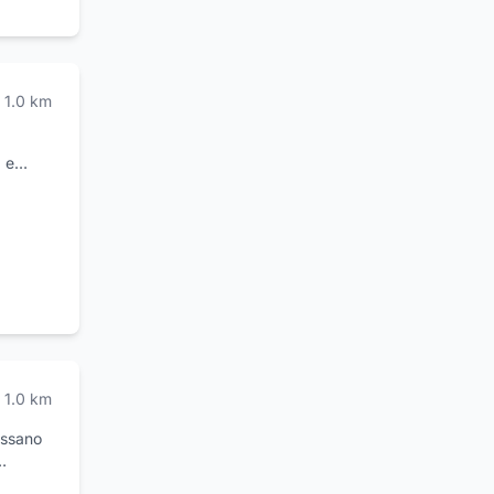
a e
1.0
km
 e
1.0
km
ossano
nti dei