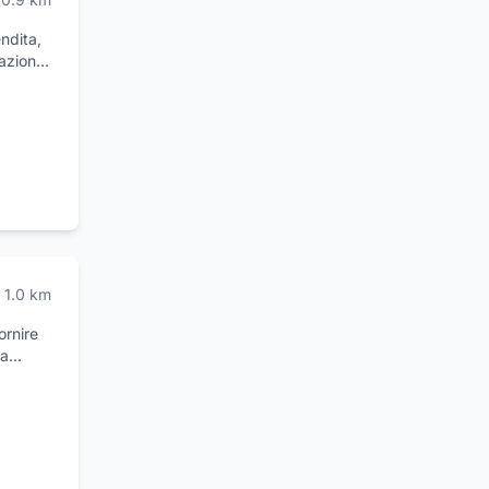
ndita,
azioni,
per
a nel
utilizzo
la
i
1.0
km
ornire
ia
petto
e
ttie del
gnosi e