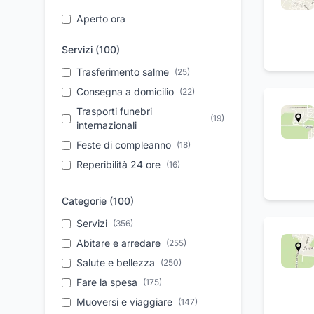
Aperto ora
Servizi (
100
)
Trasferimento salme
(
25
)
Consegna a domicilio
(
22
)
Trasporti funebri
(
19
)
internazionali
Feste di compleanno
(
18
)
Reperibilità 24 ore
(
16
)
Servizio 24 ore
(
15
)
Categorie (
100
)
Elettrauto
(
15
)
Acconciature da sposa
Servizi
(
356
)
(
14
)
Pizzeria con forno a legna
Abitare e arredare
(
255
)
(
14
)
Pronto intervento
Salute e bellezza
(
(
250
14
)
)
Assistenza post vendita
Fare la spesa
(
175
)
(
13
)
Fitoterapia
Muoversi e viaggiare
(
13
)
(
147
)