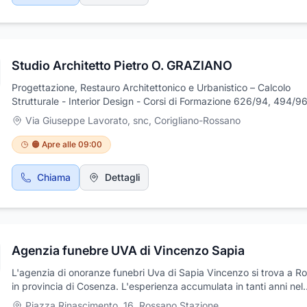
cura della malattia diabetica. Tra i servizi: angiologia, esame urine
parziale, glicemia venosa e/o capillare, test neuropatia autonomic
somatica, microalbuminuria, emoglobina glicosilata.
Studio Architetto Pietro O. GRAZIANO
Progettazione, Restauro Architettonico e Urbanistico – Calcolo
Strutturale - Interior Design - Corsi di Formazione 626/94, 494/96
81/2008 ecc.
Via Giuseppe Lavorato, snc
,
Corigliano-Rossano
🟠 Apre alle 09:00
Chiama
Dettagli
Agenzia funebre UVA di Vincenzo Sapia
L'agenzia di onoranze funebri Uva di Sapia Vincenzo si trova a R
in provincia di Cosenza. L'esperienza accumulata in tanti anni nel
settore, la massima discrezione e la grande delicatezza nei confro
Piazza Rinascimento, 16
,
Rossano Stazione