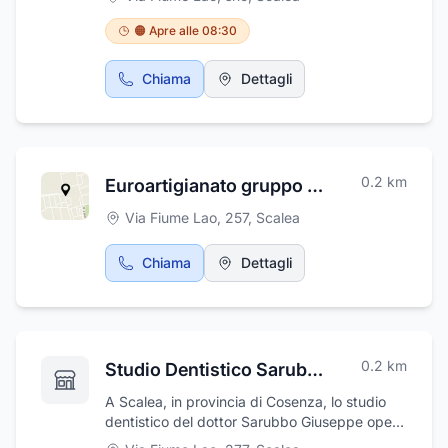
🟠 Apre alle 08:30
Chiama
Dettagli
0.2
km
Euroartigianato gruppo melissari
Via Fiume Lao, 257
,
Scalea
Chiama
Dettagli
0.2
km
Studio Dentistico Sarubbo Giuseppe
A Scalea, in provincia di Cosenza, lo studio
dentistico del dottor Sarubbo Giuseppe opera
con esperienza e professionalità, garantendo