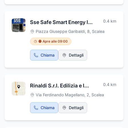
utilizzando le moderne tecnologie nel campo
delle attrezzature, unite ad un corretto ed
appropriato impiego dei materiali che
consentono la realizzazione di soluzioni
0.4
km
Sse Safe Smart Energy Infissi e Blindati
qualitativamente valide, di grande durata nel
tempo e con rifiniture di pregio. La dotazione
Piazza Giuseppe Garibaldi, 8
,
Scalea
delle attrezzature e il personale esperto e
preparato consentono di affrontare gli
🟠 Apre alle 09:00
incarichi più onerosi, in tempi relativamente
brevi e con risultati sempre ottimi. Presso i
Chiama
Dettagli
cantieri, tutte le attrezzature e i ponteggi
sono dotati di protezione con sistema
d'allarme antintrusione, e copertura
assicurativa sui lavori.
0.4
km
Rinaldi S.r.l. Edilizia e Impianti
Via Ferdinando Magellano, 2
,
Scalea
Chiama
Dettagli