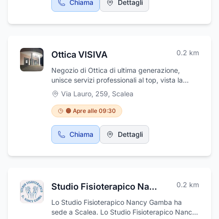
Chiama
Dettagli
0.2
km
Ottica VISIVA
Negozio di Ottica di ultima generazione,
unisce servizi professionali al top, vista la
presenza di ottici e oculisti ad un eccellente
Via Lauro, 259
,
Scalea
rapporto qualità/prezzo
🟠 Apre alle 09:30
Chiama
Dettagli
0.2
km
Studio Fisioterapico Nancy Gamba
Lo Studio Fisioterapico Nancy Gamba ha
sede a Scalea. Lo Studio Fisioterapico Nancy