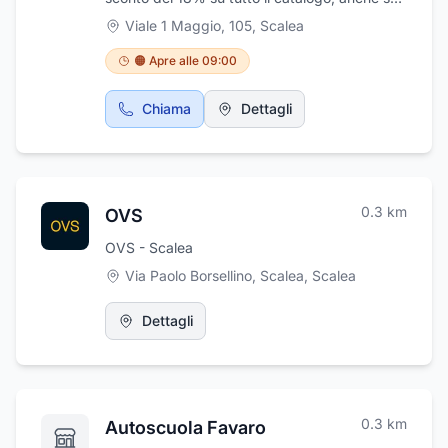
prodotti già in offerta! Clicca qui:
Viale 1 Maggio, 105
,
Scalea
https://diventasmilestanhome.it/728863
🟠 Apre alle 09:00
Chiama
Dettagli
0.3
km
OVS
OVS - Scalea
Via Paolo Borsellino, Scalea
,
Scalea
Dettagli
0.3
km
Autoscuola Favaro