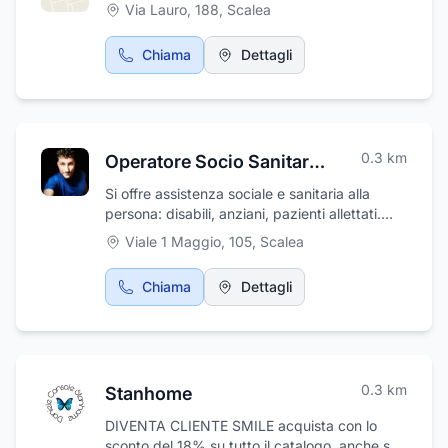
Via Lauro, 188
,
Scalea
Chiama
Dettagli
0.3
km
Operatore Socio Sanitario Daniele Console
Si offre assistenza sociale e sanitaria alla
persona: disabili, anziani, pazienti allettati.
Servizio diurno e servizio notturno.
Viale 1 Maggio, 105
,
Scalea
Chiama
Dettagli
0.3
km
Stanhome
DIVENTA CLIENTE SMILE acquista con lo
sconto del 18% su tutto il catalogo, anche sui