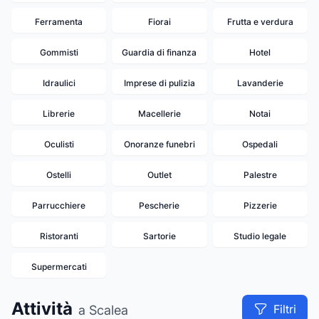
Ferramenta
Fiorai
Frutta e verdura
Gommisti
Guardia di finanza
Hotel
Idraulici
Imprese di pulizia
Lavanderie
Librerie
Macellerie
Notai
Oculisti
Onoranze funebri
Ospedali
Ostelli
Outlet
Palestre
Parrucchiere
Pescherie
Pizzerie
Ristoranti
Sartorie
Studio legale
Supermercati
Attività
Filtri
a Scalea