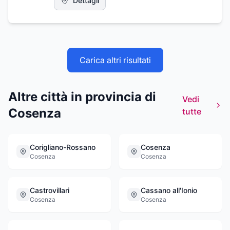
Dettagli
all'istallazione di impianti TV-SAT analogici,
singoli e centralizzati. La ditta di Caruso
Valerio progetta e realizza impianti nel campo
della ricezione televisiva terrestre e satellitare
di diverse tipologie.
Carica altri risultati
Altre città in provincia di
Vedi
Cosenza
tutte
Corigliano-Rossano
Cosenza
Cosenza
Cosenza
Castrovillari
Cassano all'Ionio
Cosenza
Cosenza