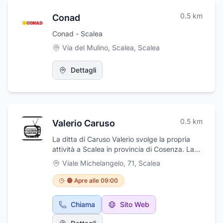
0.5
km
Conad
Conad - Scalea
Via del Mulino, Scalea
,
Scalea
Dettagli
0.5
km
Valerio Caruso
La ditta di Caruso Valerio svolge la propria
attività a Scalea in provincia di Cosenza. La
ditta di Caruso Valerio opera nel settore da
Viale Michelangelo, 71
,
Scalea
diversi anni con professione e competenze
maturate negli anni nel settore degli impianti
🟠 Apre alle 09:00
TV e antenne e degli impianti di
climatizzazione. La ditta di Caruso Valerio
Chiama
Sito Web
dedica la sua professionalità all'assistenza e
manutenzione di elettrodomestici ed