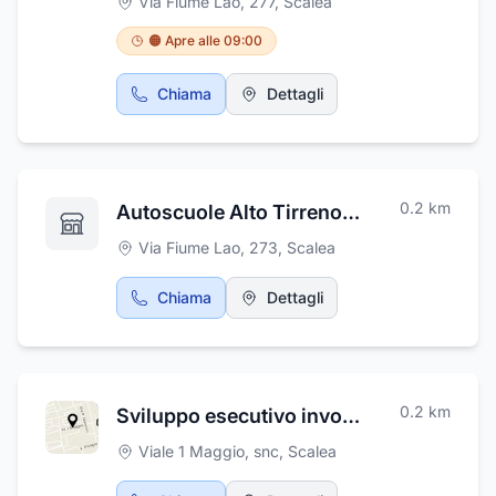
Via Fiume Lao, 277
,
Scalea
prestazioni sempre di altissimo livello. Si
occupa, in particolare di tutto ciò che
🟠 Apre alle 09:00
riguarda l'igiene orale e la prevenzione di
patologie e anomalie della bocca, di
Chiama
Dettagli
ortodonzia, implantologia e protesi. Grazie al
costante aggiornamento e all'utilizzo di
macchinari e attrezzature all'avanguardia, lo
studio dentistico del dottor Sarubbo Giuseppe
è in grado di soddisfare qualsiasi esigenza e
0.2
km
Autoscuole Alto Tirreno S.r.l.
necessità.
Via Fiume Lao, 273
,
Scalea
Chiama
Dettagli
0.2
km
Sviluppo esecutivo involucri
Viale 1 Maggio, snc
,
Scalea