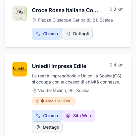
desideri. Con una profonda conoscenza
0.3
km
Croce Rossa Italiana Comitato Locale Alto Tirreno Cosentino
locale e una passione autentica per la costa
tirrenica, miriamo a rendere ogni transazione
Piazza Giuseppe Garibaldi, 21
,
Scalea
non solo proficua, ma anche un’esperienza
gratificante e senza stress. In [Nome
Chiama
Dettagli
Agenzia], non si tratta solo di case; si tratta di
costruire relazioni di fiducia, di aiutarti a
trovare il tuo angolo di paradiso in questa
terra ricca di bellezza e opportunità. Ufficio
con ampio parcheggio comodo
0.4
km
Uniedil Impresa Edile
La realtà imprenditoriale Uniedil a Scalea(CS)
si occupa con successo di attività connesse
con l'edilizia ed in particolare effettua:
Via del Mulino, 96
,
Scalea
restauro di immobili, nuove costruzioni, lavori
di decorazione per appartamenti e interi
🟠 Apre alle 07:00
stabili. Presso gli uffici sono costantemente a
disposizione valenti tecnici che potranno
Chiama
Sito Web
studiare, elaborare e valutare con i clienti gli
interventi necessari. La ditta lavora con
Dettagli
grande professionalità, competenza e serietà,