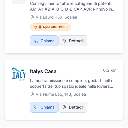
Conseguimento tutte le categorie di patenti
AM-A1-A2-A-B-C-D-E-CAP-ADR Rinnovo in
sede di Patente-Patente Nautica-Porto D'armi
Via Lauro, 159
,
Scalea
Conversioni Estere-Altri Servizi
🟠 Apre alle 09:30
Chiama
Dettagli
0.3
km
Italys Casa
La nostra missione è semplice: guidarti nella
scoperta del tuo spazio ideale nella Riviera
dei Cedri, nella splendida provincia di
Via Fiume Lao, 143
,
Scalea
Cosenza, offrendo un servizio immobiliare
trasparente, professionale e profondamente
Chiama
Dettagli
radicato nella soddisfazione del cliente. Ci
impegniamo a offrire un servizio immobiliare
trasparente, personalizzato e di alta qualità,
ascoltando attentamente le tue esigenze e