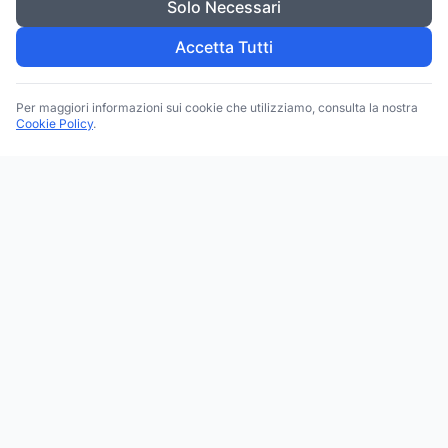
Solo Necessari
Accetta Tutti
Per maggiori informazioni sui cookie che utilizziamo, consulta la nostra
Cookie Policy
.
Trova le migliori attività commerciali, negozi e servizi in tutta
Italia. Ricerca per categoria, brand, regione, provincia e città.