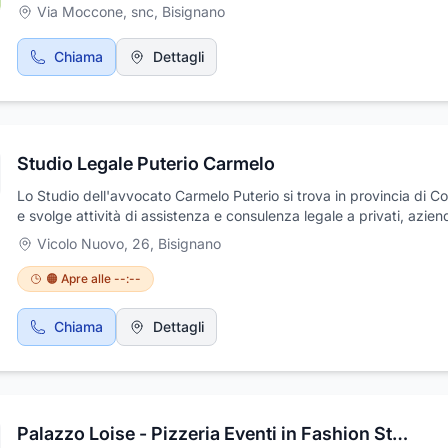
Via Moccone, snc
,
Bisignano
Chiama
Dettagli
Studio Legale Puterio Carmelo
Lo Studio dell'avvocato Carmelo Puterio si trova in provincia di C
e svolge attività di assistenza e consulenza legale a privati, azie
enti pubblici. Ha sviluppato inoltre, una notevole esperienza nell'
Vicolo Nuovo, 26
,
Bisignano
del diritto civile, amministrativo e tributario e offre servizi di medi
Tale esperienza oggi consente di offrire un servizio altamente
🟠 Apre alle --:--
professionale, garantendo una puntuale assistenza legale e una r
a tutte le esigenze dei clienti. Il legale Carmelo Puterio e l’intero
Chiama
Dettagli
personale, cortese e qualificato, saranno a vostra completa dispo
per ogni tipo di informazione presso la sede in vicolo Nuovo 26 a
Bisignano.
Palazzo Loise - Pizzeria Eventi in Fashion Style