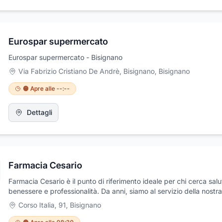
contempo moderna: vieni a scoprirla! Selezionati nella classifica 
Pizza Italia" e 18° migliore pizzeria in Calabria!
Eurospar supermercato
Eurospar supermercato - Bisignano
Via Fabrizio Cristiano De Andrè, Bisignano
,
Bisignano
🟠 Apre alle --:--
Dettagli
Farmacia Cesario
Farmacia Cesario è il punto di riferimento ideale per chi cerca salu
benessere e professionalità. Da anni, siamo al servizio della nostra
clientela offrendo un’ampia gamma di servizi, tra cui consulenze
Corso Italia, 91
,
Bisignano
farmaceutiche personalizzate, misurazione della pressione, autoan
test per intolleranze alimentari. Un nostro fiore all’occhiello è anch