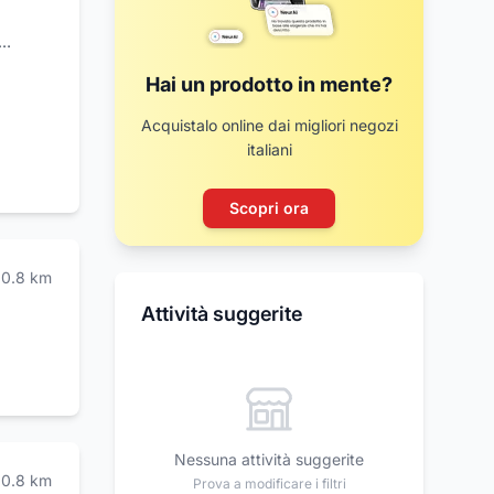
ra di
Hai un prodotto in mente?
ne
Palazzo
Acquistalo online dai migliori negozi
adizioni
italiani
miliari
stre
Scopri ora
ia,
 Loise!
0.8
km
Attività suggerite
Nessuna attività suggerite
0.8
km
Prova a modificare i filtri