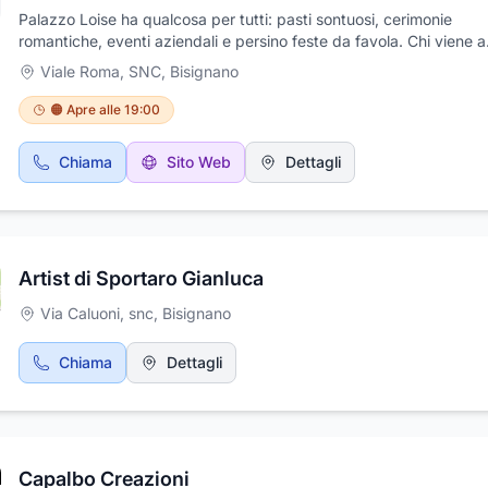
Palazzo Loise ha qualcosa per tutti: pasti sontuosi, cerimonie
romantiche, eventi aziendali e persino feste da favola. Chi viene a
gustare la sua cucina tradizionale italiana arricchita da un'atmosfe
Viale Roma, SNC
,
Bisignano
eleganza unica non dimenticherà mai questa esperienza. Dalle ce
squisite alle splendide ambientazioni all'aperto, i vostri ricordi al 
🟠 Apre alle 19:00
saranno eterni. Qui potrete davvero apprezzare la bellezza e le tr
secolari della cultura italiana, gustando cibi deliziosi con amici e fa
Chiama
Sito Web
Dettagli
o celebrando occasioni speciali in grande stile. Quindi, se volete
immergervi in un luogo divinamente incantevole e stuzzicare le vo
papille gustative con alcune delle migliori pizze fatte a mano in Ital
sperimentando al contempo tutto ciò che la natura ha da offrire,
assicuratevi di non perdere un'esperienza pluripremiata a Palazzo
Artist di Sportaro Gianluca
Via Caluoni, snc
,
Bisignano
Chiama
Dettagli
Capalbo Creazioni