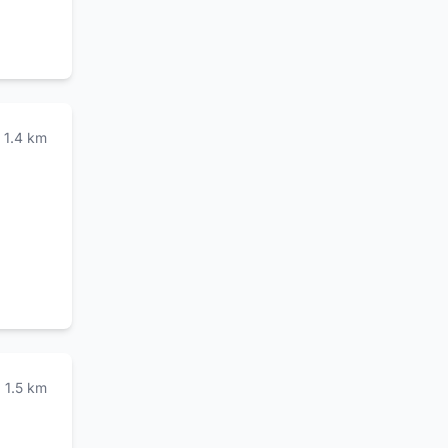
1.4
km
1.5
km