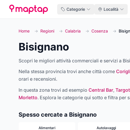
Categorie
Località
Home
→
Regioni
→
Calabria
→
Cosenza
→
Bisig
Bisignano
Scopri le migliori attività commerciali e servizi a Bis
Nella stessa provincia trovi anche città come
Corig
orari e recensioni.
In questa zona trovi ad esempio
Central Bar
,
Targot
Morletto
. Esplora le categorie qui sotto e filtra per s
Spesso cercate a Bisignano
Alimentari
Autolavaggi