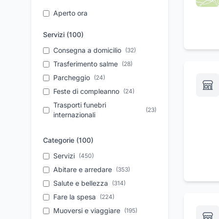
Aperto ora
Servizi (
100
)
Consegna a domicilio
(
32
)
Trasferimento salme
(
28
)
Parcheggio
(
24
)
Feste di compleanno
(
24
)
Trasporti funebri
(
23
)
internazionali
Personale qualificato
(
23
)
Categorie (
100
)
Reperibilità 24 ore
(
22
)
Servizio 24 ore
Servizi
(
450
)
(
20
)
Pizzeria con forno a legna
Abitare e arredare
(
353
)
(
20
)
Affissioni
Salute e bellezza
(
20
)
(
314
)
Aperitivi
Fare la spesa
(
19
)
(
224
)
Dermocosmesi
Muoversi e viaggiare
(
18
)
(
195
)