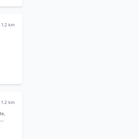
"50 Top
1.2
km
1.2
km
te,
alisi e
e la