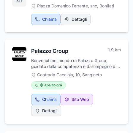
Piazza Domenico Ferrante, snc
,
Bonifati
Chiama
Dettagli
1.9
km
Palazzo Group
Benvenuti nel mondo di Palazzo Group,
guidato dalla competenza e dall'impegno di
Palazzo Evaristo Antonio. La nostra azienda si
Contrada Cacciola, 10
,
Sangineto
distingue per offrire una gamma completa di
servizi dedicati al trasloco e allo svuotamento,
🟢 Aperto ora
garantendo soluzioni su misura per le
esigenze specifiche dei nostri clienti. Trasloco
Chiama
Sito Web
Efficiente e Senza Stress, Trasporto Sicuro di
Motorini e Moto, Svuotamento di Cantine,
Dettagli
Locali Commerciali, Case e Depositi