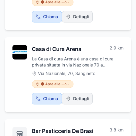
🟠 Apre alle --:--
Chiama
Dettagli
2.9
km
Casa di Cura Arena
La Casa di cura Arena è una casa di cura
privata situata in via Nazionale 70 a
Sangineto in provincia di Cosenza. Si tratta di
Via Nazionale, 70
,
Sangineto
una struttura ad indirizzo riabilitativo dotata di
30 posti letto di ricovero. La clinica è
🟠 Apre alle --:--
convenzionata con il Sistema Sanitario
Nazionale ed è classificata come Unità
Chiama
Dettagli
Operativa ad indirizzo monospecialistico,
raggruppamento di riabilitazione intensiva. La
clinica è aperta 24h su 24, gli orari della
segreteria sono i seguenti: dal Lunedì al
Sabato dalle 08:00 alle 13:00.
3.8
km
Bar Pasticceria De Brasi