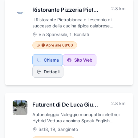
2.8
km
Ristorante Pizzeria Pietrabianca
Il Ristorante Pietrabianca è l'esempio di
successo della cucina tipica calabrese
abbinata ad un management di conduzione
Via Sparvasile, 1
,
Bonifati
familiare. Vecchia tabaccheria e osteria per i
camionisti transitanti sulla s.s. 18, è diventato
🟠 Apre alle 08:00
un punto di riferimento per gli amanti della
buona cucina, aperto tutto l'anno. Il menù, a
Chiama
Sito Web
base principalmente di pesce, riesce a
mantenere un rapporto privilegiato fra prezzo
Dettagli
e qualità. Il pesce è sempre pescato del
giorno. Il conto dipende sempre dalle vostre
scelte. Una delle tipicità è il caffè: sembrerà
strano ma gli abitanti della costa tirrenica
Cosentina percorrono anche diversi chilometri
2.8
km
Futurent di De Luca Giuseppe Michele
per andare a bere il caffè a Bonifati presso il
bar tabacchi del Ristorante Pietrabianca.
Autonoleggio Noleggio monopattini elettrici
Vengono proposti anche ottimi dolci e gelati,
Hybrid Vettura anonima Speak English
è tutto una produzione fatta in casa.
Guidatore addizionale gratuito #rent
Ss18, 19
,
Sangineto
#autonoleggio #hybrid #monopattinielettric