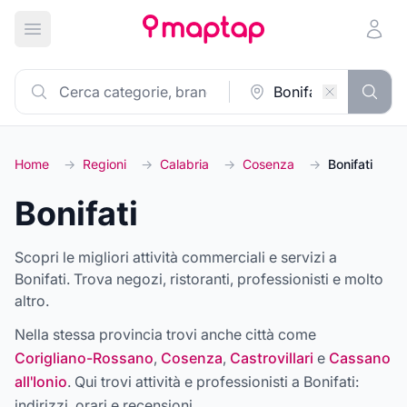
Apri menu principale
Home
→
Regioni
→
Calabria
→
Cosenza
→
Bonifati
Bonifati
Scopri le migliori attività commerciali e servizi a
Bonifati. Trova negozi, ristoranti, professionisti e molto
altro.
Nella stessa provincia trovi anche città come
Corigliano-Rossano
,
Cosenza
,
Castrovillari
e
Cassano
all'Ionio
. Qui trovi attività e professionisti a
Bonifati
:
indirizzi, orari e recensioni.