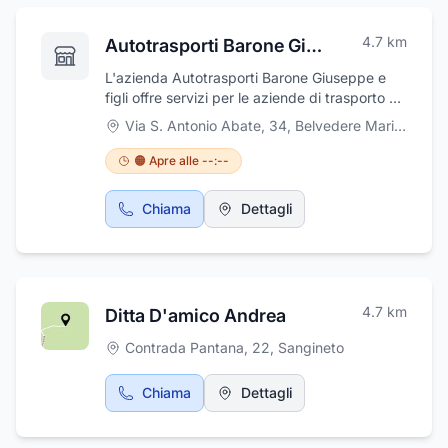
semestralmente; fisioterapia e visite
specialistiche a richiesta.
4.7
km
Autotrasporti Barone Giuseppe e Figli S.n.c.
L'azienda Autotrasporti Barone Giuseppe e
figli offre servizi per le aziende di trasporto e
spedizione di rifiuti speciali non pericolosi di
Via S. Antonio Abate, 34
,
Belvedere Marittimo
categoria 1 e 4, rifiuti urbani e materiali inerti.
Grazie a un parco mezzi moderno e
🟠 Apre alle --:--
all'esperienza maturata nel settore,
garantisce un servizio rapido e competitivo.
Chiama
Dettagli
Autotrasporti Barone ha sede in via S. Antonio
Abate 34 a Belvedere Marittimo, provincia di
Cosenza.
4.7
km
Ditta D'amico Andrea
Contrada Pantana, 22
,
Sangineto
Chiama
Dettagli