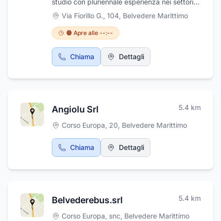
studio con pluriennale esperienza nei settori
progettazione e direzione dei lavori di
Via Fiorillo G., 104
,
Belvedere Marittimo
Ingegneria Civile Ambientale, Progettazione -
Consulenza Tecnica, Disaster Manager. Siamo
🟠 Apre alle --:--
a disposizione per richiedere specifiche
consulenze tecniche: valutazioni di fattibilità,
Chiama
Dettagli
perizie, progetti, rispetto delle norme per la
sicurezza. Siamo aperti tutti i giorni tranne la
domenica.
5.4
km
Angiolu Srl
Corso Europa, 20
,
Belvedere Marittimo
Chiama
Dettagli
5.4
km
Belvederebus.srl
Corso Europa, snc
,
Belvedere Marittimo