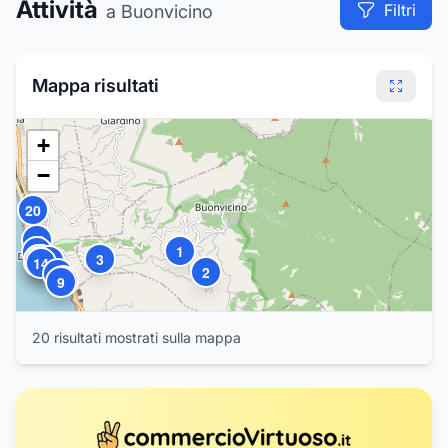
Attività
Filtri
a Buonvicino
4
6
Mappa risultati
+
−
20
13
1
18
3
16
17
15
12
10
19
14
2
8
7
9
20
risultat
i
mostrat
i
sulla mappa
5
11