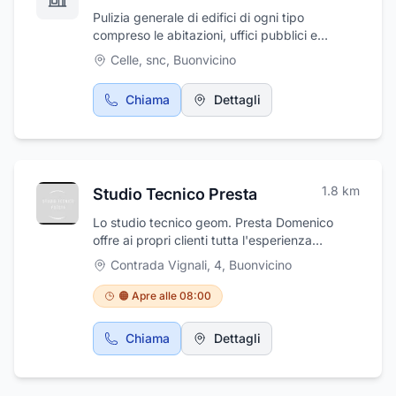
Pulizia generale di edifici di ogni tipo
compreso le abitazioni, uffici pubblici e
privati, condomini e negozi.
Celle, snc
,
Buonvicino
Chiama
Dettagli
1.8
km
Studio Tecnico Presta
Lo studio tecnico geom. Presta Domenico
offre ai propri clienti tutta l'esperienza
maturata in tanti anni di attività. Il geometra
Contrada Vignali, 4
,
Buonvicino
offre assistenza per questioni riguardanti le
successioni ed assistenza sui cantieri e si
🟠 Apre alle 08:00
occupa inoltre dell'espletamento delle
pratiche catastali, esegue puntuali perizie.
Chiama
Dettagli