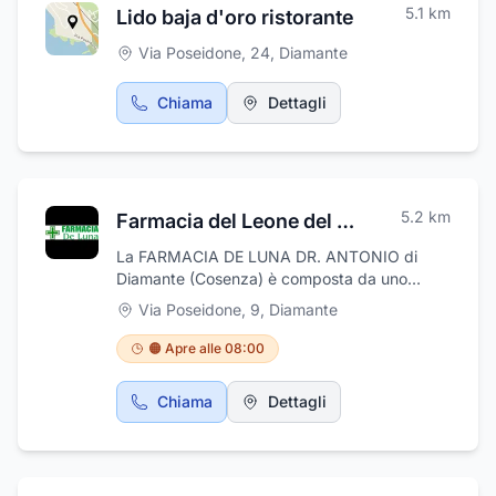
5.1
km
Lido baja d'oro ristorante
meta ideale per ogni momento conviviale,
banchetto, cerimonia, fesa privata, cene per
Via Poseidone, 24
,
Diamante
comitive e convention aziendale, matrimoni.
Chiama
Dettagli
5.2
km
Farmacia del Leone del Dr. De Luna Antonio
La FARMACIA DE LUNA DR. ANTONIO di
Diamante (Cosenza) è composta da uno
spazio accogliente e ben organizzato. Il
Via Poseidone, 9
,
Diamante
personale altamente qualificato di cui si
avvale è a disposizione con utili consulenze
🟠 Apre alle 08:00
sulla risoluzione delle piccole problematiche
medico-sanitarie e sul corretto utilizzo dei
Chiama
Dettagli
prodotti e degli articoli proposti. Siamo a
Diamante in via Poseidone 9 . Professionalità
e cortesia al servizio della nostra clientela.