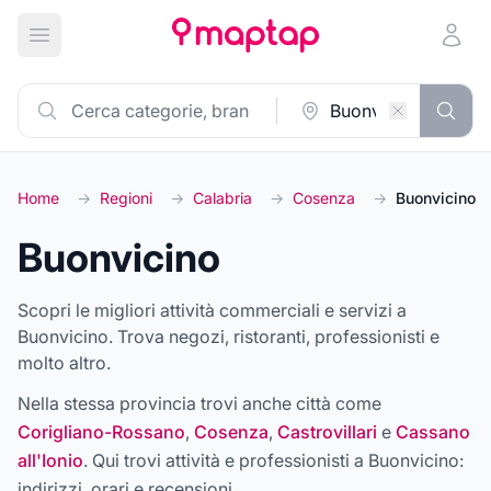
Apri menu principale
Home
→
Regioni
→
Calabria
→
Cosenza
→
Buonvicino
Buonvicino
Scopri le migliori attività commerciali e servizi a
Buonvicino. Trova negozi, ristoranti, professionisti e
molto altro.
Nella stessa provincia trovi anche città come
Corigliano-Rossano
,
Cosenza
,
Castrovillari
e
Cassano
all'Ionio
. Qui trovi attività e professionisti a
Buonvicino
:
indirizzi, orari e recensioni.