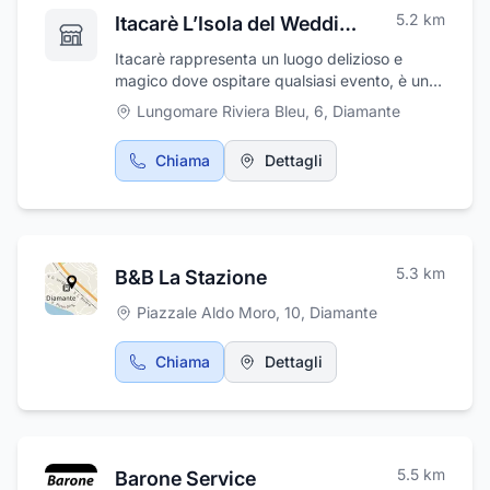
5.2
km
Itacarè L’Isola del Wedding
Itacarè rappresenta un luogo delizioso e
magico dove ospitare qualsiasi evento, è un
paradiso per celebrare qualsiasi occasione.
Lungomare Riviera Bleu, 6
,
Diamante
C'è qualcosa di speciale sulla terrazza
dell'Itacarè: unisce storia e tradizione con
Chiama
Dettagli
modernità. Nelle ricche decorazioni e
retroilluminazione si possono trovare i sapori
unici di Cosenza. Se state cercando di
ospitare un matrimonio, una cena di lavoro, un
banchetto o altro in tutta sicurezza,
5.3
km
B&B La Stazione
rivolgetevi con fiducia al team di esperti
Itacarè; renderete la vostra celebrazione
Piazzale Aldo Moro, 10
,
Diamante
piacevole ed indimenticabile. L'Itacarè
rappresenta ancora una volta la destinazione
Chiama
Dettagli
numero uno per tutti coloro che desiderano
trascorrere momenti memorabili in un
ambiente meraviglioso ed elegante.
5.5
km
Barone Service