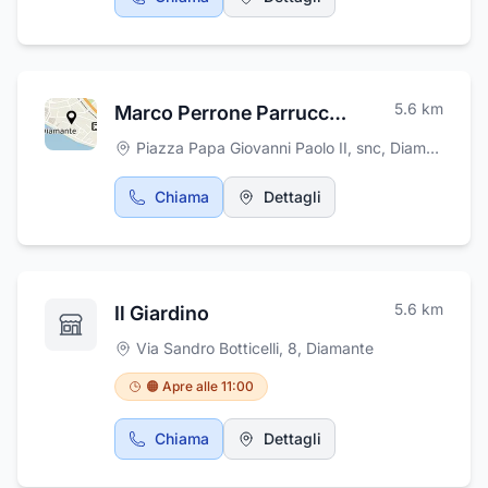
5.6
km
Marco Perrone Parrucchiere
Piazza Papa Giovanni Paolo II, snc
,
Diamante
Chiama
Dettagli
5.6
km
Il Giardino
Via Sandro Botticelli, 8
,
Diamante
🟠 Apre alle 11:00
Chiama
Dettagli