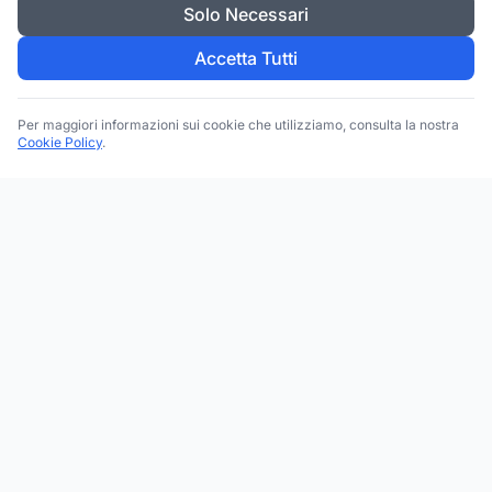
Solo Necessari
Accetta Tutti
Per maggiori informazioni sui cookie che utilizziamo, consulta la nostra
Cookie Policy
.
Trova le migliori attività commerciali, negozi e servizi in tutta
Italia. Ricerca per categoria, brand, regione, provincia e città.