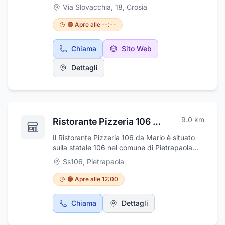
ubicato a Mirto Crosia , in via Slovacchia 18
Via Slovacchia, 18
,
Crosia
(di fronte chiesa di San Francesco). Kinesis &
e' uno studio di riabilitazione e nutrizione che
🟠 Apre alle --:--
si prende cura del tuo benessere, e propone i
seguenti servizi,per quando concerne la
Chiama
Sito Web
fisioterapia : terapia manuale, riabilitazione
post operatoria, onde d'urto, tecarterapia,
Dettagli
elettroterapia, magnetoterapia, laserterapia
yag (ad alta potenza), ultrasuoni, massaggi,
palestra riabilitativa ed inoltre terapia
domiciliare. Lo studio di alimentazione e
nutrizione della dott.ssa Jessica Greco si
9.0
km
Ristorante Pizzeria 106 da Mario
occupa di problematiche inerenti alle
scorrette abitudini alimentari, disturbi
Il Ristorante Pizzeria 106 da Mario è situato
dell'alimentazione in generale, nonché di
sulla statale 106 nel comune di Pietrapaola
disturbi del comportamento alimentare. Si
Marina ,in provincia di Cosenza ed è lieto di
Ss106
,
Pietrapaola
eseguono piani alimentari personalizzati. Si
accogliervi nei suoi locali finemente arredati,
occupa inoltre di terapie dietetiche nell'
con abbondanti e sfiziosi primi di mare e di
🟠 Apre alle 12:00
obesità, sovrappeso ed eccessiva magrezza
terra, secondi piatti di carne e di pesce e
nelle patologie metaboliche,
fumanti pizze cotte rigorosamente nel forno a
Chiama
Dettagli
nell'alimentazione degli sportivi, in
legnaIl menù comprende una selezione di
gravidanza, nell'età evolutiva.
antipasti, primi e secondi che vi faranno