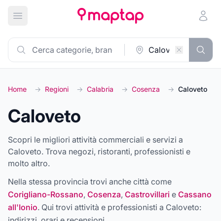
Apri menu principale
Home
→
Regioni
→
Calabria
→
Cosenza
→
Caloveto
Caloveto
Scopri le migliori attività commerciali e servizi a
Caloveto. Trova negozi, ristoranti, professionisti e
molto altro.
Nella stessa provincia trovi anche città come
Corigliano-Rossano
,
Cosenza
,
Castrovillari
e
Cassano
all'Ionio
. Qui trovi attività e professionisti a
Caloveto
:
indirizzi, orari e recensioni.