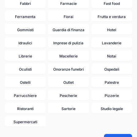
Fabbri
Farmacie
Fast food
Ferramenta
Fiorai
Frutta e verdura
Gommisti
Guardia di finanza
Hotel
Idraulici
Imprese di pulizia
Lavanderie
Librerie
Macellerie
Notai
Oculisti
Onoranze funebri
Ospedali
Ostelli
Outlet
Palestre
20
18
17
19
15
16
13
Parrucchiere
Pescherie
Pizzerie
11
Ristoranti
Sartorie
Studio legale
9
7
Supermercati
2