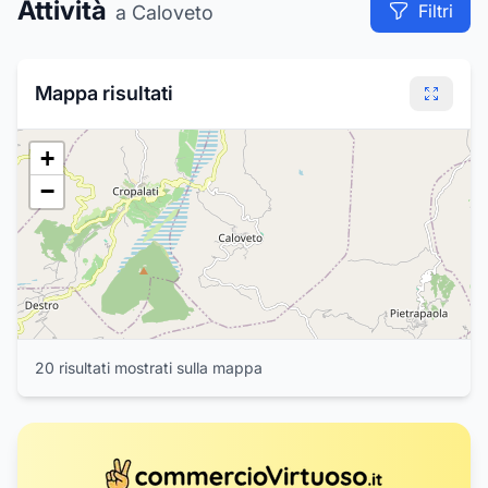
Attività
1
Filtri
a Caloveto
Mappa risultati
+
−
20
risultat
i
mostrat
i
sulla mappa
3
6
5