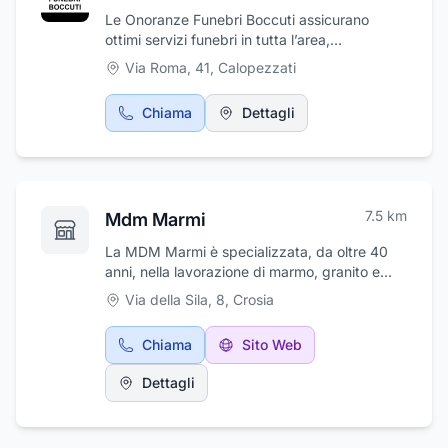
Le Onoranze Funebri Boccuti assicurano
ottimi servizi funebri in tutta l’area,
organizzato e riservato svolgimento delle
Via Roma, 41
,
Calopezzati
esequie, allestimento della camera ardente e
dell’addobbo floreale, l’organizzazione del rito
Chiama
Dettagli
di commiato e il trasferimento alla sede
cimiteriale prescelta, sia in Italia sia all’estero.
L' agenzia, inoltre, provvede al disbrigo di
tutte le pratiche amministrative e cimiteriali
burocratiche.
7.5
km
Mdm Marmi
La MDM Marmi è specializzata, da oltre 40
anni, nella lavorazione di marmo, granito e
pietra naturale. Progetta e crea in modo
Via della Sila, 8
,
Crosia
artigianale sia arredamenti per interni che
manufatti per esterni quali banchine,
Chiama
Sito Web
rivestimenti per bagni e cucine, pavimenti,
scale, camini di marmo, granito e pietra
Dettagli
naturale sia anticati che lucidi, ed ancora arte
sacra. Ampia scelta di marmi, graniti, pietre,
ecc. Laboratorio autorizzato OKITE. Siamo