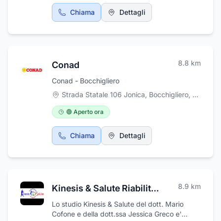
Chiama
Dettagli
8.8
km
Conad
Conad - Bocchigliero
Strada Statale 106 Jonica, Bocchigliero
,
Bocchigl
🟢 Aperto ora
Chiama
Dettagli
8.9
km
Kinesis & Salute Riabilitazione e Nutrizione
Lo studio Kinesis & Salute del dott. Mario
Cofone e della dott.ssa Jessica Greco e'