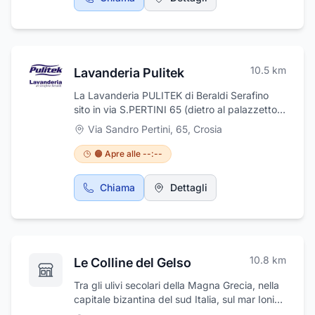
dell’adulto,odontoiatria infantile,ricostruzione
estetica ,endodonzia,sbiancamento dentale
10.5
km
Lavanderia Pulitek
La Lavanderia PULITEK di Beraldi Serafino
sito in via S.PERTINI 65 (dietro al palazzetto
dello sport) di MIRTO-CROSIA ( CS )
Via Sandro Pertini, 65
,
Crosia
tel.0983-480584 con esperienza e continuo
aggiornamento , s’ impegna ogni giorno per
🟠 Apre alle --:--
soddisfare al meglio la propria clientela
offrendo servizi di pulizia e rigenerazione su
Chiama
Dettagli
CAPI D’ABBIGLIAMENTO GENERICI e
soprattutto su capi PREGGIATI come:
LAVAGGIO E RIGENERAZIONE DI CAPI in
PELLE-RENNA E PELLICCE LAVAGGIO E
RIGENERAZIONE SCARPE IN PELLE E RENNA
10.8
km
Le Colline del Gelso
delle MIGLIORI MARCHE LAVAGGIO E
RIGENERAZIOINE CAPI BARBOUR LAVAGGIO,
Tra gli ulivi secolari della Magna Grecia, nella
RIGENERAZIONE E SANIFICAZIONE
capitale bizantina del sud Italia, sul mar Ionio,
MATERASSI-PASSEGINI –CASCHI –TUTE
in Calabria, è presente l’Agriturismo Masseria