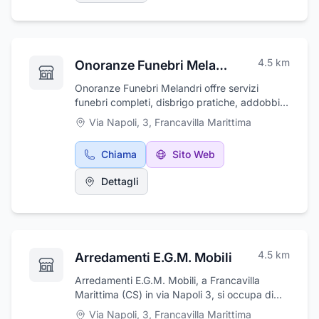
4.5
km
Onoranze Funebri Melandri
Onoranze Funebri Melandri offre servizi
funebri completi, disbrigo pratiche, addobbi
funebri e addobbi floreali. Si occupa anche di
Via Napoli, 3
,
Francavilla Marittima
trasporto salme, e dispone di personale
altamente qualificato. Offre servizio diurno,
Chiama
Sito Web
notturno e festivo. Assistenza completa a
domicilio. Trasporti funebri e servizi su tutto il
Dettagli
territorio nazionale ed estero. Espletamento di
tutte le pratiche e dei documenti di legge.
4.5
km
Arredamenti E.G.M. Mobili
Arredamenti E.G.M. Mobili, a Francavilla
Marittima (CS) in via Napoli 3, si occupa di
vendita al dettaglio di arredamenti e
Via Napoli, 3
,
Francavilla Marittima