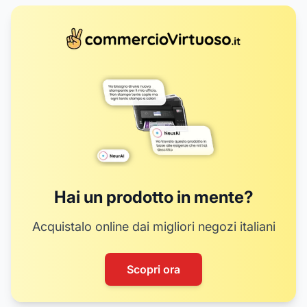
16
19
20
9
10
11
12
13
14
Hai un prodotto in mente?
Acquistalo online dai migliori negozi italiani
Scopri ora