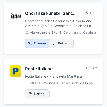
0.2
km
Onoranze Funebri Sancineto
Onoranze funebri Sancineto si trova in Via
Arciprete Zito 9 a Cerchiara di Calabria La
ditta Sancineto Giuseppe garantisce la
Via Arciprete Zito, 9
,
Cerchiara di Calabria
propria assistenza e consulenza 24 ore su 24,
compresi i giorni festivi, per pratiche e servizi
Chiama
Dettagli
di onoranze funebri sul territorio nazionale e
internazionale. Vestizioni, rito funebre
religioso o civile, cremazioni, tumulazioni,
inumazioni, fiori e addobbi. Nel settore delle
Onoranze Funebri, ci distinguiamo inoltre per
0.2
km
Poste Italiane
la grande professionalità: la nostra azienda
rappresenta l'eccellenza grazie ad
Poste Italiane - Francavilla Marittima
esperienza, qualità, serietà, completezza del
servizio ed attenzione alle esigenze
Strada Provinciale 162 ex SS92 dell'Appennino Meridionale, Francavilla Marittima
economiche.
Dettagli