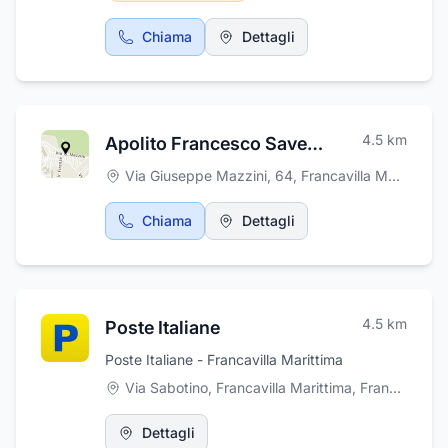
rinnovata sostituendo le antiche macine di
pietra lavica con le moderne macchine a ciclo
Chiama
Dettagli
continuo che permettono l’estrazione dell'olio
a freddo per forza centrifuga con tecnica a
due fasi, in modo da ottenere un olio
extravergine di oliva di alta qualità.
4.5
km
Apolito Francesco Saverio
Via Giuseppe Mazzini, 64
,
Francavilla Marittima
Chiama
Dettagli
4.5
km
Poste Italiane
Poste Italiane - Francavilla Marittima
Via Sabotino, Francavilla Marittima
,
Francavilla Marittima
Dettagli