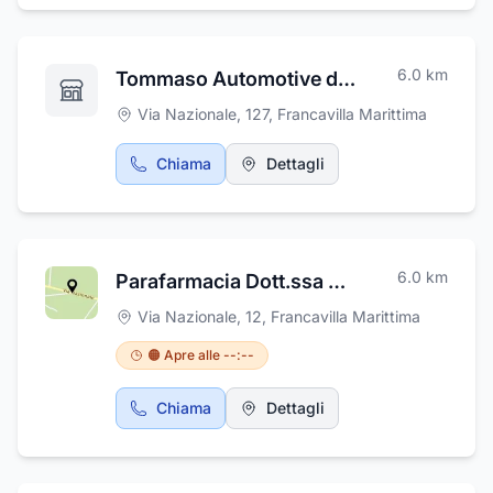
cereali, ai semi di sesamo e amaranto, semi di
assisterà con cortesia e disponibilità nella
lino e girasole, curcuma e cereali, curcuma
scelta dei mobili per la vostra casa e vi offre
semi di chia e quinoa, crostini integrali senza
un servizio di assistenza post vendita. La
sale, crostini al curcuma e zenzero taralli e
6.0
km
Tommaso Automotive di Tommaso Ferraro
ditta progetta arredamenti su misura ed offre
taralloni caserecci, frese e freselle integrali e
la possibilità di pagamenti personalizzati.
Via Nazionale, 127
,
Francavilla Marittima
bianche, ciabatte casarecce, biscotti
caserecci e tante altre linee di prodotti da
forno. Effettuiamo servizio di consegna a
Chiama
Dettagli
domicilio entro il raggio di 40km e spediamo i
nostri prodotti da forno in tutta Italia.
6.0
km
Parafarmacia Dott.ssa Giusy Randelli
Via Nazionale, 12
,
Francavilla Marittima
🟠 Apre alle --:--
Chiama
Dettagli