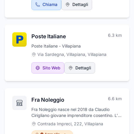
nella tua pausa pranzo o per trascorrere
Chiama
Dettagli
qualche oretta in compagnia di amici per
gustare i nostri aperitivi.
6.3
km
Poste Italiane
Poste Italiane - Villapiana
Via Sardegna, Villapiana
,
Villapiana
Sito Web
Dettagli
6.6
km
Fra Noleggio
Fra Noleggio nasce nel 2018 da Claudio
Cirigliano giovane imprenditore cosentino. L’
azienda s’impone fin da subito sul territorio
Contrada Impreci, 222
,
Villapiana
come leader grazie all'elevata competenza
ed alla corposa dotazione tecnica che