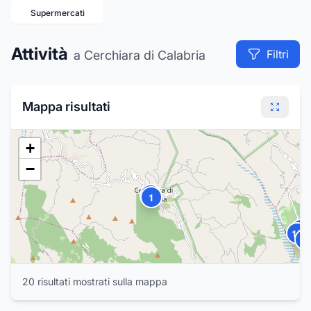
Supermercati
Attività
Filtri
a Cerchiara di Calabria
Mappa risultati
+
−
2
1
17
15
18
20
risultat
i
mostrat
i
sulla mappa
4
3
6
5
7
8