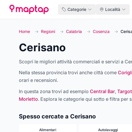
Categorie
Località
Home
→
Regioni
→
Calabria
→
Cosenza
→
Ceris
Cerisano
Scopri le migliori attività commerciali e servizi a Ce
Nella stessa provincia trovi anche città come
Corig
orari e recensioni.
In questa zona trovi ad esempio
Central Bar
,
Targot
Morletto
. Esplora le categorie qui sotto e filtra per s
Spesso cercate a Cerisano
Alimentari
Autolavaggi