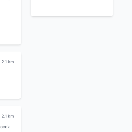
he
tività
di
uiti e
2.1
km
2.1
km
roccia