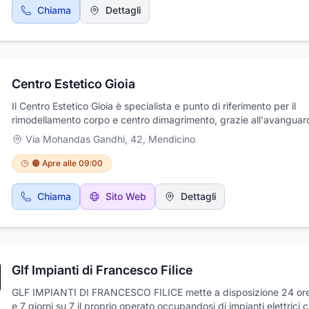
Chiama
Dettagli
Centro Estetico Gioia
Il Centro Estetico Gioia è specialista e punto di riferimento per il
rimodellamento corpo e centro dimagrimento, grazie all'avanguard
macchinari dedicati come il VacuMagic e del personale altamente
Via Mohandas Gandhi, 42
,
Mendicino
specializzato. Al centro estetico Gioia puoi inoltre prenotare il tuo
trattamento di epilazione laser, solarium, terme del sale, massaggi,
🟠 Apre alle 09:00
estetica di base e l'elaborazione di piani nutrizionali personalizzat
noi troverai tutto ciò che va ben oltre al normale centro estetico, 
Chiama
Sito Web
Dettagli
un luogo dove ritrovare se stessi e migliorare la propria immagine 
un’atmosfera del tutto rilassante, elegante e accogliente. Vieni a t
per farti sorprendere e coccolare da noi.
Glf Impianti di Francesco Filice
GLF IMPIANTI DI FRANCESCO FILICE mette a disposizione 24 or
e 7 giorni su 7 il proprio operato occupandosi di impianti elettrici ci