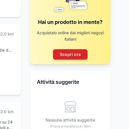
Hai un prodotto in mente?
Acquistalo online dai migliori negozi
2.0
km
italiani
ia dei
Scopri ora
 nail,
i. Da
è anche
Attività suggerite
in
rovarci
2.0
km
Nessuna attività suggerite
e su 24
Prova a modificare i filtri
vili ed