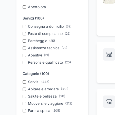
Aperto ora
Servizi (
100
)
Consegna a domicilio
(
39
)
Feste di compleanno
(
26
)
Parcheggio
(
25
)
Assistenza tecnica
(
22
)
Aperitivi
(
21
)
Personale qualificato
(
20
)
Noleggio auto
(
19
)
Categorie (
100
)
Trasferimento salme
(
18
)
Servizi
(
445
)
Cene di lavoro
(
18
)
Abitare e arredare
(
353
)
Vendita auto usate
(
18
)
Salute e bellezza
(
311
)
Dermocosmesi
(
18
)
Muoversi e viaggiare
(
212
)
Tagliandi auto
(
17
)
Fare la spesa
(
205
)
Da asporto
(
17
)