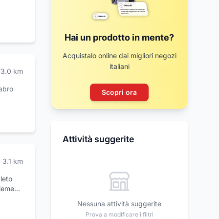
Hai un prodotto in mente?
Acquistalo online dai migliori negozi
italiani
3.0
km
labro
Scopri ora
Attività suggerite
3.1
km
leto
lementi
nza
Nessuna attività suggerite
dei
Prova a modificare i filtri
varci: