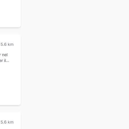
5.6
km
 nel
r il
 vari
5.6
km