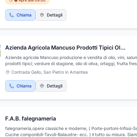
🟠 Apre alle 09:00
trasformiamo insieme i vostri sogni di casa in realtà.
Chiama
Dettagli
Azienda Agricola Mancuso Prodotti Tipici Olio Vini Salumi
Aziende agricola Mancuso produzione e vendita di olio, vini, salum
prodotti tipici; verdure di stagione, olio di oliva, ortaggi, frutta fre
conserve, ortofrutticoli, marmellate e confetture; prodotti agricoli,
Contrada Gallo
,
San Pietro in Amantea
alimenti e prodotti naturali, arance; produzione propria di vino, ag
olive, zucchine, miele.
Chiama
Dettagli
F.A.B. falegnameria
falegnameria,opere classiche e moderne, ( Porte-portoni-Infissi-S
Cucine componibili-Tavoli-Balaustre- ecc. ) il tutto su misura. Sia