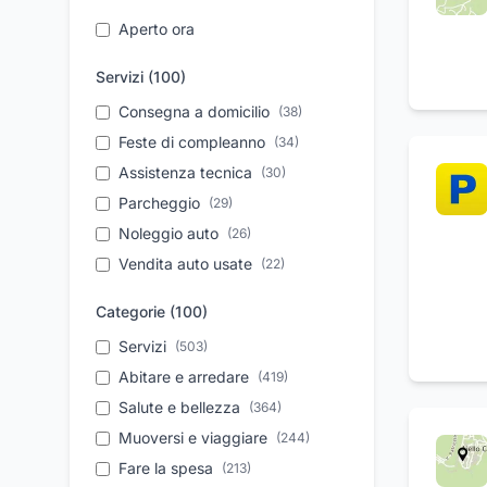
Aperto ora
Servizi (
100
)
Consegna a domicilio
(
38
)
Feste di compleanno
(
34
)
Assistenza tecnica
(
30
)
Parcheggio
(
29
)
Noleggio auto
(
26
)
Vendita auto usate
(
22
)
Servizio 24 ore
(
20
)
Categorie (
100
)
Aperitivi
(
20
)
Servizi
(
503
)
Dermocosmesi
(
20
)
Abitare e arredare
(
419
)
Assistenza post vendita
(
18
)
Salute e bellezza
(
364
)
Da asporto
(
18
)
Muoversi e viaggiare
(
244
)
Centro benessere
(
18
)
Fare la spesa
(
213
)
Assistenza condizionatori
(
18
)