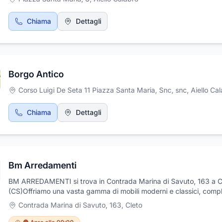
Chiama
Dettagli
Borgo Antico
Corso Luigi De Seta 11 Piazza Santa Maria, Snc, snc
,
Aiello Ca
Chiama
Dettagli
Bm Arredamenti
BM ARREDAMENTI si trova in Contrada Marina di Savuto, 163 a C
(CS)Offriamo una vasta gamma di mobili moderni e classici, comp
d'arredo e soluzioni su misura pensate per soddisfare ogni esige
Contrada Marina di Savuto, 163
,
Cleto
abitativa. Il nostro team di esperti è pronto a guidarvi nella scelta 
pezzi perfetti, unendo qualità, funzionalità ed estetica.Venite a tro