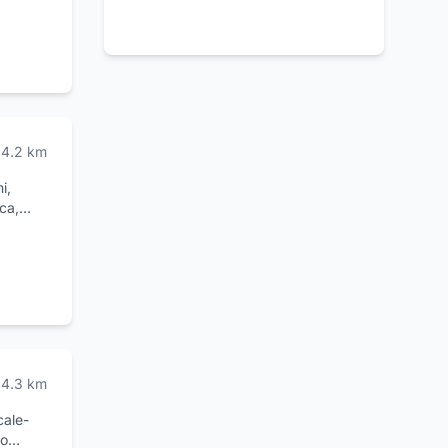
4.2
km
i,
sca,
rumi,
4.3
km
cale-
mo