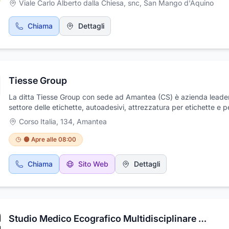
Viale Carlo Alberto dalla Chiesa, snc
,
San Mango d'Aquino
Chiama
Dettagli
Tiesse Group
La ditta Tiesse Group con sede ad Amantea (CS) è azienda leader
settore delle etichette, autoadesivi, attrezzatura per etichette e pe
confezionamento. Inoltre, realizziamo etichette a bobina, stampa
Corso Italia, 134
,
Amantea
serigrafata , offser/flessografica, tipografica. Tiesse: La sinergia di
processi per ottenere un supporto adesivo di prestigio e unico.
🟠 Apre alle 08:00
Chiama
Sito Web
Dettagli
Studio Medico Ecografico Multidisciplinare Dignitoso Dr. Francesco