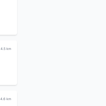
4.5
km
4.6
km