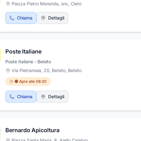
Piazza Pietro Merenda, snc
,
Cleto
Chiama
Dettagli
Poste Italiane
Poste Italiane - Belsito
Via Pietramala, 20, Belsito
,
Belsito
🟠 Apre alle 08:20
Chiama
Dettagli
Bernardo Apicoltura
Piazza Santa Maria, 8
,
Aiello Calabro