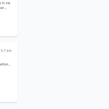
 in via
per
o
el suo
ile e
parato
atrica.
osizione
5.7
km
lefonia
l punto
efoni
telefoni
e di
NE TIM,
 di
lefoni
lulari,