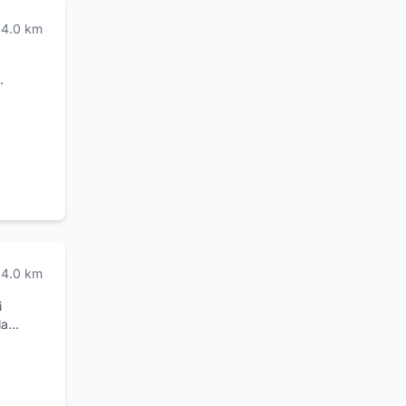
4.0
km
one,
sto è
i
77.
4.0
km
i
la
gliori
a sole,
, tende