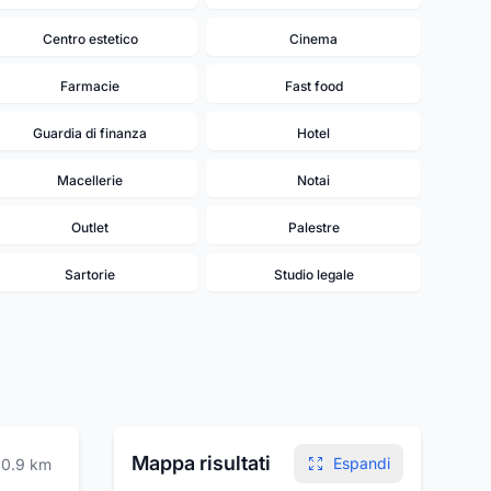
Centro estetico
Cinema
Farmacie
Fast food
Guardia di finanza
Hotel
Macellerie
Notai
Outlet
Palestre
Sartorie
Studio legale
Mappa risultati
Espandi
0.9
km
20
19
17
18
16
15
14