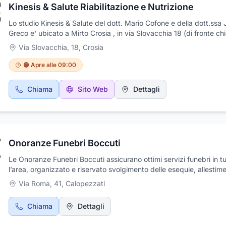
Kinesis & Salute Riabilitazione e Nutrizione
Lo studio Kinesis & Salute del dott. Mario Cofone e della dott.ssa 
Greco e' ubicato a Mirto Crosia , in via Slovacchia 18 (di fronte ch
San Francesco). Kinesis & e' uno studio di riabilitazione e nutrizio
Via Slovacchia, 18
,
Crosia
si prende cura del tuo benessere, e propone i seguenti servizi,per
quando concerne la fisioterapia : terapia manuale, riabilitazione p
🟠 Apre alle 09:00
operatoria, onde d'urto, tecarterapia, elettroterapia, magnetotera
laserterapia yag (ad alta potenza), ultrasuoni, massaggi, palestra
Chiama
Sito Web
Dettagli
riabilitativa ed inoltre terapia domiciliare. Lo studio di alimentazio
nutrizione della dott.ssa Jessica Greco si occupa di problematich
inerenti alle scorrette abitudini alimentari, disturbi dell'alimentazio
generale, nonché di disturbi del comportamento alimentare. Si e
piani alimentari personalizzati. Si occupa inoltre di terapie dietetic
Onoranze Funebri Boccuti
obesità, sovrappeso ed eccessiva magrezza nelle patologie
metaboliche, nell'alimentazione degli sportivi, in gravidanza, nell'
Le Onoranze Funebri Boccuti assicurano ottimi servizi funebri in tu
evolutiva.
l’area, organizzato e riservato svolgimento delle esequie, allestim
della camera ardente e dell’addobbo floreale, l’organizzazione del 
Via Roma, 41
,
Calopezzati
commiato e il trasferimento alla sede cimiteriale prescelta, sia in Ita
all’estero. L' agenzia, inoltre, provvede al disbrigo di tutte le prati
Chiama
Dettagli
amministrative e cimiteriali burocratiche.