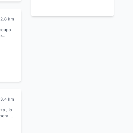
2.8
km
occupa
e
urità
e
 Vostre
 in
3.4
km
a , lo
opera e
 e
tudio da