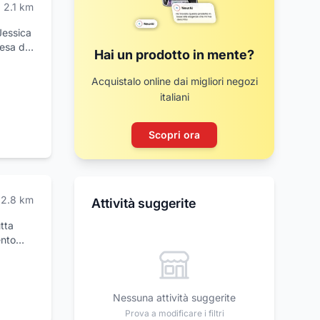
2.1
km
Jessica
iesa di
Hai un prodotto in mente?
ne che
Acquistalo online dai migliori negozi
ost
italiani
pia,
ne e
Scopri ora
e
ne in
seguono
he nell'
2.8
km
Attività suggerite
età
tta
ento
rito di
lia sia
che
Nessuna attività suggerite
Prova a modificare i filtri