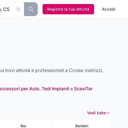
Registra la tua attività
Accedi
Qui trovi attività e professionisti a
Crosia
: indirizzi,
Accessori per Auto
,
Tedi Impianti
e
ScaviTer
Vedi tutte
Bar
Barbieri