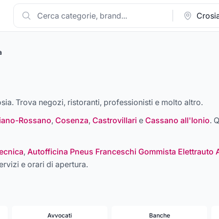
a
sia. Trova negozi, ristoranti, professionisti e molto altro.
liano-Rossano
,
Cosenza
,
Castrovillari
e
Cassano all'Ionio
. 
ecnica
,
Autofficina Pneus Franceschi Gommista Elettrauto 
ervizi e orari di apertura.
Avvocati
Banche