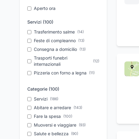
Aperto ora
Servizi (
100
)
Trasferimento salme
(
14
)
Feste di compleanno
(
13
)
Consegna a domicilio
(
13
)
Trasporti funebri
(
12
)
internazionali
Pizzeria con forno a legna
(
11
)
Riparazione auto
(
11
)
Categorie (
100
)
Elettrauto
(
11
)
Organizzazione eventi
Servizi
(
186
)
(
8
)
Servizio 24 ore
Abitare e arredare
(
8
)
(
143
)
Holter pressorio
Fare la spesa
(
100
(
7
)
)
Misurazione pressione
Muoversi e viaggiare
(
93
)
(
7
)
sanguigna
Salute e bellezza
(
90
)