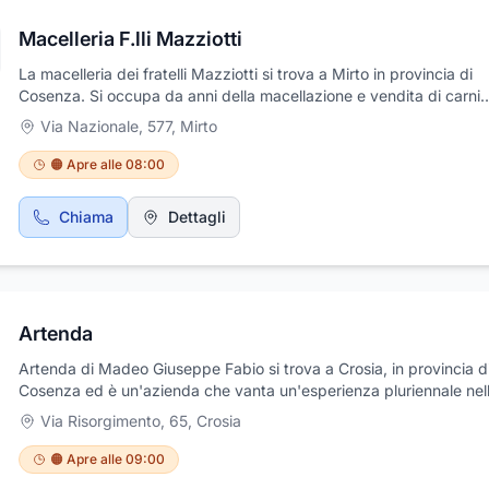
Macelleria F.lli Mazziotti
La macelleria dei fratelli Mazziotti si trova a Mirto in provincia di
Cosenza. Si occupa da anni della macellazione e vendita di carni
fresche, salumi e della vendita di formaggi tipici calabresi. Tradizi
Via Nazionale, 577
,
Mirto
innovazione, esperienza e passione per il lavoro di macellaio: que
rappresentato da Mazziotti macelleria-salumeria che da sempre s
🟠 Apre alle 08:00
distingue per qualità e professionalità. Si trova in Via Nazionale, 5
Chiama
Dettagli
Artenda
Artenda di Madeo Giuseppe Fabio si trova a Crosia, in provincia d
Cosenza ed è un'azienda che vanta un'esperienza pluriennale nel
vendita e installazione di sistemi per tende di alta qualità e delle mi
Via Risorgimento, 65
,
Crosia
marche. Il punto vendita vi propone un'ampia selezione di tende d
tende tecniche e d'arredamento, tende veneziane, tende verticali
🟠 Apre alle 09:00
a rullo, plissè, tende tradizionali e zanzariere. Artenda si avvale di