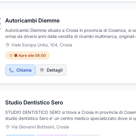
Autoricambi Diemme
Autoricambi Diemme situato a Crosia in provincia di Cosenza, si 
ormai da diversi anni della vendita di ricambi multimarca, originali 
compatibili, marchi sia nazionali che internazionali. Grazie alla mat
Viale Europa Unita, 104
,
Crosia
acquisita e al personale altamente qualificato, l'azienda garantisc
professionalità e competenza. Vi aspettiamo, per accontentare le
🟠 Apre alle 08:00
esigenze, in viale Europa Unita, 104. Contattaci ed esponici le tue
esigenze te le risolveremo, Autoricambi Diemme è situato a Crosia
Chiama
Dettagli
provincia di Cosenza, troverete tutto quanto cercate, oltre a tanta
competenza e cortesia.
Studio Dentistico Sero
STUDIO DENTISTICO SERO si trova a Crosia in provincia di Cosenz
studio dentistico Sero e’ un centro medico specializzato dove si 
si interviene per migliorare il benessere della salute,la funzionalità
Via Giovanni Bottesini
,
Crosia
l’aspetto del sorriso migliorando il rapporto con gli altri.Il nostro s