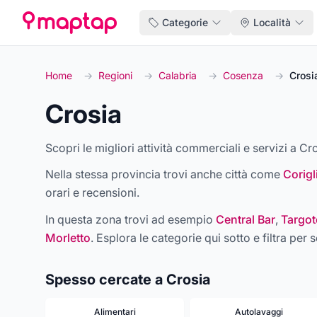
Categorie
Località
Home
→
Regioni
→
Calabria
→
Cosenza
→
Crosi
Crosia
Scopri le migliori attività commerciali e servizi a Cro
Nella stessa provincia trovi anche città come
Corig
orari e recensioni.
In questa zona trovi ad esempio
Central Bar
,
Targot
Morletto
. Esplora le categorie qui sotto e filtra per s
Spesso cercate a Crosia
Alimentari
Autolavaggi