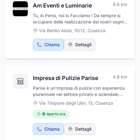
4.6
km
Am Eventi e Luminarie
Tu, lo Pensi, noi lo Facciamo ! Da sempre si
occupare della realizzazione dei nostri sogni
.... Si occupa di realizzare principalmente
Via Benito Aloisi, 10/12
,
Cosenza
illuminazioni, luminarie e decorazioni per ogni
ricorrenza, festa di paese, addobbo cittadino,
Chiama
Dettagli
festività, compleanni, inaugurazioni, ....
Progetti d'illuminazione, decorazioni e
luminarie personalizzate per ogni ricorrenza,
decorazioni luminose Natalizie, noleggio
decorazioni e luminarie. Addobbi luminosi,
4.8
km
Impresa di Pulizie Parise
decorazioni luminose. Possibilità di noleggiare
piattaforme aeree. L'equipe dopo essere
Parise è un'impresa di pulizie con esperienza
stata contattata farà un sopralluogo con
pluriennale nel settore privato e aziendale.
consulenza gratuita per trovare la migliore
L'impresa garantisce sempre la soddisfazione
soluzione alle vostre esigenze.
Via Timpone degli Ulivi, 13
,
Cosenza
del cliente, grazie ai lavori eseguiti dalla
squadra di grandi professionisti del settore
🟢 Aperto ora
che da anni lavora al servizio delle strutture
più prestigiose. Parise effettua il servizio
Chiama
Dettagli
completo, dalla pulizia dei condomini fino agli
ambienti ad alta frequentazione come centri