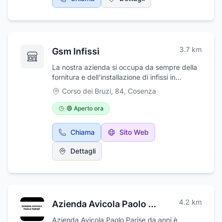
3.7
km
Gsm Infissi
La nostra azienda si occupa da sempre della
fornitura e dell'installazione di infissi in
legno/alluminio, alluminio, e pvc, offrendo
Corso dei Bruzi, 84
,
Cosenza
prodotti della massima qualità di fattura
nazionale ed internazionale. I nostri infissi
🟢 Aperto ora
sono tutti di ottima qualità e garantiti da
certificati energetici e di garanzia. Per noi la
Chiama
Sito Web
soddisfazione dei nostri clienti è la cosa più
importante, offrendo materiali che siano i
Dettagli
migliori sia da un punto di vista della qualità
che del risparmio. Avere una casa ben isolata
dagli agenti esterni è fondamentale per la
nostra salute fisica ed anche per il nostro
portafoglio, perché avere dei buoni infissi
4.2
km
Azienda Avicola Paolo Parise
significa produrre il minore spreco di energia
e le nostre bollette del gas verrebbero
Azienda Avicola Paolo Parise da anni è