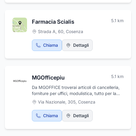
commerciali, cinema, palestre e banche.
L'impresa opera con professionalità e
puntualità nell'intera provincia di Cosenza.
5.1
km
Farmacia Scialis
Strada A, 60
,
Cosenza
Chiama
Dettagli
5.1
km
MGOfficepiu
Da MGOFFICE troverai articoli di cancelleria,
forniture per uffici, modulistica, tutto per la
scuola ed ancora articoli da regalo. Inoltre:
Via Nazionale, 305
,
Cosenza
plastificazioni, rilegature, timbri manuali e
autoinchiostranti, realizzazione di biglietti da
Chiama
Dettagli
visita, brochure, volantini e stampe
tipografiche di ogni genere.