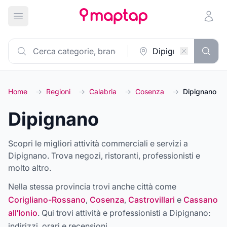
Apri menu principale
Home
→
Regioni
→
Calabria
→
Cosenza
→
Dipignano
Dipignano
Scopri le migliori attività commerciali e servizi a
Dipignano. Trova negozi, ristoranti, professionisti e
molto altro.
Nella stessa provincia trovi anche città come
Corigliano-Rossano
,
Cosenza
,
Castrovillari
e
Cassano
all'Ionio
. Qui trovi attività e professionisti a
Dipignano
:
indirizzi, orari e recensioni.