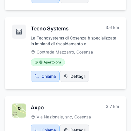
3.6
km
Tecno Systems
La Tecnosystems di Cosenza è specializzata
in impianti di riscaldamento e
condizionamento. La ditta si occupa
Contrada Mazzarro
,
Cosenza
dell’installazione, manutenzione e assistenza
climatizzatori, caldaie, impianti di
🟢 Aperto ora
riscaldamento autonomi e condominiali e
panelli solari sia per piccole abitazioni, sia per
Chiama
Dettagli
grandi strutture o attività commerciali. Inoltre
la Tecnosystems si occupa anche della
vendita di caldaie murali a gas, a
condensazione, boilers, bruciatori,
scaldabagno, radiatori, generatori di aria
3.7
km
Axpo
calda.
Via Nazionale, snc
,
Cosenza
Chiama
Dettagli