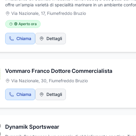
offre un'ampia varietà di specialità marinare in un ambiente confo
e accogliente. Il nostro punto di forza sono i piatti a base di pesc
Via Nazionale, 17
,
Fiumefreddo Bruzio
preparati con cura e attenzione dallo chef Giuseppe Bartucca. Of
servizi di asporto e consegna a domicilio sulle zone di Paola, Ama
🟢 Aperto ora
Cosenza e Lamezia. Frequentemente organizziamo degustazioni 
champagne accompagnato da menù di gala con cruditè e speciali
Chiama
Dettagli
pesce.
Vommaro Franco Dottore Commercialista
Via Nazionale, 30
,
Fiumefreddo Bruzio
Chiama
Dettagli
Dynamik Sportswear