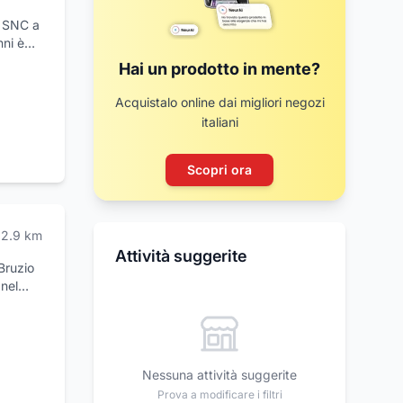
, SNC a
nni è
Hai un prodotto in mente?
ne con
Acquistalo online dai migliori negozi
ale, un
italiani
ze a
icceria.
venienti
Scopri ora
2.9
km
Attività suggerite
Bruzio
 nel
 dai
zienda
primo
nterni
Nessuna attività suggerite
dita,
e
Prova a modificare i filtri