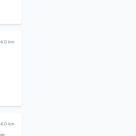
neto
4.0
km
ettore
ltamente
le
à e la
offre un
re
ento
addobbi
4.0
km
are,