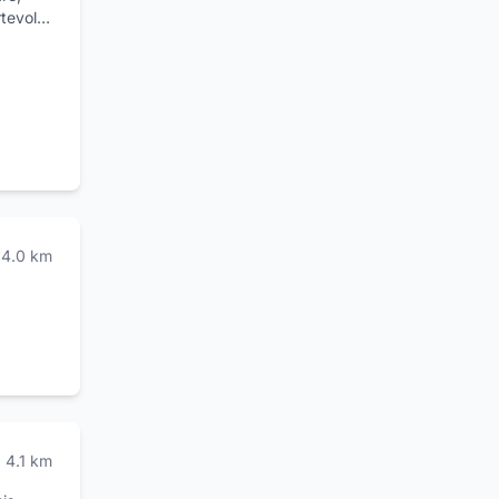
rtevole
e fresco
friamo
ntea,
di
tà di
4.0
km
4.1
km