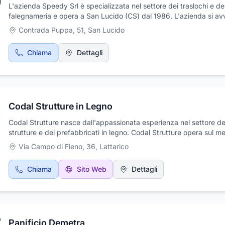
L'azienda Speedy Srl è specializzata nel settore dei traslochi e de
falegnameria e opera a San Lucido (CS) dal 1986. L'azienda si avv
uno staff competente ed esperto nel settore, per cui garantisce al
Contrada Puppa, 51
,
San Lucido
clientela un servizio accurato ed efficiente, a tariffe molto concorre
Se interessati, contattate Aldo al cell. 3803637420 o scrivete una
Chiama
Dettagli
a: aldop91.ap@gmail.com oppure a: speedymsrvc@gmail.com.
Codal Strutture in Legno
Codal Strutture nasce dall'appassionata esperienza nel settore de
strutture e dei prefabbricati in legno. Codal Strutture opera sul m
nazionale nella realizzazione di tetti in legno/coperture in legno e
Via Campo di Fieno, 36
,
Lattarico
strutture per case prefabbricate, casette, porticati, gazebo in leg
arredo giardini, box auto, arredi urbani. L’obiettivo della Codal Str
Chiama
Sito Web
Dettagli
quello di sviluppare i progetti nei minimi dettagli, seguendo il clien
lungo l'intero processo di realizzazione del prodotto: dalla proget
alla realizzazione, offrendo un pacchetto completo chiavi in mano
unico referente sempre disponibile e competente. Il personale sar
grado di fornirvi una valida assistenza pre e post vendita, che unit
Panificio Demetra
qualità dei prodotti fa di Codal Strutture un'azienda leader nel set