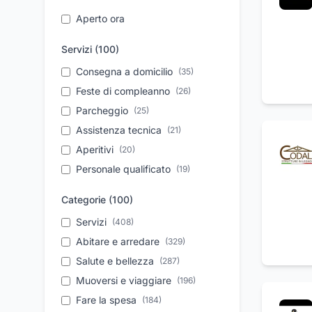
Aperto ora
Servizi (
100
)
Consegna a domicilio
(
35
)
Feste di compleanno
(
26
)
Parcheggio
(
25
)
Assistenza tecnica
(
21
)
Aperitivi
(
20
)
Personale qualificato
(
19
)
Trasferimento salme
(
18
)
Categorie (
100
)
Cene di lavoro
(
18
)
Servizi
(
408
)
Noleggio auto
(
18
)
Abitare e arredare
(
329
)
Vendita auto usate
(
18
)
Salute e bellezza
(
287
)
Centro benessere
(
17
)
Muoversi e viaggiare
(
196
)
Dermocosmesi
(
17
)
Fare la spesa
(
184
)
Tagliandi auto
(
16
)