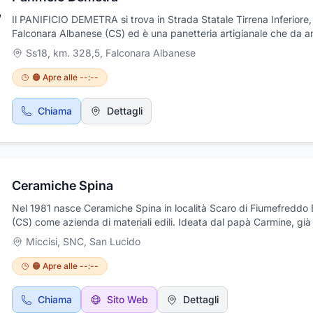
Il PANIFICIO DEMETRA si trova in Strada Statale Tirrena Inferiore
Falconara Albanese (CS) ed è una panetteria artigianale che da a
riconosciuta ed apprezzata dalla clientela per la qualità dei propri
Ss18, km. 328,5
,
Falconara Albanese
prodotti. Presso il laboratorio viene no preparato giornalmente pa
farine tradizionali o ai 12 cereali, pan grissino e la fresella bianca
🟠 Apre alle --:--
Calabrese, specialità tradizionale della cucina contadina meridion
pane biscottato, poroso e friabile. In oltre vengono preparate piz
Chiama
Dettagli
taglio e da asporto, biscotti tipici, pane integrale e prodotti di rost
Potete inoltre trovare nel nel negozio oli e prodotti tradizionali pro
dalla regione Calabria.
Ceramiche Spina
Nel 1981 nasce Ceramiche Spina in località Scaro di Fiumefreddo 
(CS) come azienda di materiali edili. Ideata dal papà Carmine, già
settore da anni come impresa di costruzione, fu poi portata avanti
Miccisi, SNC
,
San Lucido
figli Alfredo e Franco con impegno e passioni tali da far sì che l’a
raggiungesse risultati meritevoli e notori. Nel 1997, la nascita del 
🟠 Apre alle --:--
show-room e nel 2006 l’apertura del secondo che si estende, tra i
ed esterni, su un’area di circa 10000 mq. Oggi, il nuovo punto ven
Chiama
Sito Web
Dettagli
rappresenta certamente il giusto premio per un’azienda da sempr