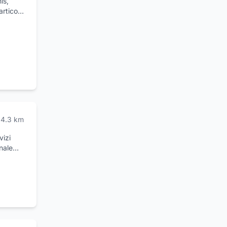
is,
rticoli
calcio,
carpe
 borse,
mo,
issime
 il
er
4.3
km
vizi
nale
ni di
elle
ifesti
zia Di
ia nei