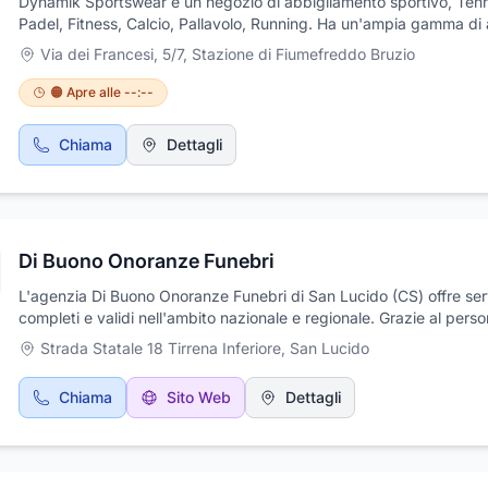
Dynamik Sportswear è un negozio di abbigliamento sportivo, Tenn
Padel, Fitness, Calcio, Pallavolo, Running. Ha un'ampia gamma di a
per il calcio, uomo, donna, junior, attrezzatura campo, clip, palloni 
Via dei Francesi, 5/7
,
Stazione di Fiumefreddo Bruzio
palloni calcio a 5, parastinchi, porte, set società, scarpe calcio, s
calcio a 5, abbigliamento gara, abbigliamento training, accessori,
🟠 Apre alle --:--
calze, intimo tecnico, linea arbitro. Per la linea Tennis e Padel: Uo
donna, junior, attrezzature campo, palline, racchette. Vi sono tant
Chiama
Dettagli
tute sportive, scarpe sportive da donna, piumini, abbigliamento per
tennis, divise per il calcio, accessori per running, zaini, forniture p
società sportive, palle da tennis, scarpe sportive da uomo,
abbigliamento calcetto, abbigliamento per altri sport.
Di Buono Onoranze Funebri
L'agenzia Di Buono Onoranze Funebri di San Lucido (CS) offre ser
completi e validi nell'ambito nazionale e regionale. Grazie al perso
qualificato ed esperto, inoltre, è possibile organizzare funerali deg
Strada Statale 18 Tirrena Inferiore
,
San Lucido
onorare la memoria della persona scomparsa. Oltre alla gestione d
pratiche e del trasporto della salma, l'agenzia propone anche man
Chiama
Sito Web
Dettagli
funebri dal design unico e cofani funebri realizzati a mano. L'agen
Buono Franco fornisce supporto personalizzato che aiuta la famigl
momenti difficili, permettendo loro di concentrarsi sugli aspetti più
importanti legati al ricordo della persona cara.