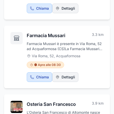
Chiama
Dettagli
3.3
km
Farmacia Mussari
Farmacia Mussari è presente in Via Roma, 52
ad Acquaformosa (CS)La Farmacia Mussari
della Dott.ssa Maria Letizia è il punto di
Via Roma, 52
,
Acquaformosa
riferimento per il benessere e la salute ad
Acquaformosa. Grazie a un personale
🟠 Apre alle 08:30
altamente qualificato e sempre disponibile,
offre consigli mirati e professionali per
Chiama
Dettagli
rispondere a ogni esigenza della
clientela.Presso la farmacia è possibile trovare
un’ampia gamma di prodotti: alimenti per
celiaci, integratori alimentari, alimenti dietetici,
prodotti di erboristeria e fitoterapici, articoli
3.9
km
Osteria San Francesco
per l’infanzia, farmaci da banco e molto altro.
Competenza, attenzione e un assortimento
L’Osteria San Francesco di Altomonte nasce