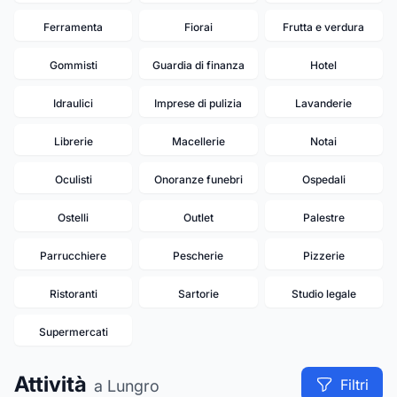
Ferramenta
Fiorai
Frutta e verdura
Gommisti
Guardia di finanza
Hotel
Idraulici
Imprese di pulizia
Lavanderie
Librerie
Macellerie
Notai
Oculisti
Onoranze funebri
Ospedali
Ostelli
Outlet
Palestre
Parrucchiere
Pescherie
Pizzerie
Ristoranti
Sartorie
Studio legale
Supermercati
Attività
Filtri
a Lungro