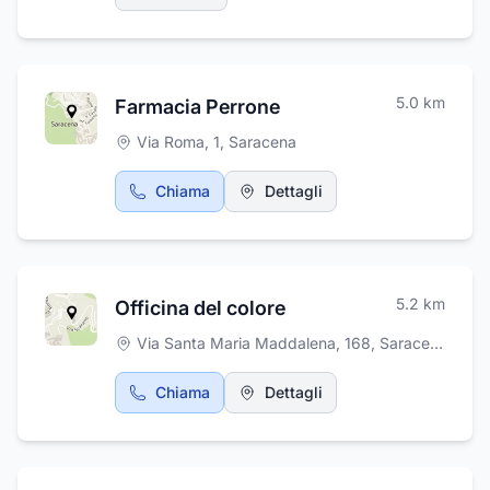
pratiche amministrative.Oltre i servizi prima
elencati ci occupiamo anche di addobbi
funerari, affissione e avvisi di lutto,
allestimento camere ardenti, trasporti funebri,
5.0
km
Farmacia Perrone
disbrigo pratiche e vestizione delle
salme.Forniamo anche ladipi progettate su
Via Roma, 1
,
Saracena
misura e assistenza e reperibilità 24 ORE SU
24.
Chiama
Dettagli
5.2
km
Officina del colore
Via Santa Maria Maddalena, 168
,
Saracena
Chiama
Dettagli