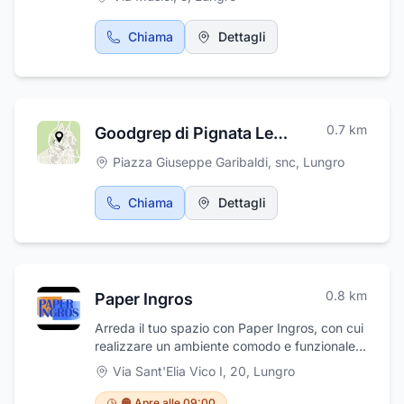
Chiama
Dettagli
0.7
km
Goodgrep di Pignata Leonardo
Piazza Giuseppe Garibaldi, snc
,
Lungro
Chiama
Dettagli
0.8
km
Paper Ingros
Arreda il tuo spazio con Paper Ingros, con cui
realizzare un ambiente comodo e funzionale:
chiave vincente per creare uno spazio
Via Sant'Elia Vico I, 20
,
Lungro
capace di stimolare la produttività dei
lavoratori. Molteplici soluzioni: dalle scrivanie
🟠 Apre alle 09:00