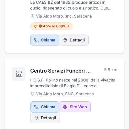
La CAES 82 dal 1982 produce articoli in
cuoio, rigenerato di cuoio e sintetico. Due
sono i settori di produzione. CAES 82 è tra le
Via Aldo Moro, snc
,
Saracena
pochissime attività manifatturiere d'Italia
specializzata nella produzione di articoli
🟠 Apre alle 08:00
tecnici in cuoio. Da anni fornitori dell' ENEL e
di tante aziende fornitori di borse, borselli ed
Chiama
Dettagli
articoli tecnici per elettricisti. Ma CAES 82 è
soprattutto azienda produttore di gadget per
auto. Portachiavi personalizzati e
portadocumenti personalizzati sono
interamente prodotti nei nostri laboratori
5.8
km
Centro Servizi Funebri Csf Pollino
utilizzando materia prima italiana. I nostri
prodotti sono di manifattura e qualità 100%
Il C.S.F. Pollino nasce nel 2008, dalla vivacità
made in Italy, anzi, a noi piace dire, made in
imprenditoriale di Biagio Di Leone e
Calabria! Siamo distributori di tutti gli articoli
dall’esperienza nel campo di Di Pace
Via Aldo Moro, SNC
,
Saracena
riguardanti l'auto: adesivi, portatarga, dischi
Vincenzo.Lo scopo del Centro Servizi e quello
orario. La nostra attività rimane con
di supportare ed affiancare l’impresario
caratteristiche artigianali. Ciò ci permette di
Chiama
Sito Web
Funebre nella propria attività garantendogli
poter soddisfare il piccolo ordine del piccolo
puntualità, serietà ed assistenza 24 su 24 con
rivenditore agli ordini consistenti dei grandi
Dettagli
un servizio a 360 gradi.Per la prima volta in
gruppi di concessionarie auto d'Italia. Quando
Calabria si è racchiuso in un’unica azienda
il cliente viene a contatto con noi si fidelizza e