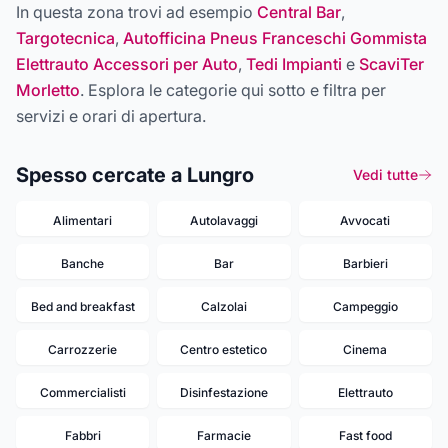
In questa zona trovi ad esempio
Central Bar
,
Targotecnica
,
Autofficina Pneus Franceschi Gommista
Elettrauto Accessori per Auto
,
Tedi Impianti
e
ScaviTer
Morletto
. Esplora le categorie qui sotto e filtra per
servizi e orari di apertura.
Spesso cercate a Lungro
Vedi tutte
Alimentari
Autolavaggi
Avvocati
Banche
Bar
Barbieri
Bed and breakfast
Calzolai
Campeggio
Carrozzerie
Centro estetico
Cinema
Commercialisti
Disinfestazione
Elettrauto
Fabbri
Farmacie
Fast food