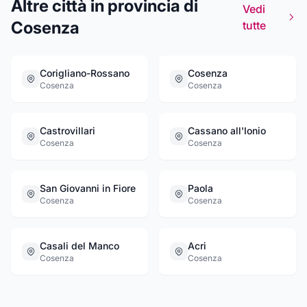
Altre città in provincia di
da un rinfrescante aperitivo.Ad attendere gli
Vedi
invitati nella location indicata il gradito
Cosenza
tutte
finale..!!Il Tempio del Dolce saprà offrire
un'esperienza unica allietando festeggiati e
invitati con prelibatezze uniche ed un servizio
Corigliano-Rossano
Cosenza
di assoluta qualità!
Cosenza
Cosenza
Castrovillari
Cassano all'Ionio
Cosenza
Cosenza
San Giovanni in Fiore
Paola
Cosenza
Cosenza
Casali del Manco
Acri
Cosenza
Cosenza