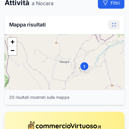
Attività
Filtri
a Nocara
8
7
Mappa risultati
+
−
1
20
risultat
i
mostrat
i
sulla mappa
2
3
4
6
5
9