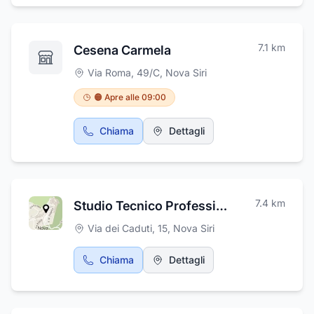
addobbi. L'impresa di pompe funebri si
occupa inoltre dell'allestimento delle tombe e
di eventuali esumazioni. La Onoranze Funebri
7.1
km
Cesena Carmela
Brancaccio Francesco garantisce reperibilità
sia in orario notturno che in orario diurno.
Via Roma, 49/C
,
Nova Siri
🟠 Apre alle 09:00
Chiama
Dettagli
7.4
km
Studio Tecnico Professionale Geom. Gentile Francesco Antonio
Via dei Caduti, 15
,
Nova Siri
Chiama
Dettagli