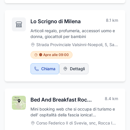
8.1
km
Lo Scrigno di Milena
Articoli regalo, profumeria, accessori uomo e
donna, giocattoli per bambini
Strada Provinciale Valsinni-Noepoli, 5
,
San Giorgio Lucano
🟠 Apre alle 09:00
Chiama
Dettagli
8.4
km
Bed And Breakfast Rocca Imperiale
Mini booking web che si occupa di turismo e
dell' ospitalità della fascia ionica!
www.bedandbreakfastroccaimperiale.it per
Corso Federico II di Svevia, snc
,
Rocca Imperiale
cercare Bed e case vacanze