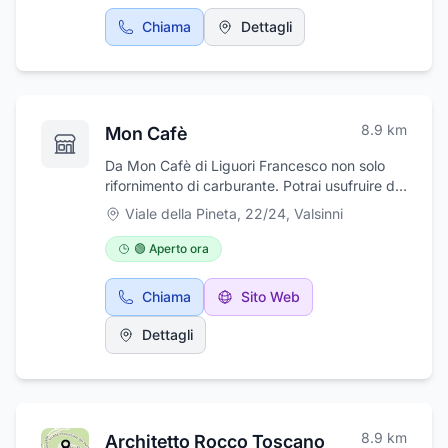
Chiama
Dettagli
8.9
km
Mon Cafè
Da Mon Cafè di Liguori Francesco non solo
rifornimento di carburante. Potrai usufruire di
servizi essenziali quali servizi igienici,
Viale della Pineta, 22/24
,
Valsinni
tabacchi, ricariche telefoniche, bar, ristorante
e stuzzicheria. Qualità e cortesia al servizio
🟢 Aperto ora
del cliente. Da noi potrai prenotare anche per
battesimi, compleanni e cerimonie in genere.
Chiama
Sito Web
Mon Cafè Liguori Francesco vi aspetta in
Viale della Pineta, 22 - Valsinni MT.
Dettagli
8.9
km
Architetto Rocco Toscano