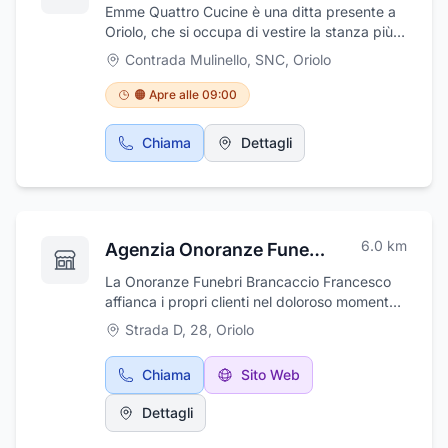
Emme Quattro Cucine è una ditta presente a
Oriolo, che si occupa di vestire la stanza più
importante della casa, la cucina. E¿ Sempre
Contrada Mulinello, SNC
,
Oriolo
pronta ad offrire il meglio ai clienti,
assistendoli dalla progettazione al montaggio
🟠 Apre alle 09:00
da professionisti del settore. Emme Quattro
offre finanziamento agevolato in comode rate,
Chiama
Dettagli
direttamente in sede. Si avvale di personale
specializzato che si occupa, con grande
professionalità, del trasporto e del montaggio.
Dispone di un vasto showroom dove poter
scoprire tutte le creazioni in pronta consegna.
6.0
km
Agenzia Onoranze Funebri Brancaccio Gianfranco
La Onoranze Funebri Brancaccio Francesco
affianca i propri clienti nel doloroso momento
della scomparsa di una persona cara offrendo
Strada D, 28
,
Oriolo
loro un'assistenza attenta e discreta.
L'agenzia di Oriolo, in provincia di Cosenza, si
Chiama
Sito Web
prende cura dell'organizzazione di funerali
civili e religiosi facendosi carico, tra le altre
Dettagli
cose, del disbrigo di tutte le pratiche, della
vestizione della salma e dell'allestimento degli