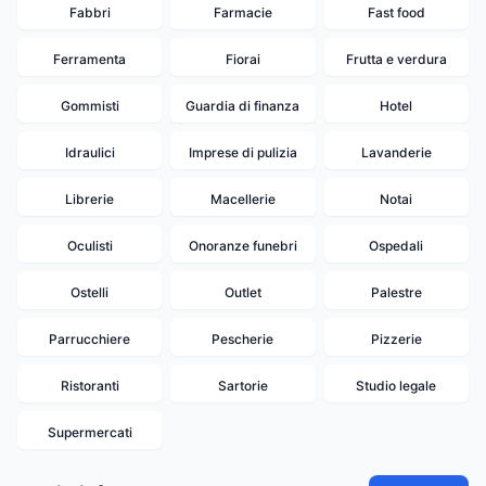
Fabbri
Farmacie
Fast food
Ferramenta
Fiorai
Frutta e verdura
Gommisti
Guardia di finanza
Hotel
Idraulici
Imprese di pulizia
Lavanderie
Librerie
Macellerie
Notai
Oculisti
Onoranze funebri
Ospedali
Ostelli
Outlet
Palestre
Parrucchiere
Pescherie
Pizzerie
Ristoranti
Sartorie
Studio legale
19
15
18
16
17
14
13
Supermercati