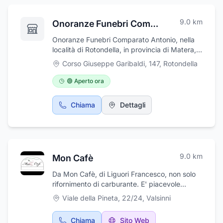
9.0
km
Onoranze Funebri Comparato Giacomo
Onoranze Funebri Comparato Antonio, nella
località di Rotondella, in provincia di Matera,
offre assistenza professionale nel doloroso
Corso Giuseppe Garibaldi, 147
,
Rotondella
momento del lutto. L'impresa è in servizio 24
ore su 24 con la massima serietà e cortesia e
🟢 Aperto ora
si occupa della vestizione delle salme, della
realizzazione dei necrologi e dell'allestimento
Chiama
Dettagli
degli addobbi. Il personale qualificato e
competente garantisce discrezione e
sensibilità. Onoranze Funebri Comparato
Giacomo ha sede in via De Pretis, 17 a
Rotondella.
9.0
km
Mon Cafè
Da Mon Cafè, di Liguori Francesco, non solo
rifornimento di carburante. E' piacevole
usufruire di servizi essenziali quali tabacchi,
Viale della Pineta, 22/24
,
Valsinni
ricariche telefoniche, bar, ristorante, servizi
igienici e stuzzicheria. Propone tanti prodotti
Chiama
Sito Web