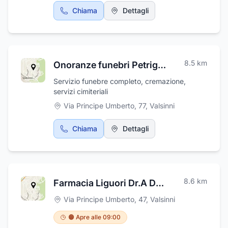
Chiama
Dettagli
8.5
km
Onoranze funebri Petrigliano
Servizio funebre completo, cremazione,
servizi cimiteriali
Via Principe Umberto, 77
,
Valsinni
Chiama
Dettagli
8.6
km
Farmacia Liguori Dr.A D'Agostino Maria Filomena
Via Principe Umberto, 47
,
Valsinni
🟠 Apre alle 09:00