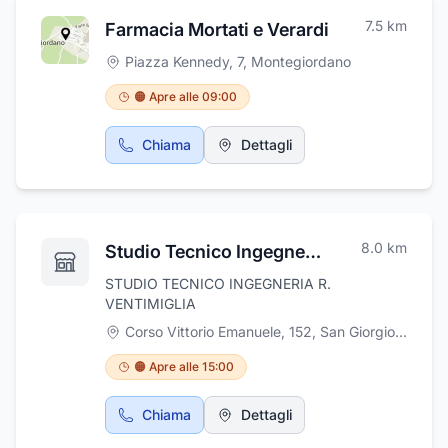
7.5
km
Farmacia Mortati e Verardi
Piazza Kennedy, 7
,
Montegiordano
🟠 Apre alle 09:00
Chiama
Dettagli
8.0
km
Studio Tecnico Ingegneria Ventimiglia
STUDIO TECNICO INGEGNERIA R.
VENTIMIGLIA
Corso Vittorio Emanuele, 152
,
San Giorgio Lucano
🟠 Apre alle 15:00
Chiama
Dettagli