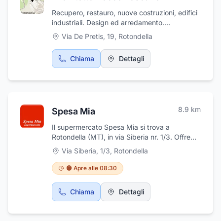
Recupero, restauro, nuove costruzioni, edifici
industriali. Design ed arredamento.
Pianificazione.
Via De Pretis, 19
,
Rotondella
Chiama
Dettagli
8.9
km
Spesa Mia
Il supermercato Spesa Mia si trova a
Rotondella (MT), in via Siberia nr. 1/3. Offre
una vasta gamma di prodotti alimentari, scelti
Via Siberia, 1/3
,
Rotondella
tra le migliori marche: prodotti ortofrutticoli,
carni fresche confezionate, banco salumi e
🟠 Apre alle 08:30
latticini e articoli di merceria. Il punto di
riferimento ideale per quanti abbiano
Chiama
Dettagli
necessità di effettuare acquisti di prima
necessità, senza rinunciare alla qualità. Venite
a trovarci, siamo aperti dal lunedì al sabato.