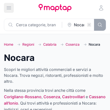
Apri menu principale
Home
→
Regioni
→
Calabria
→
Cosenza
→
Nocara
Nocara
Scopri le migliori attività commerciali e servizi a
Nocara. Trova negozi, ristoranti, professionisti e molto
altro.
Nella stessa provincia trovi anche città come
Corigliano-Rossano
,
Cosenza
,
Castrovillari
e
Cassano
all'Ionio
. Qui trovi attività e professionisti a
Nocara
:
indirizzi, orari e recensioni.