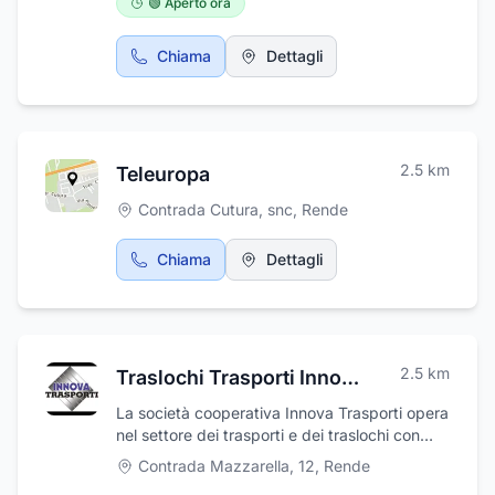
🟢 Aperto ora
Chiama
Dettagli
2.5
km
Teleuropa
Contrada Cutura, snc
,
Rende
Chiama
Dettagli
2.5
km
Traslochi Trasporti Innova Soc.Coop.
La società cooperativa Innova Trasporti opera
nel settore dei trasporti e dei traslochi con
serietà e professionalità. Presente da tempo
Contrada Mazzarella, 12
,
Rende
nel settore l'attività è diventata un punto di