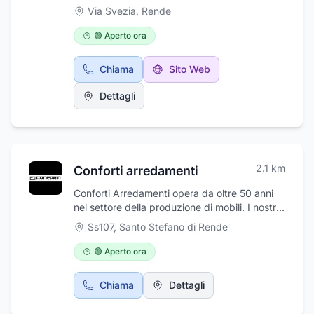
partire dal nome, ma offrendo la qualità e il
Via Svezia
,
Rende
servizio di sempre! Da noi potrete assaporare
la pizza fatta con farine multicereali e poco
🟢 Aperto ora
raffinate che conservano tutta la fragranza
del grano appena raccolto, pesce fresco ogni
Chiama
Sito Web
giorno e una selezione di carni che deliziano il
palato! Senza dimenticare i piatti classici e
Dettagli
tipici del posto ...una vera goduria!!!" Siamo a
Rende sulla statale Sila Tirreno ideale per ogni
sosta!
2.1
km
Conforti arredamenti
Conforti Arredamenti opera da oltre 50 anni
nel settore della produzione di mobili. I nostri
sono prodotti artigianali con un alto livello di
Ss107
,
Santo Stefano di Rende
qualità. Sdiamo specializzati nella produzione
di mobili su misura, per ogni ambiente,
🟢 Aperto ora
classico e moderno. Realizzazione e
progettazione di cucine componibili o in
Chiama
Dettagli
muratura, cabine armadio, armadi, camere da
letto, divani, divani letto, letti, mobili bagno,