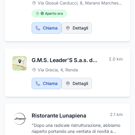
in ferro e infissi in alluminio, alluminio-legno,
Via Giosuè Carducci, 8
,
Marano Marchesato
PVC.
🟢 Aperto ora
Chiama
Dettagli
2.0
km
G.M.S. Leader'S S.a.s. di Marrelli e C.
Via Grecia, 4
,
Rende
Chiama
Dettagli
2.1
km
Ristorante Lunapiena
"Dopo una radicale ristrutturazione, abbiamo
riaperto portando una ventata di novità a