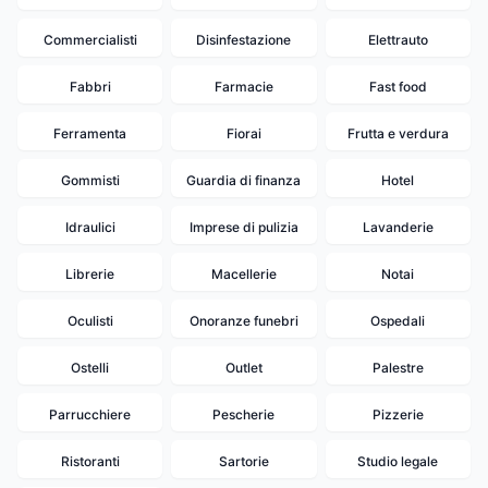
Commercialisti
Disinfestazione
Elettrauto
Fabbri
Farmacie
Fast food
Ferramenta
Fiorai
Frutta e verdura
Gommisti
Guardia di finanza
Hotel
Idraulici
Imprese di pulizia
Lavanderie
Librerie
Macellerie
Notai
Oculisti
Onoranze funebri
Ospedali
20
19
Ostelli
Outlet
Palestre
Parrucchiere
Pescherie
Pizzerie
Ristoranti
Sartorie
Studio legale