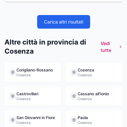
lavaggio, sterilizzazione interni, vendita auto
nuove Volkswagen -Audi-Seat-Skoda,
vendita auto usate.
Carica altri risultati
Altre città in provincia di
Vedi
Cosenza
tutte
Corigliano-Rossano
Cosenza
Cosenza
Cosenza
Castrovillari
Cassano all'Ionio
Cosenza
Cosenza
San Giovanni in Fiore
Paola
Cosenza
Cosenza