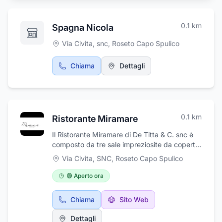
0.1
km
Spagna Nicola
Via Civita, snc
,
Roseto Capo Spulico
Chiama
Dettagli
0.1
km
Ristorante Miramare
Il Ristorante Miramare di De Titta & C. snc è
composto da tre sale impreziosite da coperti
eleganti e raffinati, sono destinate ad ospitare
Via Civita, SNC
,
Roseto Capo Spulico
le diverse tipologie di banchetti e cerimonie,
per il cui allestimento potrete fare affidamento
🟢 Aperto ora
sul bagaglio di professionalità e qualità dei
nostri collaboratori. I nostri spazi sono
Chiama
Sito Web
configurati anche per accogliere la
ristorazione à la carte, con menù sempre
Dettagli