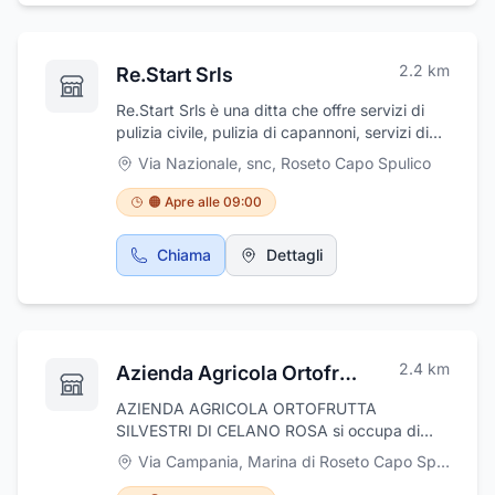
oasi di paradiso.
2.2
km
Re.Start Srls
Re.Start Srls è una ditta che offre servizi di
pulizia civile, pulizia di capannoni, servizi di
pulizia industriale, pulizia di condomini e
Via Nazionale, snc
,
Roseto Capo Spulico
appartamenti. Puliamo scale e disinfestiamo
locali, ma anche capannoni industriali, uffici e
🟠 Apre alle 09:00
case private. La nostra impresa di pulizia si
trova a Roseto Capo Spulico in Via Nazionale
Chiama
Dettagli
snc.
2.4
km
Azienda Agricola Ortofrutta Silvestri
AZIENDA AGRICOLA ORTOFRUTTA
SILVESTRI DI CELANO ROSA si occupa di
vendita al dettaglio e all'ingrosso di frutta
Via Campania
,
Marina di Roseto Capo Spulico
fresca, primizie, verdura e prodotti locali.