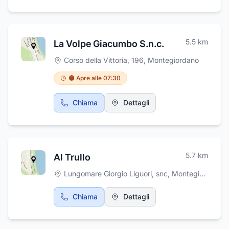
5.5
km
La Volpe Giacumbo S.n.c.
Corso della Vittoria, 196
,
Montegiordano
🟠 Apre alle 07:30
Chiama
Dettagli
5.7
km
Al Trullo
Lungomare Giorgio Liguori, snc
,
Montegiordano
Chiama
Dettagli