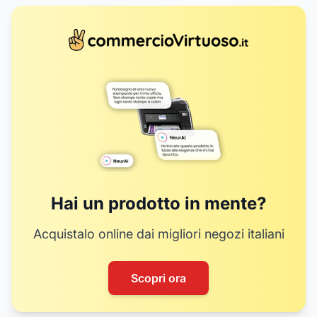
10
9
14
15
17
18
Hai un prodotto in mente?
Acquistalo online dai migliori negozi italiani
Scopri ora