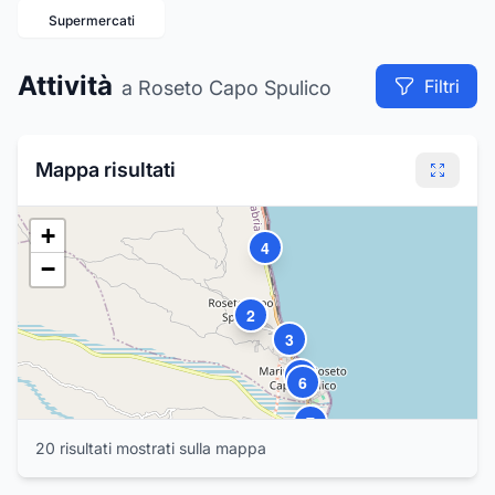
Supermercati
16
Attività
13
Filtri
a Roseto Capo Spulico
12
11
Mappa risultati
+
4
−
1
2
3
5
6
7
20
risultat
i
mostrat
i
sulla mappa
8