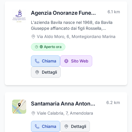
6.1
km
Agenzia Onoranze Funebri Bavila Servizi
L'azienda Bavila nasce nel 1968, da Bavila
Giuseppe affiancato dai figli Rossella,
Francesco ed il genero Rudy. Offre servizi
Via Aldo Moro, 6
,
Montegiordano Marina
sempre più efficienti con professionalità,
cortesia, riservatezza, serietà, puntualità ed
🟢 Aperto ora
assistenza continua della clientela in un
momento di vuoto e disagio psicologico, che
Chiama
Sito Web
improvvisamente ombreggia i familiari afflitti
dalla perdita di un loro caro. Svolgiamo servizi
Dettagli
completi dal disbrigo pratiche, alla vestizione
e composizione salma, affissione manifesti,
addobbi floreali, servizio fioriera e soprattutto
personale altamente qualificato, trasporti
nazionali ed esteri grazie al nostro efficiente
6.2
km
Santamaria Anna Antonietta
parco macchine. Garantiamo comunque
qualità e servizio a chi volesse orientarsi a
Viale Calabria, 7
,
Amendolara
cofani sobri ai più raffinati, eleganti. SERVIZI
OFFERTI: Copribara, Cuscini, l'Agenzia
Chiama
Dettagli
funebre opera anche a Rocca Imperiale,