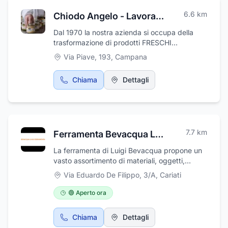
6.6
km
Chiodo Angelo - Lavorazione Funghi S.a.s. di Chiodo C. & C.
Dal 1970 la nostra azienda si occupa della
trasformazione di prodotti FRESCHI
provenienti ESCLUSIVAMENTE dalle
Via Piave, 193
,
Campana
montagne della Sila Calabrese.
Chiama
Dettagli
7.7
km
Ferramenta Bevacqua Luigi
La ferramenta di Luigi Bevacqua propone un
vasto assortimento di materiali, oggetti,
strumenti e arnesi di ferro quali chiodi, viti,
Via Eduardo De Filippo, 3/A
,
Cariati
cacciaviti, martelli, forbici, cesoie, catene,
serrature. L'azienda offre prodotti anche per il
🟢 Aperto ora
settore dell’edilizia, falegnameria, restauro dei
mobili come ad esempio tubi di gomma, colle,
Chiama
Dettagli
pennelli, strumenti elettrici, vernici ed altro