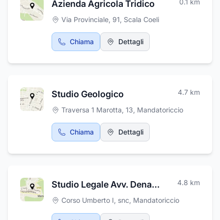
0.1
km
Azienda Agricola Tridico
Via Provinciale, 91
,
Scala Coeli
Chiama
Dettagli
4.7
km
Studio Geologico
Traversa 1 Marotta, 13
,
Mandatoriccio
Chiama
Dettagli
4.8
km
Studio Legale Avv. Denaro
Corso Umberto I, snc
,
Mandatoriccio