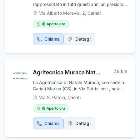
rappresentato in tutti questi anni un presidio
sanitario di riferimento per i cittadini residenti
Via Alberto Moravia, 2
,
Cariati
nel comprensorio. Si occupa di Analisi
ematologiche, microbiologiche,
🟢 Aperto ora
tossicologiche, Dosaggi ormonali e di
patologia clinica e Tamponi rapidi COVID
Chiama
Dettagli
immunocromatografici e ad
immunofluorescenza Seguendo con
attenzione e tempestività la dinamica
dell'innovazione tecnologica, il Laboratorio, in
modo costante ed opportuno, ha introdotto
7.8
km
Agritecnica Muraca Natale
nel tempo metodiche innovative per la
determinazione di nuovi parametri che
La Agritecnica di Natale Muraca, con sede a
potessero soddisfare i bisogni sempre
Cariati Marina (CS), in Via Patrizi snc , nata
crescenti dei propri pazienti.
nel 2003, è un'azienda specializzata nella
Via S. Patrizi
,
Cariati
vendita di una vasta gamma di prodotti per
l'agricoltura, zootecnia e giardinaggio, nella
🟢 Aperto ora
vendita di mangimi, concimi, piante da frutto
e da orto, sementi, animali da cortile, pet
Chiama
Dettagli
food, coltelleria e casalinghi di attinente uso. Il
punto vendita propone a professionisti ed
appassionati tutto ciò che occorre per ogni