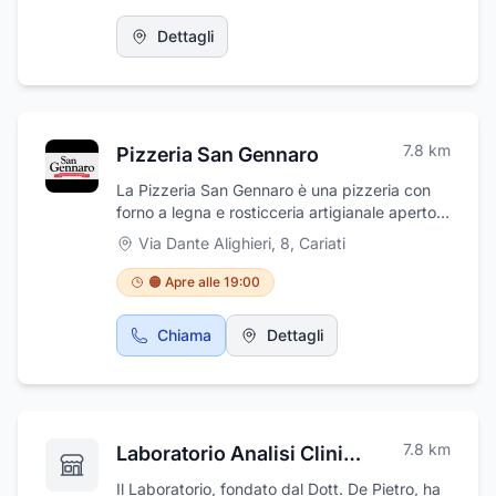
Dettagli
7.8
km
Pizzeria San Gennaro
La Pizzeria San Gennaro è una pizzeria con
forno a legna e rosticceria artigianale aperto
tutti i giorni a cena. Offre una vasta varietà di
Via Dante Alighieri, 8
,
Cariati
ottime pizze napoletane con lievitazione 24
ore, rosticcini artigianali e della miglior qualità,
🟠 Apre alle 19:00
panzerottini, focaccine e molto altro ancora. È
possibile presso la pizzeria organizzare feste
Chiama
Dettagli
di compleanno ed eventi speciali ma anche
serate per vedere i migliori campionati e lo
sport in programmazione su Sky. La Pizzeria
San Gennaro fa anche asporto, con possibilità
di prenotazione nel weekend.
7.8
km
Laboratorio Analisi Cliniche De Pietro Francesco
Il Laboratorio, fondato dal Dott. De Pietro, ha