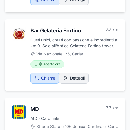
7.7
km
Bar Gelateria Fortino
Gusti unici, creati con passione e ingredienti a
km 0. Solo all'Antica Gelateria Fortino troverai
sapori autentici e genuini, frutto di attente
Via Nazionale, 25
,
Cariati
ricerche. Dalla Calabria con amore: agrumi,
noci e fichi ti aspettano! Qualità e varietà per
🟢 Aperto ora
tutti i palati: senza glutine, senza zucchero,
con latte di soia. Vieni a scoprire la nostra
Chiama
Dettagli
storia nel gusto! La Gelateria rimarrà chiusa
fino al 15 dicembre!
7.7
km
MD
MD - Cardinale
Strada Statale 106 Jonica, Cardinale
,
Cardinale