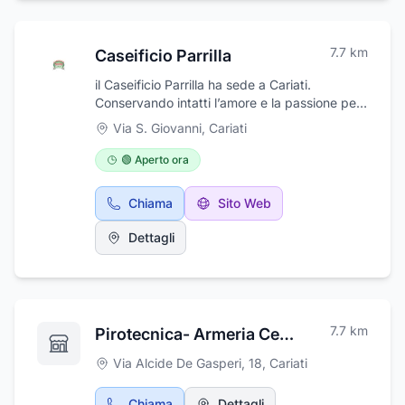
7.7
km
Caseificio Parrilla
il Caseificio Parrilla ha sede a Cariati.
Conservando intatti l’amore e la passione per
la tradizione artigianale, ma rimanendo al
Via S. Giovanni
,
Cariati
passo con le innovazioni tecnologiche del
settore, il Caseificio Parrilla è dotato di un
🟢 Aperto ora
laboratorio dove i casari possono far valere
tutta la loro maestria con l’aiuto di sofisticate
Chiama
Sito Web
apparecchiature per la grande produzione e
per il costante controllo del livello di qualità.
Dettagli
Inoltre, dispone di una latteria, punto per la
vendita diretta dei prodotti dall’ambiente
accogliente e famigliare. Il Caseificio Parrilla
effettua spedizione di prodotti caseari tipici in
tutta Italia.
7.7
km
Pirotecnica- Armeria Celico
Via Alcide De Gasperi, 18
,
Cariati
Chiama
Dettagli