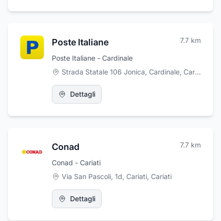
ancora e per la pulizia della casa. La
ferramenta di Luigi Bevacqua si trova in via E.
De Filippo al 3/A, a Cariati, in provincia di
Cosenza. Per ulteriori informazioni potete
7.7
km
Poste Italiane
contattarci telefonicamente oppure inviare
mail a: bevacquafer@tiscali.it.
Poste Italiane - Cardinale
Strada Statale 106 Jonica, Cardinale
,
Cardinale
Dettagli
7.7
km
Conad
Conad - Cariati
Via San Pascoli, 1d, Cariati
,
Cariati
Dettagli