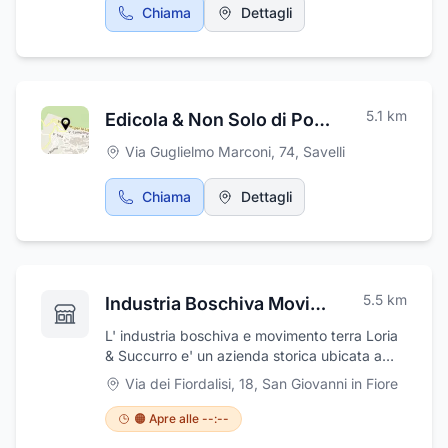
Chiama
Dettagli
5.1
km
Edicola & Non Solo di Pontieri Santina
Via Guglielmo Marconi, 74
,
Savelli
Chiama
Dettagli
5.5
km
Industria Boschiva Movimento Terra Loria & Succurro
L' industria boschiva e movimento terra Loria
& Succurro e' un azienda storica ubicata a
San Giovanni in Fiore, in provincia di Cosenza.
Via dei Fiordalisi, 18
,
San Giovanni in Fiore
mette a disposizione della sua cliente una
vasta gamma di servizi volti a soddisfare le
🟠 Apre alle --:--
esigenze sia degli enti pubblici e privati. Ci