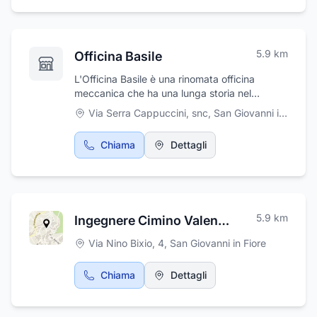
5.9
km
Officina Basile
L'Officina Basile è una rinomata officina
meccanica che ha una lunga storia nel
settore, essendo in attività da ben 37 anni. La
Via Serra Cappuccini, snc
,
San Giovanni in Fiore
sua reputazione nel campo delle riparazioni
auto e dell'assistenza stradale è un segno
Chiama
Dettagli
tangibile della sua affidabilità e competenza.
Tra i servizi offerti dall'Officina Basile, c'è il
fatto di essere un centro convenzionato con
l'ACI, il che significa che gli automobilisti
possono usufruire di una serie di vantaggi e
5.9
km
Ingegnere Cimino Valentina
agevolazioni quando si tratta di servizi legati
alla circolazione stradale. Una delle
Via Nino Bixio, 4
,
San Giovanni in Fiore
caratteristiche distintive di questa officina è il
servizio di autosoccorso, che è disponibile 24
Chiama
Dettagli
ore su 24. Contattate per maggiori
informazioni!