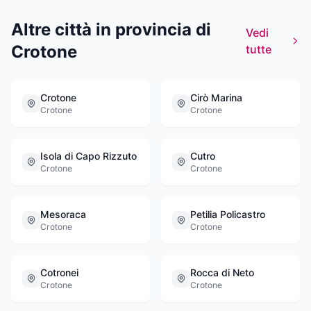
professionale dove trovare risposte adeguate
a ogni necessità.
Altre città in provincia di
Vedi
Crotone
tutte
Crotone
Cirò Marina
Crotone
Crotone
Isola di Capo Rizzuto
Cutro
Crotone
Crotone
Mesoraca
Petilia Policastro
Crotone
Crotone
Cotronei
Rocca di Neto
Crotone
Crotone