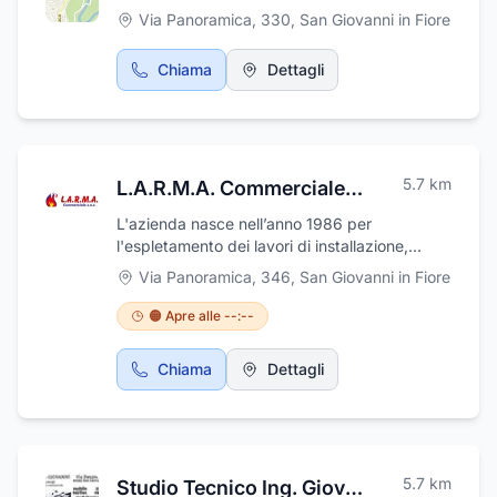
Via Panoramica, 330
,
San Giovanni in Fiore
Chiama
Dettagli
5.7
km
L.A.R.M.A. Commerciale s.n.c.
L'azienda nasce nell’anno 1986 per
l'espletamento dei lavori di installazione,
manutenzione e gestione di impianti termici,
Via Panoramica, 346
,
San Giovanni in Fiore
di condizionamento, idrico-sanitari, elettrici, a
gas ed antincendio. Nel corso degli oltre 30
🟠 Apre alle --:--
anni trascorsi dalla sua nascita ha sempre più
perfezionato le tecniche di intervento
Chiama
Dettagli
accostando alla professionalità dei propri
tecnici le più evolute innovazioni tecnologiche
appetibili sul mercato. Già nel 1988 era in
grado di controllare/gestire per via telematica
Centrali Termiche dislocate nel territorio delle
5.7
km
Studio Tecnico Ing. Giovanni Oliverio
province di Cosenza e Crotone. Oggi,