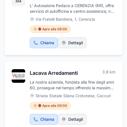
L' Autosalone Pedace a CERENZIA (KR), offre
servizio di autofficina e centro assistenza; nel
dettaglio è specializzato in cambio gomme,
Via Fratelli Bandiera, 1
,
Cerenzia
collaudo autoveicolo, revisione auto, servizio
di gommista. Effettua vendita di auto
🟠 Apre alle 08:00
multimarca, SUV; inoltre soccorso stradale
diurno. La sede del nostro concessionario si
Chiama
Dettagli
trova in via Panoramica al civico n° 392 tel.
0984993519
3.8
km
Lacava Arredamenti
La nostra azienda, fondata alla fine degli anni
60, prosegue nel tempo offrendo la massima
qualità, professionalità ed innovazione nel
Strada Statale Silana Crotonese
,
Caccuri
settore del mobile. Il nostro interior designer
soddisferà le richieste del cliente, realizzando
🟠 Apre alle 09:00
un progetto innovativo e pronto a rispondere
a qualsiasi esigenza. Effettuiamo servizio di
Chiama
Dettagli
sopralluogo mediante la visione dell'ambiente