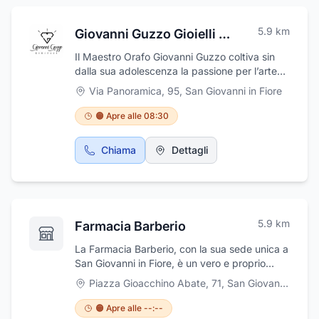
5.9
km
Giovanni Guzzo Gioielli Laboratorio Orafo
Il Maestro Orafo Giovanni Guzzo coltiva sin
dalla sua adolescenza la passione per l’arte
orafa. Dopo aver conseguito il diploma
Via Panoramica, 95
,
San Giovanni in Fiore
all’Istituto d’Arte ed alcune esperienze in
botteghe orafe Umbre e Calabresi, nel 2016
🟠 Apre alle 08:30
apre l’esclusivo laboratorio orafo a San
Giovanni in Fiore (CS) dove mette a
Chiama
Dettagli
disposizione dei sui clienti tutto il suo talento e
gli innumerevoli servizi che vanno dalla
creazione orafa e di argento, sino alla
riparazione ed al restauro di preziosi.
5.9
km
Farmacia Barberio
La Farmacia Barberio, con la sua sede unica a
San Giovanni in Fiore, è un vero e proprio
punto di riferimento per la comunità locale
Piazza Gioacchino Abate, 71
,
San Giovanni in Fiore
grazie alla vasta gamma di servizi e prodotti
offerti.La farmacia è attrezzata per effettuare
🟠 Apre alle --:--