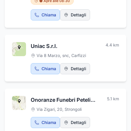
🟠 Apre alle 08:30
Chiama
Dettagli
4.4
km
Uniac S.r.l.
Via 8 Marzo, snc
,
Carfizzi
Chiama
Dettagli
5.1
km
Onoranze Funebri Petelia Di Lonetti Francesco
Via Zigari, 20
,
Strongoli
Chiama
Dettagli