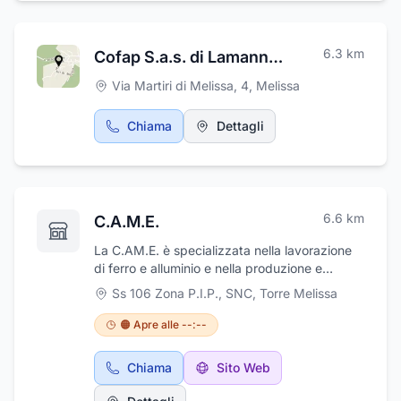
6.3
km
Cofap S.a.s. di Lamanna Francesco & C.
Via Martiri di Melissa, 4
,
Melissa
Chiama
Dettagli
6.6
km
C.A.M.E.
La C.AM.E. è specializzata nella lavorazione
di ferro e alluminio e nella produzione e
commercio di serramenti ed infissi. Tutti i
Ss 106 Zona P.I.P., SNC
,
Torre Melissa
lavori vengono eseguiti nel rispetto della
migliore tradizione artigianale, con particolare
🟠 Apre alle --:--
cura per le rifiniture. Dalla progettazione
all'installazione, è in grado di svolgere tutti i
Chiama
Sito Web
processi produttivi. Il personale qualificato vi
potrà consigliare nei vostri acquisti. Gli articoli