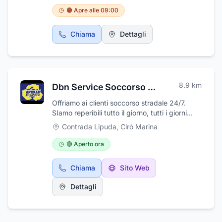
l'infanzia, articoli per neonati e bambini,
🟠 Apre alle 09:00
cosmetici naturali e articoli e per la
dermocosmesi. Tra i prodotti della
Chiama
Dettagli
Parafarmacia Arrighi puoi trovare anche
prodotti naturali e omeopatici ed inoltre è
possibile noleggiare apparecchiature sanitarie
come ad esempio aerosol ed holter pressorio.
8.9
km
Dbn Service Soccorso Stradale
Offriamo ai clienti soccorso stradale 24/7.
SIamo reperibili tutto il giorno, tutti i giorni
della settimana per il servizio di soccorso
Contrada Lipuda
,
Cirò Marina
stradale, anche soccorso stradale per
motoveicoli, in tutta la provincia di Krotone;
🟢 Aperto ora
disponibile su Ciro Marina, Torre Melissa,
Melissa, Cariati, Stromboli e zone limitrofe. In
Chiama
Sito Web
DBN Service, in Contrada Lipuda, offriamo ai
nostri clienti la massima assistenza con la
Dettagli
vendita di ricambi usati, per auto e altri
veicoli, e mettendo loro a disposizione anche
un servizio di autonoleggio, anche
autonoleggio con conducente, consentendo