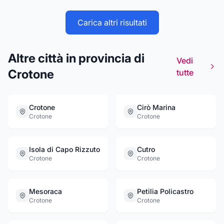
loro di mantenere la massima autonomia. DBN
Service è anche autodemolizione,
Carica altri risultati
Altre città in provincia di
Vedi
Crotone
tutte
Crotone
Cirò Marina
Crotone
Crotone
Isola di Capo Rizzuto
Cutro
Crotone
Crotone
Mesoraca
Petilia Policastro
Crotone
Crotone