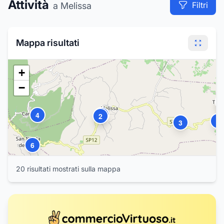
Attività
Filtri
a Melissa
Mappa risultati
+
−
1
4
1
2
1
8
3
6
20
risultat
i
mostrat
i
sulla mappa
17
5
7
18
1