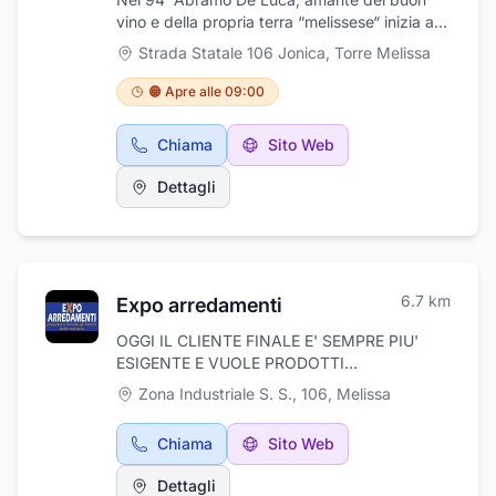
aiuteranno a realizzare idee e progetti unici
vino e della propria terra “melissese“ inizia a
nel loro stile.
produrre vino con le uve delle proprie tenute,
Strada Statale 106 Jonica
,
Torre Melissa
ricche di vitigni autoctoni tra i quali il
“gaglioppo” ed il “greco Bianco”. Le Cantine
🟠 Apre alle 09:00
De Luca a Melissa (KR) sono oggi guidate da
Vincenzo De Luca, giovane brillante alla guida
Chiama
Sito Web
di un prestigioso progetto, volto alla
trasformazione della passione familiare in un
Dettagli
ambizioso programma imprenditoriale. Oggi
infatti Le Cantine De Luca sono punto di
riferimento enologico della regione Calabria.
Conosciuti sono i Vini Cirò, rosso, rosato e
bianco, così come gli apprezzati vini sfusi.
6.7
km
Expo arredamenti
OGGI IL CLIENTE FINALE E' SEMPRE PIU'
ESIGENTE E VUOLE PRODOTTI
PERSONALIZZATI IN LINEA CON IL PROPRIO
Zona Industriale S. S., 106
,
Melissa
STILE. LA REALIZZAZIONE DELLE VOSTRE
IDEE RAPPRESENTA IL NOSTRO SUCCESSO.
Chiama
Sito Web
Professionalità, qualità, esperienza assistenza
e passione...sono alla base della nostra
Dettagli
azienda. Abbiamo i migliori produttori di