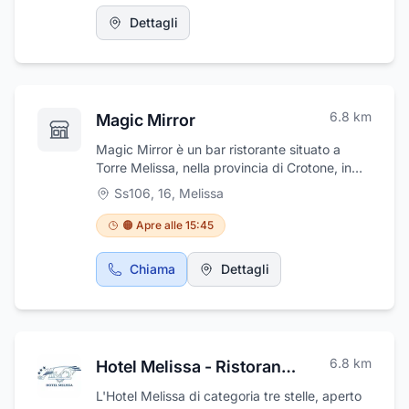
per matrimoni e cerimonie, cerca sempre
d'interpretare con un taglio particolare,
Dettagli
spontaneo, regalando pezzi unici mai
standardizzati. Interpreta un matrimonio in
modo particolare riuscendo a trasmettere
emozioni e non solo a ricordare l'evento.
6.8
km
Magic Mirror
Magic Mirror è un bar ristorante situato a
Torre Melissa, nella provincia di Crotone, in
Strada Statale 106 Jonica nr. 16. Questo
Ss106, 16
,
Melissa
locale offre una vasta gamma di specialità
culinarie con l'obiettivo di accontentare i
🟠 Apre alle 15:45
palati più diversi. Il ristorante mette un'enfasi
particolare sull'utilizzo di materie prime
Chiama
Dettagli
fresche e di stagione: questo garantisce la
qualità e il sapore autentico dei piatti serviti.
Magic Mirror prepara tutte le paste e i dolci in
casa, offrendo così ai clienti piatti fatti in
modo artigianale e freschi. Tra le proposte
6.8
km
Hotel Melissa - Ristorante Pizzeria Il Delfino
culinarie spiccano le specialità di carne e
pesce, con un'enfasi sul pescato stagionale. Il
L'Hotel Melissa di categoria tre stelle, aperto
ristorante offre un'ampia selezione di antipasti