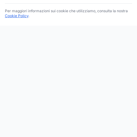
Per maggiori informazioni sui cookie che utilizziamo, consulta la nostra
Cookie Policy
.
Trova le migliori attività commerciali, negozi e servizi in tutta
Italia. Ricerca per categoria, brand, regione, provincia e città.
Facebook
Instagram
Twitter
ESPLORA