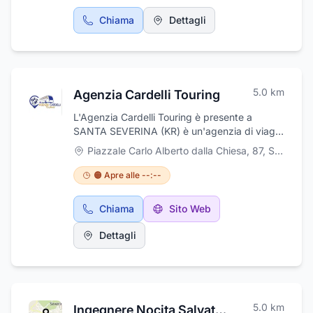
Chiama
Dettagli
5.0
km
Agenzia Cardelli Touring
L'Agenzia Cardelli Touring è presente a
SANTA SEVERINA (KR) è un'agenzia di viaggi
si occupa di Tour organizzati, viaggi di nozze,
Piazzale Carlo Alberto dalla Chiesa, 87
,
Santa Severina
crociere, trasporto-navetta-biglietteria e
noleggio bici elettriche e pullman,
🟠 Apre alle --:--
pellegrinaggio. L'Agenzia Cardelli Touring
dispone di uno staff disponibile per trovare la
Chiama
Sito Web
soluzione più adatta per una vacanza da
sogno.
Dettagli
5.0
km
Ingegnere Nocita Salvatore