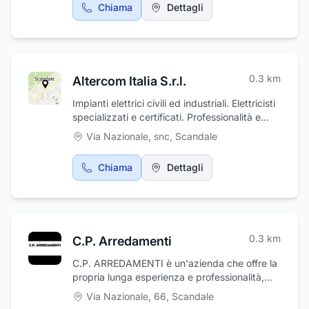
Chiama
Dettagli
didattici, educativi, creativi e di società. Sono
disponibili numerosi servizi: Edicola, Libri
Scolastici, Timbri, Fotocopie, Rilegatura,
Plastificazione, pagamenti bollettini di
qualsiasi genere, ricariche e spedizione. Ci
0.3
km
Altercom Italia S.r.l.
occupiamo anche di poste private nazionali,
UPS, DHL, servizio spid, pec, firma digitale.
Impianti elettrici civili ed industriali. Elettricisti
specializzati e certificati. Professionalità e
competenza trentennali.
Via Nazionale, snc
,
Scandale
Chiama
Dettagli
0.3
km
C.P. Arredamenti
C.P. ARREDAMENTI è un'azienda che offre la
propria lunga esperienza e professionalità,
per progettare ed arredare al meglio la vostra
Via Nazionale, 66
,
Scandale
abitazione e personalizzarla in base alle