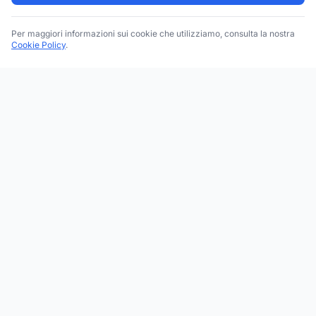
Per maggiori informazioni sui cookie che utilizziamo, consulta la nostra
Cookie Policy
.
Trova le migliori attività commerciali, negozi e servizi in tutta
Italia. Ricerca per categoria, brand, regione, provincia e città.
Facebook
Instagram
Twitter