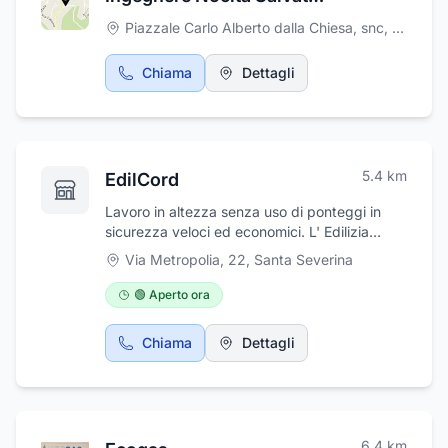
Piazzale Carlo Alberto dalla Chiesa, snc
,
Santa S
Chiama
Dettagli
5.4
km
EdilCord
Lavoro in altezza senza uso di ponteggi in
sicurezza veloci ed economici. L' Edilizia
Acrobatica con le corde è un lavoro sicuro
Via Metropolia, 22
,
Santa Severina
che ti farà risparmiare.
🟢 Aperto ora
Chiama
Dettagli
6.4
km