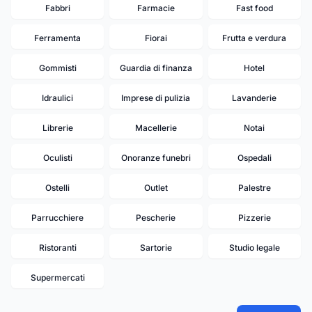
Fabbri
Farmacie
Fast food
Ferramenta
Fiorai
Frutta e verdura
Gommisti
Guardia di finanza
Hotel
Idraulici
Imprese di pulizia
Lavanderie
Librerie
Macellerie
Notai
Oculisti
Onoranze funebri
Ospedali
Ostelli
Outlet
Palestre
Parrucchiere
Pescherie
Pizzerie
Ristoranti
Sartorie
Studio legale
Supermercati
20
19