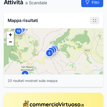
14
Attività
Filtri
a Scandale
15
13
12
Mappa risultati
11
7
8
9
10
+
−
4
2
1
3
5
6
20
risultat
i
mostrat
i
sulla mappa