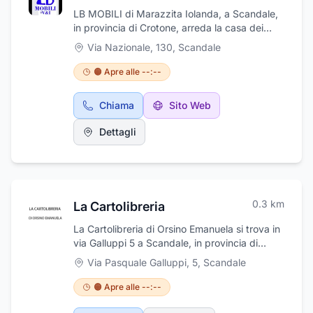
LB MOBILI di Marazzita Iolanda, a Scandale,
in provincia di Crotone, arreda la casa dei
calabresi dal 1961. Presso lo showroom sarà
Via Nazionale, 130
,
Scandale
possibile trovare cucine, cucine componibili,
divani, poltrone, stanzette, mobili, camerette,
🟠 Apre alle --:--
stanze da letto, mobili moderni e classici. Lo
staff, competente e cordiale, sarà sempre a
Chiama
Sito Web
disposizione per qualsiasi chiarimento o
consiglio. Si effettua consegna a domicilio e
Dettagli
servizio trasloco.
0.3
km
La Cartolibreria
La Cartolibreria di Orsino Emanuela si trova in
via Galluppi 5 a Scandale, in provincia di
Crotone. Propone una vasta gamma di
Via Pasquale Galluppi, 5
,
Scandale
prodotti di cartolibreria, cancelleria, forniture
per ufficio, oggettistica, pelletteria,
🟠 Apre alle --:--
cosmetica, articoli da regalo, e articoli per
feste. Inoltre la cartoleria propone: giochi