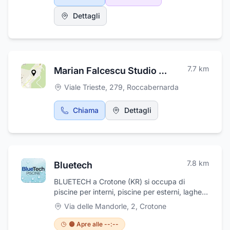
progettazione, il montaggio e l'assistenza
post vendita. Dispone di uno showroom di
Dettagli
1500 m² che consente di osservare e toccare
con mano il design e la qualità dei prodotti
esposti: cucine, soggiorni, salotti, camere,
camere per ragazzi, arredo bagno, reti e
materassi,divani ,cabine ,lavanderia ,zona
7.7
km
Marian Falcescu Studio Foto Video
giorno. I consulenti offrono un servizio attento
e di qualità, seguendo il cliente dal progetto
Viale Trieste, 279
,
Roccabernarda
cartaceo fino alla concreta realizzazione
dell’intero ambiente. Inoltre effettuiamo anche
Chiama
Dettagli
traslochi in tutta Italia
7.8
km
Bluetech
BLUETECH a Crotone (KR) si occupa di
piscine per interni, piscine per esterni, laghetti
e fontane, sia della realizzazione che
Via delle Mandorle, 2
,
Crotone
dell'installazione, ma anche della successiva
manutenzione.Cura vasche e piscine per SPA,
🟠 Apre alle --:--