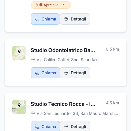
vostre esigenze. A vostra disposizione anche
🟠 Apre alle --:--
mobili per ufficio, complementi d'arredo, sia
classici che moderni. Si trattano le principali
Chiama
Dettagli
marche di mobili e cucine. Presso C.P.
ARREDAMENTI troverete prodotti di quaità
con ottimo rapporto qualità prezzo,
Contattateci per preventi e informazioni.
0.5
km
Studio Odontoiatrico Barbuto Mafalda
Via Galileo Galilei, Snc
,
Scandale
Chiama
Dettagli
4.5
km
Studio Tecnico Rocca - Ing. Rocca Pasqualino
Via San Leonardo, 36
,
San Mauro Marchesato
Chiama
Dettagli