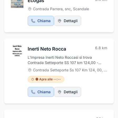
Ecogas
Contrada Parrera, snc
,
Scandale
Chiama
Dettagli
6.8
km
Inerti Neto Rocca
L'Impresa Inerti Neto Roccasi si trova
Contrada Setteporte SS 107 km 124,00 -
88821 Rocca di Neto (KR) , si occupa di
Contrada Setteporte Ss 107 Km 124, 00
,
Rocca d
edilizia: costruzioni residenziali, costruzioni
industriali, infrastrutture, ristrutturazione e
🟠 Apre alle --:--
restauro, piccoli scavi, fognature. Le
commesse sono state individuate in più punti:
Chiama
Dettagli
iniziative immobiliari dirette, appalti conto
terzi, appalti pubblici. L'Impresa Inerti Neto
Roccasi inoltre, si occupa di vendita di
calcestruzzi materiali inerti e conglomerati
bituminosi. Le loro garanzie sono le