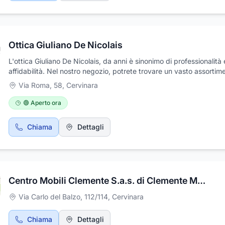
Ottica Giuliano De Nicolais
L'ottica Giuliano De Nicolais, da anni è sinonimo di professionalità
affidabilità. Nel nostro negozio, potrete trovare un vasto assortim
occhiali da vista, da sole e da sport delle migliori marche oltre ad
Via Roma, 58
,
Cervinara
vasta gamma di lenti a contatto in base al difetto visivo e alle nec
del cliente. L'ottica dispone inoltre di un attrezzato laboratorio int
🟢 Aperto ora
con strumenti computerizzati, adatti per qualsiasi tipo di montagg
assistenza immediata e di una Sala Refrattiva dotata di moderne
Chiama
Dettagli
strumentazioni per esame optometrico.
Centro Mobili Clemente S.a.s. di Clemente Marco e Clemente Giovanni & C.
Via Carlo del Balzo, 112/114
,
Cervinara
Chiama
Dettagli