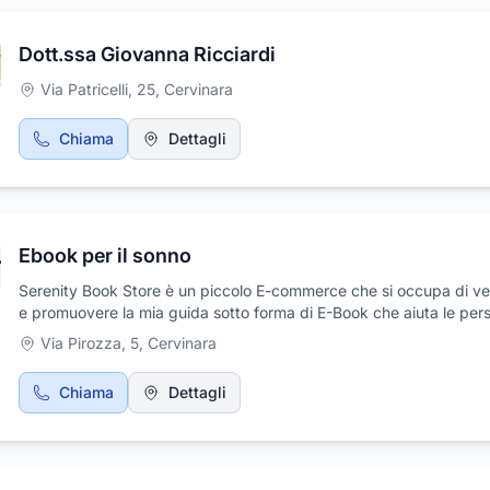
Dott.ssa Giovanna Ricciardi
Via Patricelli, 25
,
Cervinara
Chiama
Dettagli
Ebook per il sonno
Serenity Book Store è un piccolo E-commerce che si occupa di v
e promuovere la mia guida sotto forma di E-Book che aiuta le per
attraverso dei semplici passaggi non banali, a migliorare la propri
Via Pirozza, 5
,
Cervinara
qualità del sonno., per dormire più tranquilli, creare un sonno sere
conseguenza vivere la propria vita al meglio, grazie all'energia ch
Chiama
Dettagli
recuperi ogni giorno.