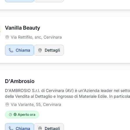
Vanilla Beauty
Via Rettifilo, snc
,
Cervinara
Chiama
Dettagli
D'Ambrosio
D'AMBROSIO S.r.l. di Cervinara (AV) è un'Azienda leader nel setto
della Vendita al Dettaglio e Ingrosso di Materiale Edile. In particol
Cementi, Calce, Gessi, Malte, Laterizi, Tegole, Coperture, Pavimen
Via Variante, 55
,
Cervinara
Rivestimenti, Isolanti, Impermeabilizzanti, Collanti, Tubi e Raccordi
Pvc, Prodotti Chimici, Manufatti in Cemento e Sanitari. La D'AM
🟢 Aperto ora
s.r.l. è in costante evoluzione, e grazie alla professionalità del suo 
operativo e alle migliori aziende del settore, riesce ad offrire prodo
Chiama
Dettagli