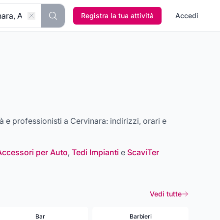
Registra la tua attività
Accedi
ità e professionisti a
Cervinara
: indirizzi, orari e
Accessori per Auto
,
Tedi Impianti
e
ScaviTer
Vedi tutte
Bar
Barbieri