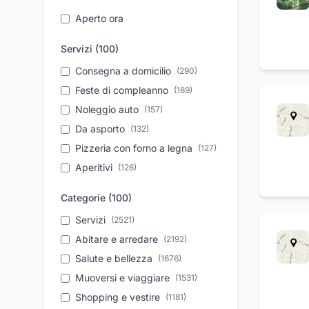
Aperto ora
Servizi (
100
)
Consegna a domicilio
(
290
)
Feste di compleanno
(
189
)
Noleggio auto
(
157
)
Da asporto
(
132
)
Pizzeria con forno a legna
(
127
)
Aperitivi
(
126
)
Take away
(
109
)
Categorie (
100
)
Assistenza tecnica
(
103
)
Servizi
(
2521
)
Parcheggio
(
93
)
Abitare e arredare
(
2192
)
Organizzazione eventi
(
86
)
Salute e bellezza
(
1676
)
Vendita auto usate
(
82
)
Muoversi e viaggiare
(
1531
)
Autonoleggio a breve
(
82
)
periodo
Shopping e vestire
(
1181
)