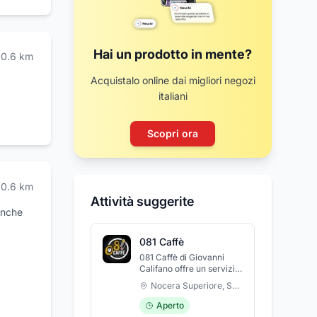
Hai un prodotto in mente?
0.6
km
Acquistalo online dai migliori negozi
italiani
Scopri ora
0.6
km
Attività suggerite
anche
081 Caffè
081 Caffè di Giovanni
Califano offre un servizio
di caffetteria, tabaccheria
Nocera Superiore
,
Salerno
e ricevitoria. Ogni giorno
potete gustare ottime
Aperto
colazioni, ottimi aperitivi