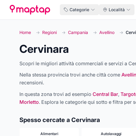
Categorie
Località
Home
→
Regioni
→
Campania
→
Avellino
→
Cerv
Cervinara
Scopri le migliori attività commerciali e servizi a Cer
Nella stessa provincia trovi anche città come
Avelli
recensioni.
In questa zona trovi ad esempio
Central Bar
,
Targot
Morletto
. Esplora le categorie qui sotto e filtra per s
Spesso cercate a Cervinara
Alimentari
Autolavaggi