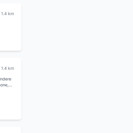
1.4
km
1.4
km
endere
sone,
a
no e di
e