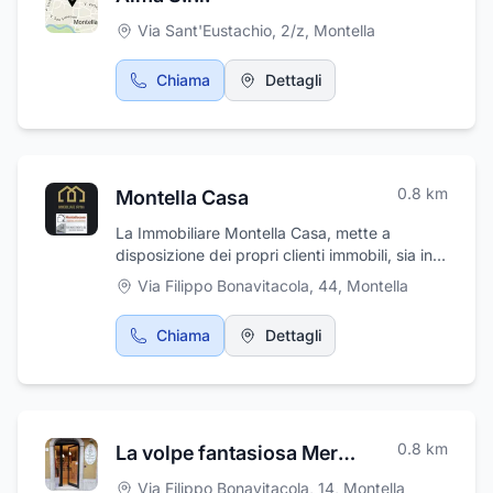
Via Sant'Eustachio, 2/z
,
Montella
Chiama
Dettagli
0.8
km
Montella Casa
La Immobiliare Montella Casa, mette a
disposizione dei propri clienti immobili, sia in
acquisto che in affitto, siti in Montella (AV) e
Via Filippo Bonavitacola, 44
,
Montella
zone limitrofe, la maggior parte ideali anche
come casa vacanza. E' un agenzia
Chiama
Dettagli
immobiliare che opera sul territorio con
riconosciuta professionalità ed esperienza
occupandosi della gestione di tutte le
questioni relative alla ricerca e alla vendita di
immobili di qualsiasi genere. Tutto il personale
0.8
km
La volpe fantasiosa Merceria creativa Ricamificio
cortese e qualificato sarà a vostra
disposizione per ogni tipo di consulenza.
Via Filippo Bonavitacola, 14
,
Montella