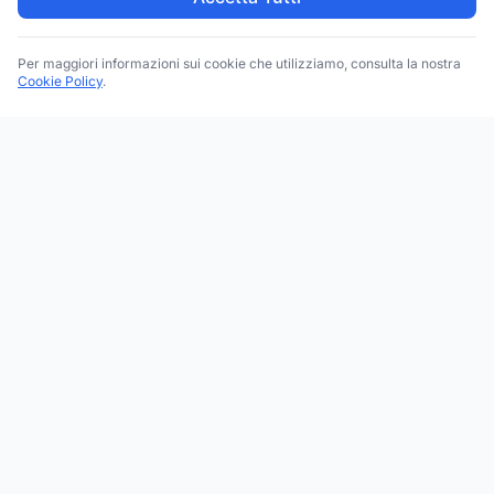
Per maggiori informazioni sui cookie che utilizziamo, consulta la nostra
Cookie Policy
.
Trova le migliori attività commerciali, negozi e servizi in tutta
Italia. Ricerca per categoria, brand, regione, provincia e città.
Facebook
Instagram
Twitter