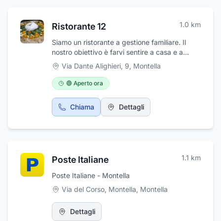
1.0
km
Ristorante 12
Siamo un ristorante a gestione familiare. Il
nostro obiettivo è farvi sentire a casa e a
vostro agio. Cucina locale, baccalà e paella,
Via Dante Alighieri, 9
,
Montella
pizza in forno a legna.
🟢 Aperto ora
Chiama
Dettagli
1.1
km
Poste Italiane
Poste Italiane - Montella
Via del Corso, Montella
,
Montella
Dettagli