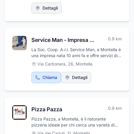
Dettagli
0.9
km
Service Man - Impresa di Pulizia e Sanificazione
La Soc. Coop. A.r.l. Service Man, a Montella è
una impresa nata 10 anni fa e offre servizi di
pulizie adatti a tutti gli ambienti con
Via Carbonara, 26
,
Montella
sanificazione con ozono.
Chiama
Dettagli
0.9
km
Pizza Pazza
Pizza Pazza, a Montella, è il ristorante
pizzeria ideale per chi cerca una varietà di
piatti gustosi e preparazioni artigianali. Il
Via dei Caduti, 11
,
Montella