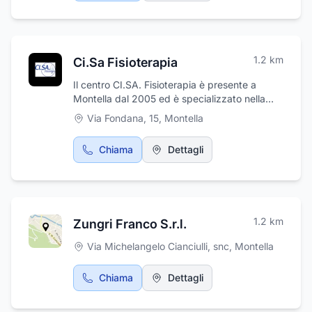
1.2
km
Ci.Sa Fisioterapia
Il centro CI.SA. Fisioterapia è presente a
Montella dal 2005 ed è specializzato nella
rieducazione posturale secondo il metodo
Via Fondana, 15
,
Montella
Mézières e in riabilitazione motoria e
neuromotoria con metodica Kabat e Bobath.
Chiama
Dettagli
Esso nasce grazie all'esperienza maturata
dalla dott.ssa Maria Rosaria Ciardiello e dalla
dott.ssa Fiorina Sabatino. Il personale medico
è in grado di curare patologie sportive e
geriatriche, supportato da macchinari
1.2
km
Zungri Franco S.r.l.
all'avanguardia e da una struttura ben
organizzata disposta su 120 metr. Vi
Via Michelangelo Cianciulli, snc
,
Montella
aspettiamo per una prima seduta!
Chiama
Dettagli