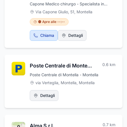
Capone Medico chirurgo - Specialista in
Oftalmologia è possibile effettuare visite
Via Capone Giulio, 51
,
Montella
oculistiche complete, con la sicurezza di
beneficiare sempre del più aggiornato
🟠 Apre alle --:--
approccio terapeutico. Gli occhi sono uno dei
più sensibili organi del nostro corpo. Ci danno
Chiama
Dettagli
il senso della vista e ci permettono di
conoscere il mondo circostante. Usiamo i
nostri occhi per tutte le attività giornaliere che
sviluppano il nostro potenziale e prendiamo
decisioni tramite essi.
0.6
km
Poste Centrale di Montella
Poste Centrale di Montella - Montella
via Verteglia, Montella
,
Montella
Dettagli
0.7
km
Alma S.r.l.