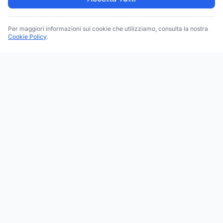
Per maggiori informazioni sui cookie che utilizziamo, consulta la nostra
Cookie Policy
.
Trova le migliori attività commerciali, negozi e servizi in tutta
Italia. Ricerca per categoria, brand, regione, provincia e città.
Facebook
Instagram
Twitter