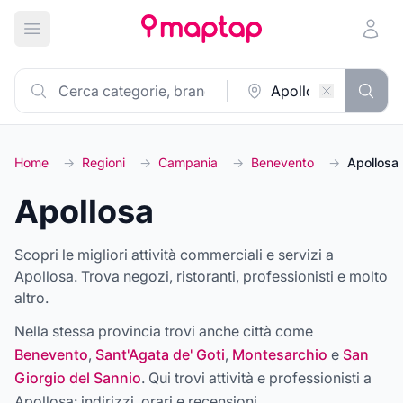
Apri menu principale
Home
→
Regioni
→
Campania
→
Benevento
→
Apollosa
Apollosa
Scopri le migliori attività commerciali e servizi a
Apollosa. Trova negozi, ristoranti, professionisti e molto
altro.
Nella stessa provincia trovi anche città come
Benevento
,
Sant'Agata de' Goti
,
Montesarchio
e
San
Giorgio del Sannio
. Qui trovi attività e professionisti a
Apollosa
: indirizzi, orari e recensioni.