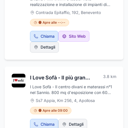
realizzazione e installazione di impianti di
climatizzazione, impianti elettrici, impianti
Contrada Epitaffio, 192
,
Benevento
idraulici, impianti solari, domotica e
videosorveglianza.La ditta dispone di
🟠 Apre alle --:--
tecnologie all’ avanguardia e di uno staff
altamente specializzato in grado di soddisfare
Chiama
Sito Web
le esigenze più complesse di ogni settore.
Siamo un punto di riferimento nel settore per
Dettagli
privati e aziende.L’ esperienza acquisita negli
anni costituisce la nostra garanzia necessaria
a soddisfare ogni esigenza nel campo della
progettazione, dello sviluppo e della
realizzazione di impianti per ogni tipo di realtà
3.8
km
I Love Sofà - Il più grande centro divani e materassi del Sannio
industriale. certificazioni impianti,
I Love Sofà - Il centro divani e materassi n°1
nel Sannio. 800 mq d'esposizione con 60
modelli di divani in expò, centro materassi con
Ss7 Appia, Km 256, 4
,
Apollosa
ampio spazio dedicato e 10 modelli da
testare, poltrone relax con presidio medico,
🟠 Apre alle 09:00
personale altamente qualificato, solo ed
esclusivamente prodotti "Artigianali" 100%
Chiama
Dettagli
Made in Italy