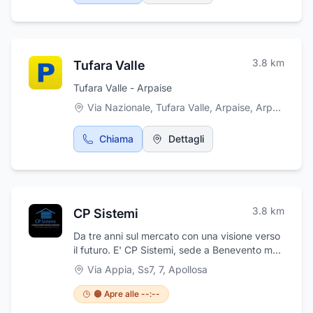
3.8
km
Tufara Valle
Tufara Valle - Arpaise
Via Nazionale, Tufara Valle, Arpaise
,
Arpaise
Chiama
Dettagli
3.8
km
CP Sistemi
Da tre anni sul mercato con una visione verso
il futuro. E' CP Sistemi, sede a Benevento ma
con il dichiarato intento di raggiungere mete
Via Appia, Ss7, 7
,
Apollosa
ed obiettivi lontani dalla sede natìa. Una
squadra composta da professionisti
🟠 Apre alle --:--
altamente qualificati e appassionati,