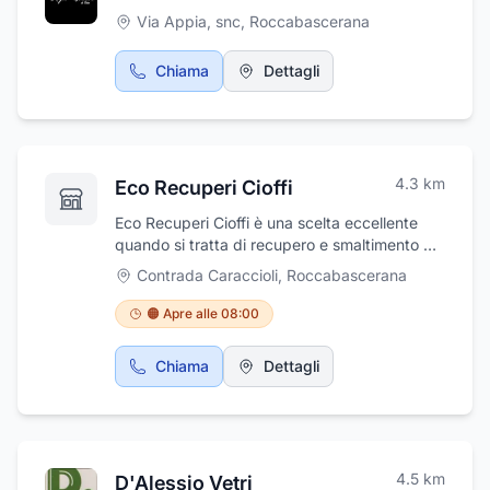
Via Appia, snc
,
Roccabascerana
Chiama
Dettagli
4.3
km
Eco Recuperi Cioffi
Eco Recuperi Cioffi è una scelta eccellente
quando si tratta di recupero e smaltimento di
rifiuti speciali a San Martino Valle Caudina. I
Contrada Caraccioli
,
Roccabascerana
loro professionisti esperti hanno la
competenza necessaria per gestire in modo
🟠 Apre alle 08:00
sicuro e affidabile i rifiuti speciali pericolosi e
non pericolosi, consentendo ai clienti di stare
Chiama
Dettagli
tranquilli. I consumatori che scelgono questa
azienda sanno anche che stanno prendendo
una decisione proattiva per l'ambiente,
utilizzando un'organizzazione con
conoscenze aggiornate su come smaltire
4.5
km
D'Alessio Vetri
correttamente i materiali rispettando le