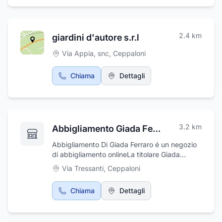
2.4
km
giardini d'autore s.r.l
Via Appia, snc
,
Ceppaloni
Chiama
Dettagli
3.2
km
Abbigliamento Giada Ferraro
Abbigliamento Di Giada Ferraro é un negozio
di abbigliamento onlineLa titolare Giada
Ferraro è una ragazza qualificata e con
Via Tressanti
,
Ceppaloni
esperienza nel settore moda, sempre pronta
ad andare in contro alle esigenze del cliente
Chiama
Dettagli
rispondendo sempre a tutte le esigenze, ma
soprattutto sempre sul pezzo con abiti alla
moda e innovativi.