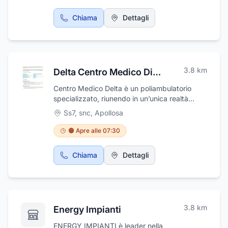
intervento di soccorso stradale, per garantire
assistenza rapida ed efficiente in qualsiasi
Chiama
Dettagli
situazione.Che si tratti di riportare un’auto alle
sue condizioni originali o di personalizzarla nei
dettagli, la Carrozzeria Gabriele Orlacchio
rappresenta la scelta ideale per chi cerca
serietà, professionalità e attenzione a ogni
3.8
km
Delta Centro Medico Diagnostico
particolare.
Centro Medico Delta è un poliambulatorio
specializzato, riunendo in un’unica realtà
medici e specialisti di diversi rami della
Ss7, snc
,
Apollosa
medicina.
🟠 Apre alle 07:30
Chiama
Dettagli
3.8
km
Energy Impianti
ENERGY IMPIANTI è leader nella