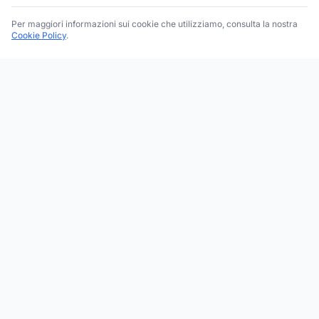
Per maggiori informazioni sui cookie che utilizziamo, consulta la nostra
Cookie Policy
.
Trova le migliori attività commerciali, negozi e servizi in tutta
Italia. Ricerca per categoria, brand, regione, provincia e città.
Facebook
Instagram
Twitter
ESPLORA