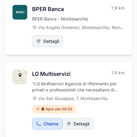
1.9
km
BPER Banca
BPER Banca - Montesarchio
Via Angelo Domenici, Montesarchio
,
Montesarchio
Dettagli
1.9
km
LG Multiservizi
"LG Multiservizi Agenzia di riferimento per
privati e professionisti che necessitano di
assistenza e consulenza nella gestione di
Via San Giuseppe, 7
,
Montesarchio
adempimenti amministrativi.
🟠 Apre alle 09:30
Chiama
Dettagli