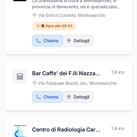
La Grandissima si trova a Montesarchio, in
provincia di Benevento, ed è specializzata
nella vendita di stufe, stufe a pellet, stufe
Via Enrico Corrado
,
Montesarchio
elettriche e barbecue, caldaie a pellet, a
legna, fumarie per stufe e tanto altro ancora.
🟠 Apre alle 08:30
Effettuiamo manutenzione di stufe a pellet. Vi
aspetta il personale altamente qualificato!
Chiama
Dettagli
1.8
km
Bar Caffe' dei F.lli Nazzaro Carmelo e Fabio S.n.c.
Via Pasquale Biondi, snc
,
Montesarchio
Chiama
Dettagli
1.8
km
Centro di Radiologia Carpinelli