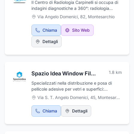
Il Centro di Radiologia Carpinelli si occupa di
indagini diagnostiche a 360°: radiologia
digitale, ortopantomografia, mammografia
Via Angelo Domenici, 82
,
Montesarchio
digitale, ecografia, TAC, dentascan, RMN
articolare, densitometria ossea, MOC,
Chiama
Sito Web
risonanza magnetica articolare. Il centro si
avvale di apparecchiature all'avanguardia e
Dettagli
d'ultima generazione che offrono risposte in
termini di efficienza ed efficacia, in un
ambiente rinnovato e confortevole, tenendo
sempre in primo piano l’obiettivo del
mantenimento alto del livello di qualità del
1.8
km
Spazio Idea Window Films
servizio offrendo, tra l’altro, la possibilità di
effettuare tutte le indagini diagnostiche in un
Specializzati nella distribuzione e posa di
unico laboratorio e quindi ottimizzazione dei
pellicole adesive per vetri e superfici:
tempi.
Antisolari, Oscuranti, Decorative, Privacy,
Via S. T. Angelo Domenici, 45
,
Montesarchio
LCD, Wrapping, Intaglio, stampa
Chiama
Dettagli