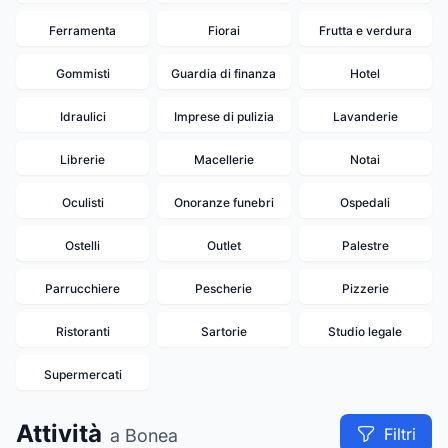
Ferramenta
Fiorai
Frutta e verdura
Gommisti
Guardia di finanza
Hotel
Idraulici
Imprese di pulizia
Lavanderie
Librerie
Macellerie
Notai
Oculisti
Onoranze funebri
Ospedali
Ostelli
Outlet
Palestre
Parrucchiere
Pescherie
Pizzerie
Ristoranti
Sartorie
Studio legale
Supermercati
Attività
Filtri
a Bonea