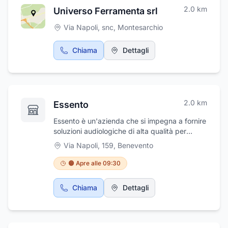
2.0
km
Universo Ferramenta srl
Via Napoli, snc
,
Montesarchio
Chiama
Dettagli
2.0
km
Essento
Essento è un'azienda che si impegna a fornire
soluzioni audiologiche di alta qualità per
migliorare la vita delle persone con difficoltà
Via Napoli, 159
,
Benevento
uditiva. Oltre ad offrire una vasta gamma di
apparecchi acustici, Essento si dedica anche
🟠 Apre alle 09:30
alla ricerca e allo sviluppo di nuove tecnologie
avanzate per garantire ai propri clienti il
Chiama
Dettagli
massimo del comfort e della
soddisfazione.Inoltre, l'azienda non si limita
solo alla vendita dei prodotti, ma fornisce
anche un servizio di assistenza completo,