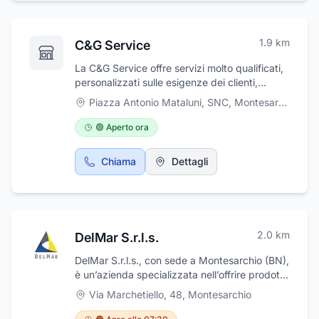
1.9
km
C&G Service
La C&G Service offre servizi molto qualificati,
personalizzati sulle esigenze dei clienti,
imprese, privati e pubbliche
Piazza Antonio Mataluni, SNC
,
Montesarchio
amministrazioni.La C&G Service garantisce un
servizio d'ottima qualità, che esprime tutta la
🟢 Aperto ora
sua competenza, per attrezzature, prodotti
detergenti, disinfettanti e ad un personale
Chiama
Dettagli
serio e professionale.
2.0
km
DelMar S.r.l.s.
DelMar S.r.l.s., con sede a Montesarchio (BN),
è un’azienda specializzata nell’offrire prodotti
del settore lapideo, ideali tanto per decorare
Via Marchetiello, 48
,
Montesarchio
spazi abitativi, quanto per realizzare grandi
opere architettoniche. Esperienza: l’azienda