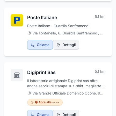
5.1
km
Poste Italiane
Poste Italiane - Guardia Sanframondi
Via Fontanelle, 6, Guardia Sanframondi
,
Guardia 
Chiama
Dettagli
5.1
km
Digiprint Sas
Il laboratorio artigianale Digiprint sas offre
anche servizi di stampa su t-shirt, magliette e
altri capi di abbigliamento personalizzati con
Via Grande Ufficiale Domenico Ocone, 93
,
Ponte
le vostre fotografie o grafiche. È possibile
scegliere tra diversi metodi di stampa come la
🟠 Apre alle --:--
serigrafia o la stampa digitale diretta su
tessuto. Inoltre, il laboratorio offre anche la
Chiama
Dettagli