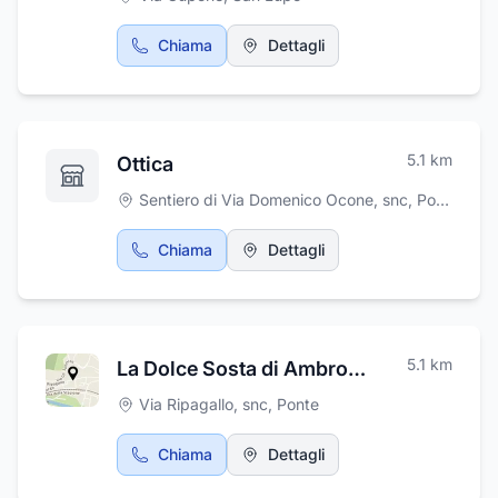
esperienza, attrezzature e risorse umane di
primario livello e si fonda su una solida
Chiama
Dettagli
struttura aziendale. Grazie a una filosofia
basata sulla professionalità, sulla competenza
e sulla serietà, investendo nella tecnologia più
avanzata e materiali eccellenti, oggi l'azienda
è leader nel suo campo.
5.1
km
Ottica
Sentiero di Via Domenico Ocone, snc
,
Ponte
Chiama
Dettagli
5.1
km
La Dolce Sosta di Ambrosio Nicola
Via Ripagallo, snc
,
Ponte
Chiama
Dettagli