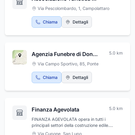
Via Pescolombardo, 1
,
Campolattaro
Chiama
Dettagli
5.0
km
Agenzia Funebre di Donato
Via Campo Sportivo, 85
,
Ponte
Chiama
Dettagli
5.0
km
Finanza Agevolata
FINANZA AGEVOLATA opera in tutti i
principali settori della costruzione edile.
L'impresa coniuga una consolidata
Via Cupone
,
San Lupo