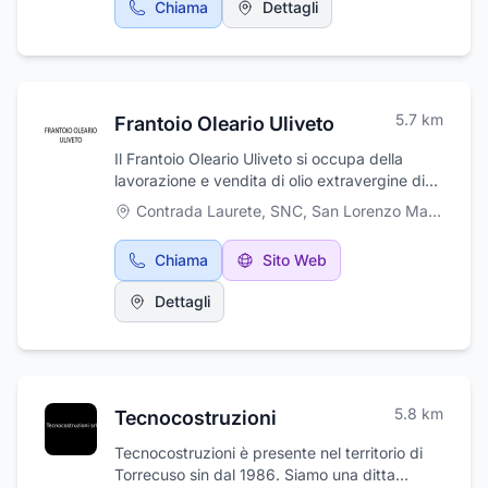
Chiama
Dettagli
5.7
km
Frantoio Oleario Uliveto
Il Frantoio Oleario Uliveto si occupa della
lavorazione e vendita di olio extravergine di
oliva per conto proprio e per conto terzi a San
Contrada Laurete, SNC
,
San Lorenzo Maggiore
Lorenzo Maggiore. Grazie all'esperienza
acquisita si occupa della molitura,
Chiama
Sito Web
lavorazione, trasformazione dell'oliva in olio
extravergine di oliva. L’attività è specializzata
Dettagli
anche nella vendita di olio a privati e aziende
della provincia.
5.8
km
Tecnocostruzioni
Tecnocostruzioni è presente nel territorio di
Torrecuso sin dal 1986. Siamo una ditta