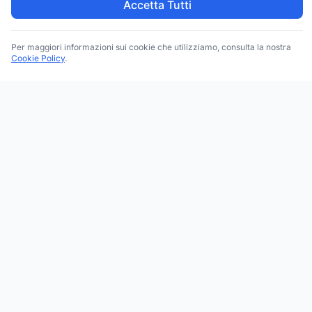
Accetta Tutti
Per maggiori informazioni sui cookie che utilizziamo, consulta la nostra
Cookie Policy
.
Trova le migliori attività commerciali, negozi e servizi in tutta
Italia. Ricerca per categoria, brand, regione, provincia e città.
Facebook
Instagram
Twitter
ESPLORA