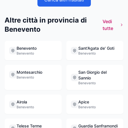
analisi. L’azienda si occupa inoltre della pulizia
e del decoro dei diversi ambienti urbani, dalle
strade alle aree verdi, dalle fermate dei mezzi
Altre città in provincia di
pubblici ai marciapiedi,dalle sponde dei fiumi
Vedi
ai mercati rionali, utilizzando risorse e
Benevento
tutte
strumenti flessibili in grado di adattarsi alle
molteplici caratteristiche del territorio
cittadino.
Benevento
Sant'Agata de' Goti
Benevento
Benevento
Montesarchio
San Giorgio del
Benevento
Sannio
Benevento
Airola
Apice
Benevento
Benevento
Telese Terme
Guardia Sanframondi