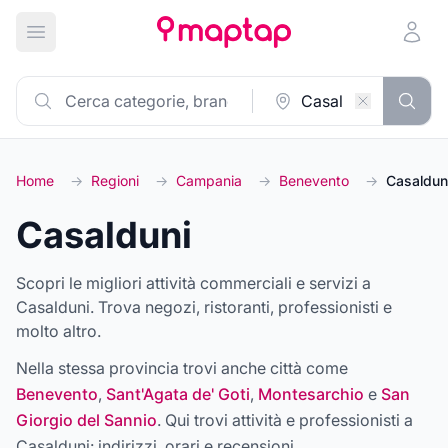
Apri menu principale
Home
→
Regioni
→
Campania
→
Benevento
→
Casaldun
Casalduni
Scopri le migliori attività commerciali e servizi a
Casalduni. Trova negozi, ristoranti, professionisti e
molto altro.
Nella stessa provincia trovi anche città come
Benevento
,
Sant'Agata de' Goti
,
Montesarchio
e
San
Giorgio del Sannio
. Qui trovi attività e professionisti a
Casalduni
: indirizzi, orari e recensioni.