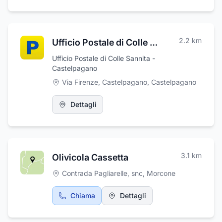
situato in via Giuseppe Garibaldi 14, a Colle
Sannita, in provincia di Benevento. L'accesso,
la disponibilità e l'ottimo servizio al cliente
sono solo alcune delle ragioni per cui il dottor
2.2
km
Ufficio Postale di Colle Sannita
Martuccio Giuseppe è oggi uno dei migliori nel
settore della consulenza agricola e forestale.
Ufficio Postale di Colle Sannita -
Che abbiate bisogno di assistenza per piccoli
Castelpagano
o grandi progetti, potete essere certi che il
Via Firenze, Castelpagano
,
Castelpagano
Dott. Giuseppe vi fornirà risultati all'altezza
delle vostre aspettative.
Dettagli
3.1
km
Olivicola Cassetta
Contrada Pagliarelle, snc
,
Morcone
Chiama
Dettagli