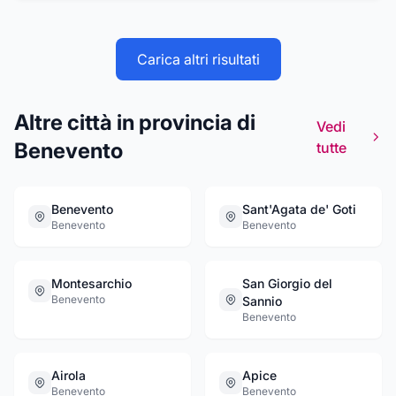
antiriflesso, lenti oftalmiche e molto altro
ancora. È possibile acquistare lenti a contatto
giornaliere, quindicinali e mensili. All'interno
Carica altri risultati
del punto vendita il personale effettua inoltre
visite scrupolose. Per maggiori informazioni
l’ottica vi aspetta a San Marco dei Cavoti in
Altre città in provincia di
piazza Risorgimento 12, tel. 0824 984662.
Vedi
Benevento
tutte
Benevento
Sant'Agata de' Goti
Benevento
Benevento
Montesarchio
San Giorgio del
Benevento
Sannio
Benevento
Airola
Apice
Benevento
Benevento