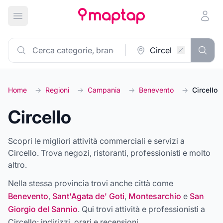
Apri menu principale
Home
→
Regioni
→
Campania
→
Benevento
→
Circello
Circello
Scopri le migliori attività commerciali e servizi a
Circello. Trova negozi, ristoranti, professionisti e molto
altro.
Nella stessa provincia trovi anche città come
Benevento
,
Sant'Agata de' Goti
,
Montesarchio
e
San
Giorgio del Sannio
. Qui trovi attività e professionisti a
Circello
: indirizzi, orari e recensioni.