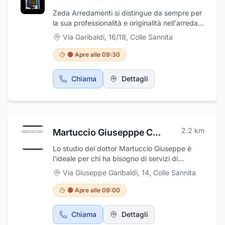
Zeda Arredamenti si distingue da sempre per
la sua professionalità e originalità nell'arredare
ogni angolo della tua casa. Con sede in via
Via Garibaldi, 16/18
,
Colle Sannita
Garibaldi 16/18 a Colle Sannita, l’azienda offre
soluzioni d’arredo su misura, capaci di
🟠 Apre alle 09:30
soddisfare ogni esigenza estetica e
funzionale.Dai mobili per la zona giorno a
Chiama
Dettagli
quelli per la zona notte, passando per cucine,
bagni e complementi d'arredo, Zeda
Arredamenti propone una vasta gamma di
prodotti selezionati con cura, garantendo
qualità, design e durata nel tempo. Ogni
2.2
km
Martuccio Giusepppe Consulenza Agricola e Forestale
progetto viene seguito con attenzione,
trasformando ogni spazio in un ambiente
Lo studio del dottor Martuccio Giuseppe è
accogliente e personalizzato.Venite a trovarci
l'ideale per chi ha bisogno di servizi di
per scoprire le migliori offerte e lasciatevi
formazione e consulenza in ambito agricolo e
Via Giuseppe Garibaldi, 14
,
Colle Sannita
ispirare dalle nostre soluzioni d’arredo. Il
forestale. Il suo approccio competente, unito
nostro team di esperti è sempre pronto a
alla sua esperienza di professionista, gli
🟠 Apre alle 09:00
consigliarvi e guidarvi nella scelta, per
conferisce un vantaggio quando si tratta di
rendere la vostra casa un luogo unico, dove
aiutare i suoi clienti. Si rende disponibile
stile e comfort si incontrano armoniosamente.
Chiama
Dettagli
attraverso appuntamenti presso il suo ufficio