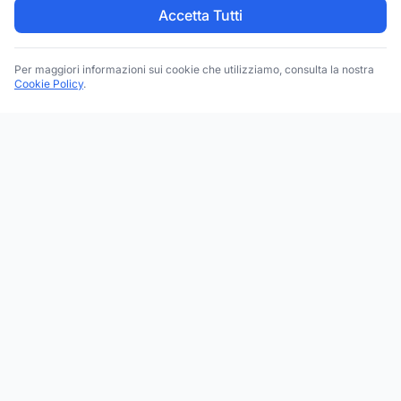
Accetta Tutti
Per maggiori informazioni sui cookie che utilizziamo, consulta la nostra
Cookie Policy
.
Trova le migliori attività commerciali, negozi e servizi in tutta
Italia. Ricerca per categoria, brand, regione, provincia e città.
Facebook
Instagram
Twitter