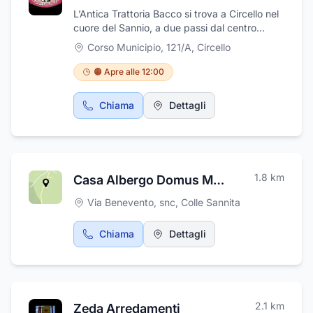
L’Antica Trattoria Bacco si trova a Circello nel
cuore del Sannio, a due passi dal centro
storico e dai principali luoghi di appuntamento
Corso Municipio, 121/A
,
Circello
culturale e mondano. È un ristorante con
cucina casereccia dove potrete gustare gli
🟠 Apre alle 12:00
intensi sapori della cucina circellese, tra le
nostre specialità pappardelle ai porcini e
Chiama
Dettagli
tartufo, tagliatelle al ragù di cinghiale, filetto ai
porcini. La lunga e seria esperienza della
nostra cucina permette di soddisfare le
esigenze di tutti, garantendo un attenta
selezione di materie prime e attenzione nel
1.8
km
Casa Albergo Domus Maria
combinarle. Inoltre offriamo anche pizza al
metro. L'Antica Trattoria Bacco è anche Bed &
Via Benevento, snc
,
Colle Sannita
Breakfast: la struttura dispone di 10 camere
poste al piano superiore dotate di TV, servizi,
Chiama
Dettagli
riscaldamento e accesso wireless internet.
2.1
km
Zeda Arredamenti