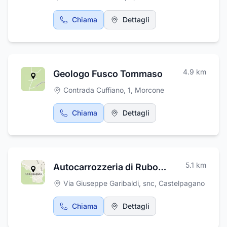
rifacimento facciate e lavori edili sia privati
privato e di un american bar, così come di
che conto terzi. L'azienda offre servizio di
ampie sale perfette per grandi ricevimenti e
Chiama
Dettagli
preventivi e sopralluoghi. Il personale è
cerimonie, aperitivi e colazioni di lavoro,
competente ed esperto ed esegue lavori
mentre alcune salette riservate saranno la
precisi e puntuali. Per qualsiasi informazione è
cornice perfetta per le vostre serate
possibile contattare Vessecchia Giovanni
romantiche.
Impresa Edile ai numeri indicati, l'attività sarà
4.9
km
Geologo Fusco Tommaso
lieta di poter costruire i vostri sogni.
Contrada Cuffiano, 1
,
Morcone
Chiama
Dettagli
5.1
km
Autocarrozzeria di Rubortone Giuseppe
Via Giuseppe Garibaldi, snc
,
Castelpagano
Chiama
Dettagli